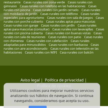
restaurante
Casas rurales con zona verde
Casas rurales con
gimnasio
Casas rurales con teléfono en las habitaciones
Casas
rurales con piscina
Casas rurales con jardín cerrado
Casas rurales
con mobiliario de jardín
Casas rurales con teléfono
Casas rurales
especiales para agroturismo
Casas rurales con sala de juegos
Casas
rurales con porche cubierto
Casas rurales aptas para mascotas
Casas rurales con garaje
Casas rurales con jardín
Casas rurales
aptas para mascotas (consultar)
Casas rurales con lavavajillas
Casas
rurales con piscina cubierta
Casas rurales con buenas vistas
Casas
rurales con sala de reuniones
Casas rurales con patio
Casas rurales
con chimenea
Casas rurales con calefacción
Casas rurales
adaptadas para minusválidos
Casas rurales con barbacoa
Casas
rurales con aire acondicionado
Casas rurales con televisión en las
habitaciones
Casas rurales con WIFI
Casa rurales con balcón
Aviso legal
|
Política de privacidad
|
Política de cookies
Utilizamos cookies para mejorar nuestros servicios
analizando sus hábitos de navegación. Si continua
navegando, consideramos que acepta su uso.