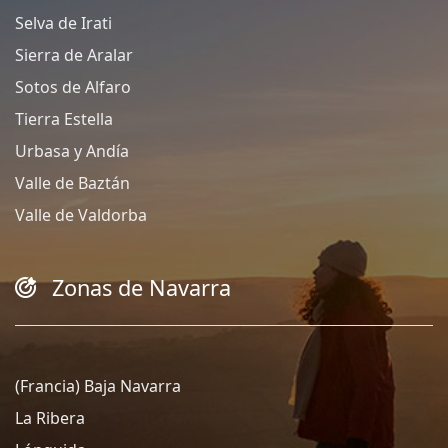
Selva de Irati
Sierra de Aralar
Sotos de Alfaro
Tierra Estella
Urbasa y Andía
Valle de Baztán
Valle de Valdorba
Zonas de Navarra
(Francia) Baja Navarra
La Ribera