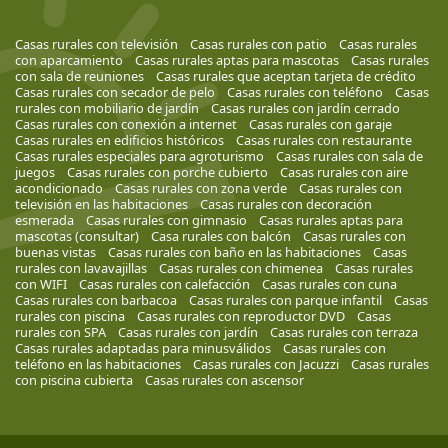
Casas rurales con televisión
Casas rurales con patio
Casas rurales
con aparcamiento
Casas rurales aptas para mascotas
Casas rurales
con sala de reuniones
Casas rurales que aceptan tarjeta de crédito
Casas rurales con secador de pelo
Casas rurales con teléfono
Casas
rurales con mobiliario de jardín
Casas rurales con jardín cerrado
Casas rurales con conexión a internet
Casas rurales con garaje
Casas rurales en edificios históricos
Casas rurales con restaurante
Casas rurales especiales para agroturismo
Casas rurales con sala de
juegos
Casas rurales con porche cubierto
Casas rurales con aire
acondicionado
Casas rurales con zona verde
Casas rurales con
televisión en las habitaciones
Casas rurales con decoración
esmerada
Casas rurales con gimnasio
Casas rurales aptas para
mascotas (consultar)
Casa rurales con balcón
Casas rurales con
buenas vistas
Casas rurales con baño en las habitaciones
Casas
rurales con lavavajillas
Casas rurales con chimenea
Casas rurales
con WIFI
Casas rurales con calefacción
Casas rurales con cuna
Casas rurales con barbacoa
Casas rurales con parque infantil
Casas
rurales con piscina
Casas rurales con reproductor DVD
Casas
rurales con SPA
Casas rurales con jardín
Casas rurales con terraza
Casas rurales adaptadas para minusválidos
Casas rurales con
teléfono en las habitaciones
Casas rurales con Jacuzzi
Casas rurales
con piscina cubierta
Casas rurales con ascensor