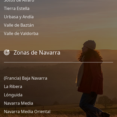
Tierra Estella
Urbasa y Andía
Valle de Baztán
Valle de Valdorba
Zonas de Navarra
(Francia) Baja Navarra
La Ribera
Lónguida
Navarra Media
Navarra Media Oriental