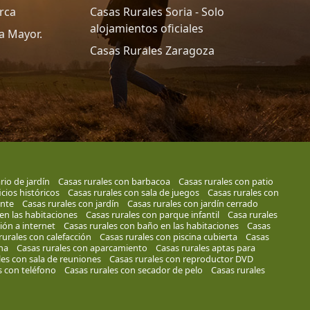
rca
Casas Rurales Soria - Solo
alojamientos oficiales
a Mayor.
Casas Rurales Zaragoza
rio de jardín
Casas rurales con barbacoa
Casas rurales con patio
icios históricos
Casas rurales con sala de juegos
Casas rurales con
ante
Casas rurales con jardín
Casas rurales con jardín cerrado
en las habitaciones
Casas rurales con parque infantil
Casa rurales
ión a internet
Casas rurales con baño en las habitaciones
Casas
rurales con calefacción
Casas rurales con piscina cubierta
Casas
na
Casas rurales con aparcamiento
Casas rurales aptas para
les con sala de reuniones
Casas rurales con reproductor DVD
s con teléfono
Casas rurales con secador de pelo
Casas rurales