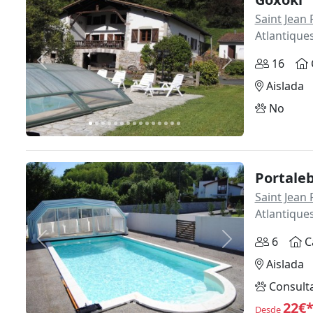
Saint Jean 
Atlantique
16
Anterior
Siguiente
Aislada
No
Portaleb
Saint Jean 
Atlantique
6
C
Anterior
Siguiente
Aislada
Consult
22€
Desde