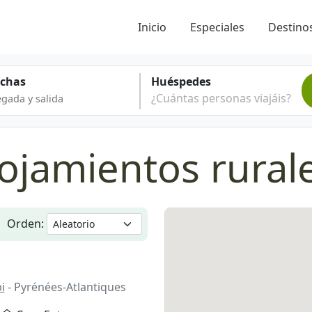
Inicio
Especiales
Destinos
echas
Huéspedes
¿Cuántas personas viajáis?
ojamientos rural
Orden:
i
- Pyrénées-Atlantiques