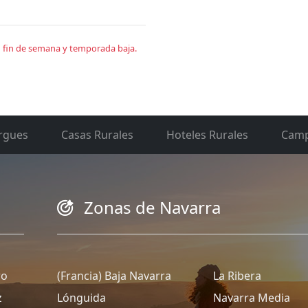
en fin de semana y temporada baja.
rgues
Casas Rurales
Hoteles Rurales
Camp
Zonas de Navarra
ro
(Francia) Baja Navarra
La Ribera
z
Lónguida
Navarra Media