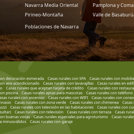
Navarra Media Oriental
Pamplona y Coma
Pirineo-Montaña
Valle de Basaburú
Poblaciones de Navarra
 con decoración esmerada
Casas rurales con SPA
Casas rurales con mobilia
con aire acondicionado
Casas rurales con lavavajillas
Casas rurales en edif
to
Casas rurales que aceptan tarjeta de crédito
Casas rurales con restaur
con piscina
Casas rurales aptas para mascotas
Casas rurales con teléfono 
asas rurales con ascensor
Casas rurales con WIFI
Casas rurales con conex
mnasio
Casas rurales con zona verde
Casas rurales con chimenea
Casas 
uzzi
Casas rurales con televisión en las habitaciones
Casas rurales con cu
ultar)
Casas rurales con televisión
Casas rurales con terraza
Casas rura
con buenas vistas
Casas rurales especiales para agroturismo
Casas rurale
a minusválidos
Casas rurales con garaje