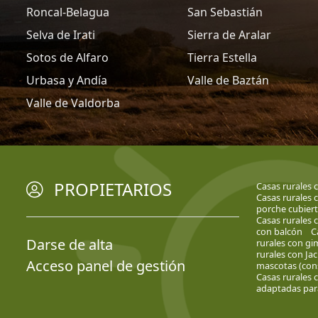
Roncal-Belagua
San Sebastián
Selva de Irati
Sierra de Aralar
Sotos de Alfaro
Tierra Estella
Urbasa y Andía
Valle de Baztán
Valle de Valdorba
PROPIETARIOS
Casas rurales
Casas rurales 
porche cubier
Casas rurales 
con balcón
C
Darse de alta
rurales con gi
rurales con Jac
Acceso panel de gestión
mascotas (cons
Casas rurales 
adaptadas par