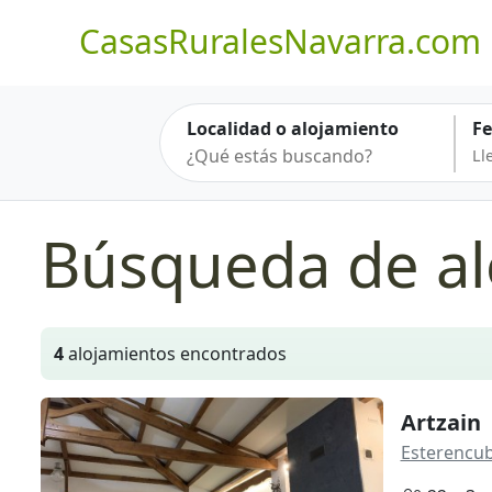
CasasRuralesNavarra.com
Localidad o alojamiento
F
Búsqueda de al
4
alojamientos encontrados
Artzain
Esterencub