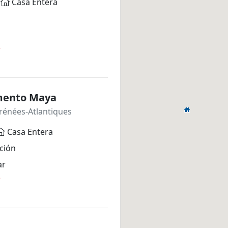
Casa Entera
*
mento Maya
rénées-Atlantiques
Casa Entera
ción
ar
*