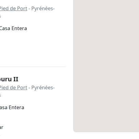
Pied de Port
- Pyrénées-
s
Casa Entera
uru II
Pied de Port
- Pyrénées-
s
asa Entera
ar
*