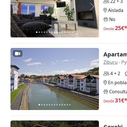
22 + 3
Anterior
Siguiente
Aislada
No
25€
Desde
Aparta
Ziburu
- Py
4 + 2
Anterior
Siguiente
En pobla
Consult
31€
Desde
Goxoki