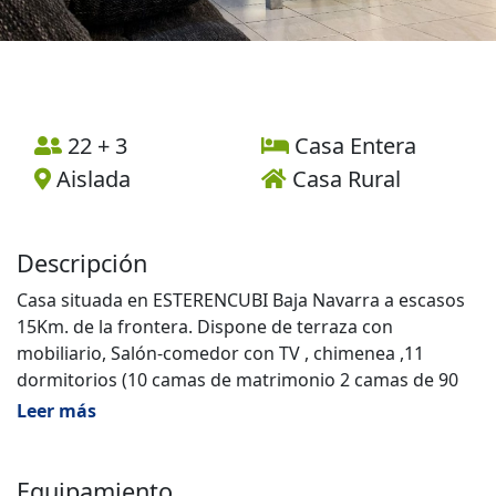
22 + 3
Casa Entera
Aislada
Casa Rural
Descripción
Casa situada en ESTERENCUBI Baja Navarra a escasos
15Km. de la frontera. Dispone de terraza con
mobiliario, Salón-comedor con TV , chimenea ,11
dormitorios (10 camas de matrimonio 2 camas de 90
cms y 3 supletorias de 90 cms, 11 baños ,1 cocina
Leer más
industrial ,lavadora, lavaplatos industrial , sala de
juegos, piscina cubierta .Barbacoa.Para finalizar la
reserva hay que llamar al 606685602 o al
Equipamiento