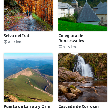
Selva del Irati
Colegiata de
Roncesvalles
.
a 13 km
.
a 15 km
Puerto de Larrau y Orhi
Cascada de Xorroxin