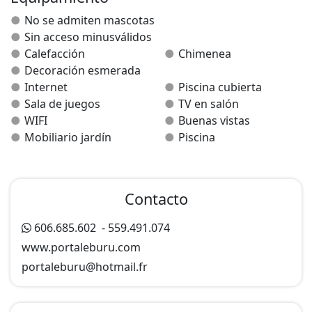
0033559491074. Leña carretilla 20 euros
No se admiten mascotas
NO SE PONEN TOALLAS .
Sin acceso minusválidos
Calefacción
Chimenea
Decoración esmerada
Internet
Piscina cubierta
Sala de juegos
TV en salón
WIFI
Buenas vistas
Mobiliario jardín
Piscina
Contacto
606.685.602
-
559.491.074
www.portaleburu.com
portaleburu@
hotmail.fr