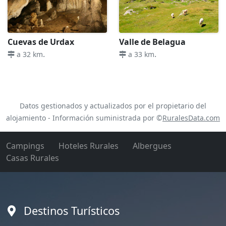
Cuevas de Urdax
Valle de Belagua
.
.
a 32 km
a 33 km
Datos gestionados y actualizados por el propietario del
alojamiento - Información suministrada por ©
RuralesData.com
Campings
Hoteles Rurales
Albergues
Casas Rurales
Destinos Turísticos