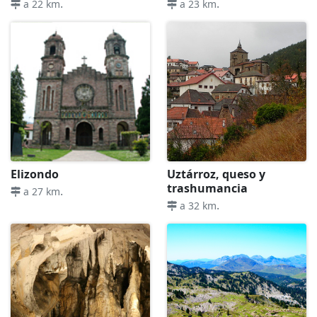
.
.
a 22 km
a 23 km
Elizondo
Uztárroz, queso y
trashumancia
.
a 27 km
.
a 32 km