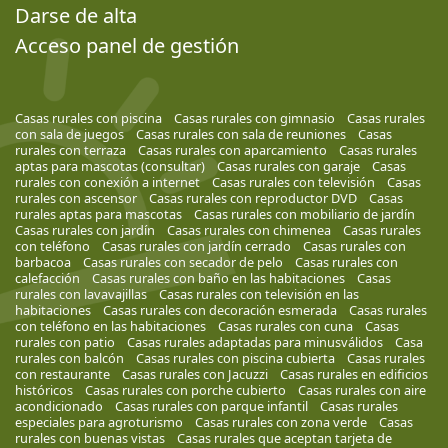
Darse de alta
Acceso panel de gestión
Casas rurales con piscina
Casas rurales con gimnasio
Casas rurales
con sala de juegos
Casas rurales con sala de reuniones
Casas
rurales con terraza
Casas rurales con aparcamiento
Casas rurales
aptas para mascotas (consultar)
Casas rurales con garaje
Casas
rurales con conexión a internet
Casas rurales con televisión
Casas
rurales con ascensor
Casas rurales con reproductor DVD
Casas
rurales aptas para mascotas
Casas rurales con mobiliario de jardín
Casas rurales con jardín
Casas rurales con chimenea
Casas rurales
con teléfono
Casas rurales con jardín cerrado
Casas rurales con
barbacoa
Casas rurales con secador de pelo
Casas rurales con
calefacción
Casas rurales con baño en las habitaciones
Casas
rurales con lavavajillas
Casas rurales con televisión en las
habitaciones
Casas rurales con decoración esmerada
Casas rurales
con teléfono en las habitaciones
Casas rurales con cuna
Casas
rurales con patio
Casas rurales adaptadas para minusválidos
Casa
rurales con balcón
Casas rurales con piscina cubierta
Casas rurales
con restaurante
Casas rurales con Jacuzzi
Casas rurales en edificios
históricos
Casas rurales con porche cubierto
Casas rurales con aire
acondicionado
Casas rurales con parque infantil
Casas rurales
especiales para agroturismo
Casas rurales con zona verde
Casas
rurales con buenas vistas
Casas rurales que aceptan tarjeta de