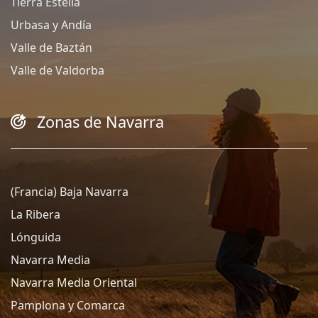
Tierra Estella
Urbasa y Andía
Valle de Baztán
Valle de Valdorba
Zonas de Navarra
(Francia) Baja Navarra
La Ribera
Lónguida
Navarra Media
Navarra Media Oriental
Pamplona y Comarca