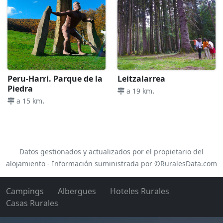
Peru-Harri. Parque de la
Leitzalarrea
Piedra
.
a 19 km
.
a 15 km
Datos gestionados y actualizados por el propietario del
alojamiento - Información suministrada por ©
RuralesData.com
Campings
Albergues
Hoteles Rurales
Casas Rurales