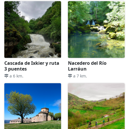
Cascada de Ixkier y ruta
Nacedero del Río
3 puentes
Larráun
.
.
a 6 km
a 7 km