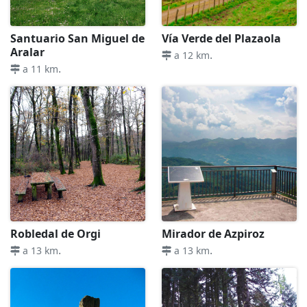
Santuario San Miguel de
Vía Verde del Plazaola
Aralar
.
a 12 km
.
a 11 km
Robledal de Orgi
Mirador de Azpiroz
.
.
a 13 km
a 13 km