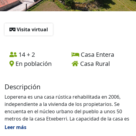
Visita virtual
14 + 2
Casa Entera
En población
Casa Rural
Descripción
Loperena es una casa rústica rehabilitada en 2006,
independiente a la vivienda de los propietarios. Se
encuenta en el núcleo urbano del pueblo a unos 50
metros de la casa Etxeberri. La capacidad de la casa es
de 14 personas, habiendo la posibilidad de poner dos
Leer más
camas supletorias. La casa se distribuye en dos