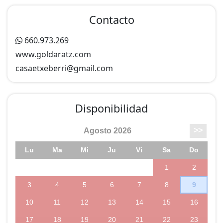
para el lavado de la ropa, salón-comedor con TV y
Contacto
chimenea.
- Exterior: Terraza de acceso, terraza con mobiliario,
660.973.269
jardín equipado y actividades de agroturismo (según
www.goldaratz.com
disponibilidad de los propietarios).
casaetxeberri@
gmail.com
Disponibilidad