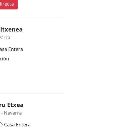
irecta
ritxenea
varra
asa Entera
ción
*
ru Etxea
- Navarra
Casa Entera