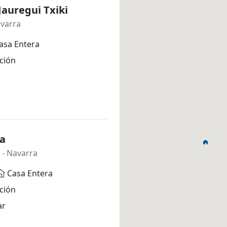
Jauregui Txiki
varra
asa Entera
ción
*
ea
- Navarra
Casa Entera
ción
ar
*