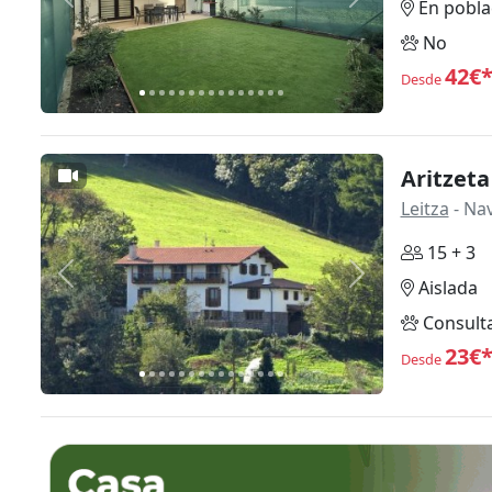
Anterior
Siguiente
En pobla
No
42€
Desde
Aritzet
Leitza
- Na
15 + 3
Anterior
Siguiente
Aislada
Consult
23€
Desde