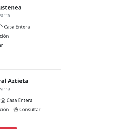
ustenea
varra
Casa Entera
ción
ar
*
al Aztieta
varra
Casa Entera
ción
Consultar
*