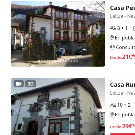
Casa Pe
Leitza
- Na
8 + 1
Anterior
Siguiente
En pobla
Consult
21€
Desde
3D
Casa Rur
Leitza
- Na
10 + 2
Anterior
Siguiente
En pobla
29€
Desde