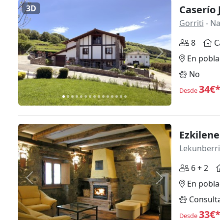
3D
Caserío 
Gorriti
- Na
8
C
Anterior
Siguiente
En pobla
No
34€
Desde
Ezkilen
Lekunberri
6 + 2
Anterior
Siguiente
En pobla
Consult
33€
Desde