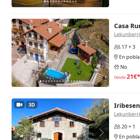
Casa Rur
Lekunberri
17 + 3
Anterior
Siguiente
En pobla
No
21€
Desde
3D
Iribese
Lekunberri
20 + 1
Anterior
Siguiente
En pobla