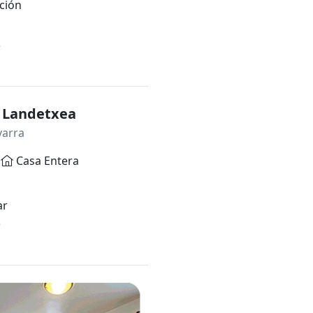
ción
*
a Landetxea
varra
Casa Entera
ar
*