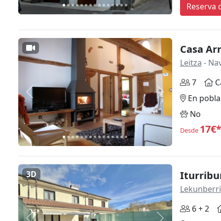
Reserva d
Casa Ar
Leitza
- Na
7
C
Anterior
Siguiente
En pobla
No
17€
Desde
3D
Iturribu
Lekunberri
6 + 2