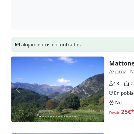
69
alojamientos encontrados
Mattone
Azpiroz
- N
8
C
Anterior
Siguiente
En pobla
No
25€
Desde