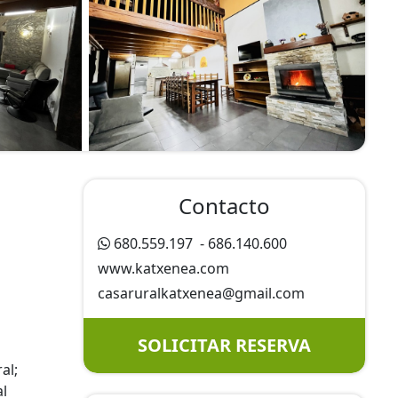
Contacto
680.559.197
-
686.140.600
www.katxenea.com
casaruralkatxenea@
gmail.com
SOLICITAR RESERVA
al;
al