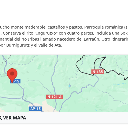
ón, dvd, juegos de mesa, librería.
 y de las maravillosas vistas.
avajillas, horno, microondas, cafetera, tostadora.
n mucho monte maderable, castaños y pastos. Parroquia románica (s.
. Conserva el rito "Ingurutxo" con cuatro partes, incluida una So
ntial del río Iribas llamado nacedero del Larraún. Otro itinerari
 que consta de televisión de plasma, chimenea una gran m
or Burnigurutz y el valle de Ata.
VER MAPA