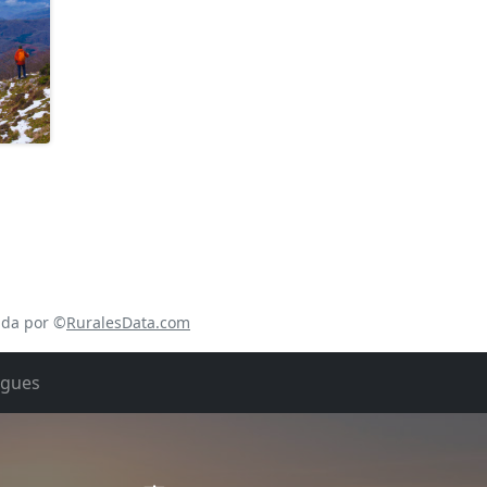
ada por ©
RuralesData.com
rgues