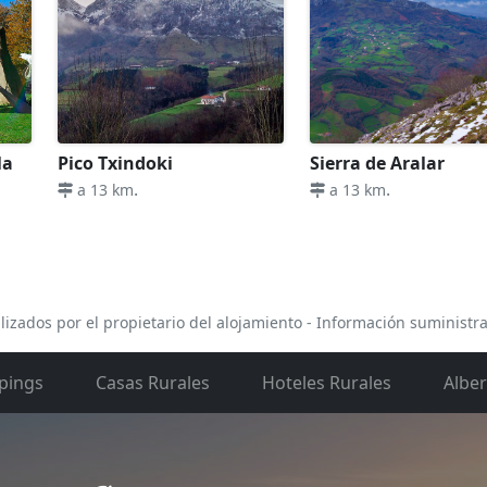
la
Pico Txindoki
Sierra de Aralar
.
.
a 13 km
a 13 km
lizados por el propietario del alojamiento - Información suministr
pings
Casas Rurales
Hoteles Rurales
Albe