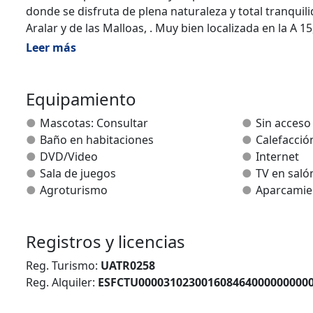
donde se disfruta de plena naturaleza y total tranquilid
Aralar y de las Malloas, . Muy bien localizada en la A 
Leer más
El apartamento está localizada en la planta alta de la
desde el aparcamiento con fácil accesibilidad sin escal
que sea cómoda y confortable con vistas a las Malloas 
Equipamiento
Mascotas: Consultar
Sin acceso
Baño en habitaciones
Calefacció
DVD/Video
Internet
Rehabilitada en 2012, Katxenea es la casa rural con en
Sala de juegos
TV en saló
Plazaola. Puede albergar hasta 12 personas: 6 en cama
Agroturismo
Aparcamie
hace perfecta para visitar en familia o con amigos.
Catalogada por Príncipe de Viana dado su interés arqui
Registros y licencias
emana tranquilidad.
Reg. Turismo:
UATR0258
Consta de 4 habitaciones dobles, todas ellas con bañ
Reg. Alquiler:
ESFCTU000031023001608464000000000