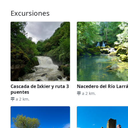
Excursiones
Cascada de Ixkier y ruta 3
Nacedero del Río Larr
puentes
.
a 2 km
.
a 2 km