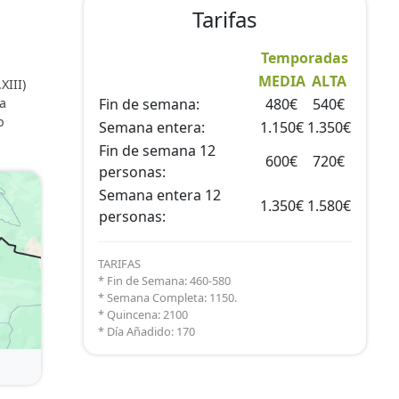
Tarifas
Temporadas
MEDIA
ALTA
XIII)
ka
Fin de semana:
480€
540€
o
Semana entera:
1.150€
1.350€
esa de
Fin de semana 12
600€
720€
personas:
Semana entera 12
1.350€
1.580€
personas:
TARIFAS
* Fin de Semana: 460-580
* Semana Completa: 1150.
* Quincena: 2100
* Día Añadido: 170