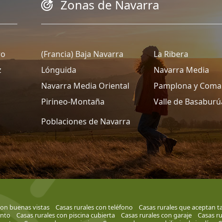
Zonas de Navarra
ro
(Francia) Baja Navarra
La Ribera
z
Lónguida
Navarra Media
Navarra Media Oriental
Pamplona y Coma
Pirineo-Montaña
Valle de Basaburú
Poblaciones de Navarra
con buenas vistas
Casas rurales con teléfono
Casas rurales que aceptan ta
ento
Casas rurales con piscina cubierta
Casas rurales con garaje
Casas ru