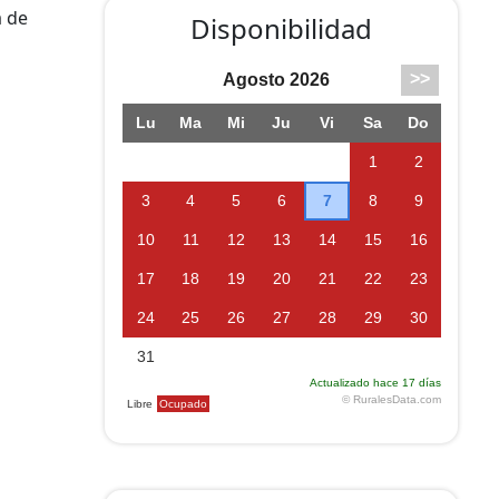
a de
Disponibilidad
nte
 hace
ue la
y