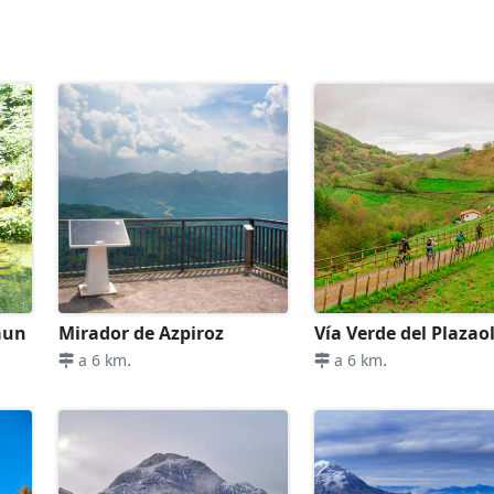
áun
Mirador de Azpiroz
Vía Verde del Plazao
.
.
a 6 km
a 6 km