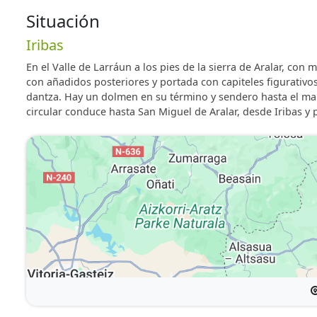
Altillo que se utiliza como salón de juegos con televisi
Situación
Balcón amplio, con mesas y sillas para disfrutar del sol
Iribas
Cocina completa y práctica, equipada con lavadora, lav
En el Valle de Larráun a los pies de la sierra de Aralar, co
con añadidos posteriores y portada con capiteles figurativos
dantza. Hay un dolmen en su término y sendero hasta el mana
Con la barra americana, accedemos al salón comedor,
circular conduce hasta San Miguel de Aralar, desde Iribas y p
comedor y un gran sofá.
Mascotas: Consultar.
Wifi y aparcamiento gratuito.