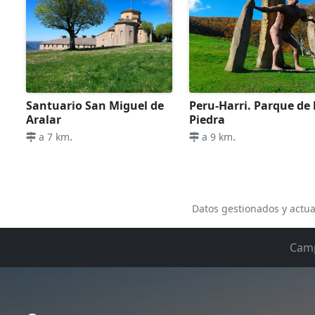
Santuario San Miguel de
Peru-Harri. Parque de 
Aralar
Piedra
.
.
a 7 km
a 9 km
Datos gestionados y actua
Cam