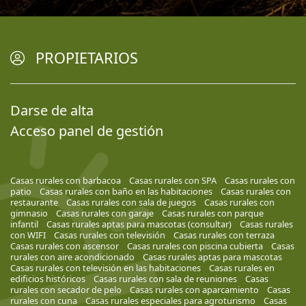
PROPIETARIOS
Darse de alta
Acceso panel de gestión
Casas rurales con barbacoa
Casas rurales con SPA
Casas rurales con
patio
Casas rurales con baño en las habitaciones
Casas rurales con
restaurante
Casas rurales con sala de juegos
Casas rurales con
gimnasio
Casas rurales con garaje
Casas rurales con parque
infantil
Casas rurales aptas para mascotas (consultar)
Casas rurales
con WIFI
Casas rurales con televisión
Casas rurales con terraza
Casas rurales con ascensor
Casas rurales con piscina cubierta
Casas
rurales con aire acondicionado
Casas rurales aptas para mascotas
Casas rurales con televisión en las habitaciones
Casas rurales en
edificios históricos
Casas rurales con sala de reuniones
Casas
rurales con secador de pelo
Casas rurales con aparcamiento
Casas
rurales con cuna
Casas rurales especiales para agroturismo
Casas