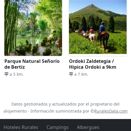
Parque Natural Señorío
Ordoki Zaldetegia /
de Bertiz
Hipica Ordoki a 9km
.
.
a 5 km
a 7 km
Datos gestionados y actualizados por el propietario del
alojamiento - Información suministrada por ©
RuralesData.com
Hoteles Rurales
Campings
Albergues