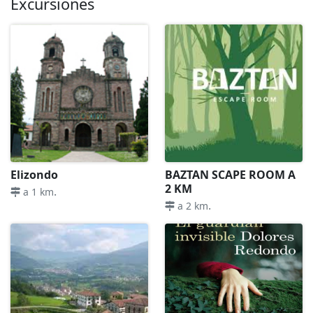
Excursiones
Elizondo
BAZTAN SCAPE ROOM A
2 KM
.
a 1 km
.
a 2 km