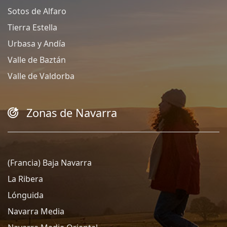
Sotos de Alfaro
Tierra Estella
Urbasa y Andía
Valle de Baztán
Valle de Valdorba
Zonas de Navarra
(Francia) Baja Navarra
La Ribera
Lónguida
Navarra Media