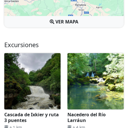
VER MAPA
Excursiones
Cascada de Ixkier y ruta
Nacedero del Río
3 puentes
Larráun
.
.
a 1 km
a 4 km