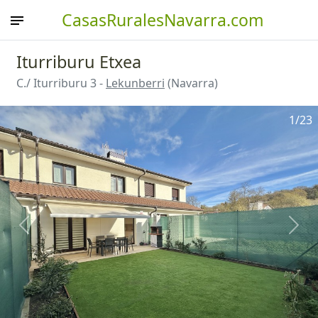
CasasRuralesNavarra.com
Iturriburu Etxea
C./ Iturriburu 3 -
Lekunberri
(Navarra)
1
/23
Anterior
Sigu