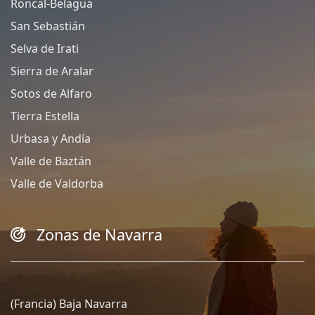
Roncal-Belagua
San Sebastián
Selva de Irati
Sierra de Aralar
Sotos de Alfaro
Tierra Estella
Urbasa y Andía
Valle de Baztán
Valle de Valdorba
Zonas de Navarra
(Francia) Baja Navarra