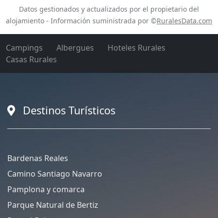
Datos gestionados y actualizados por el propietario del
alojamiento - Información suministrada por ©
RuralesData.com
Campings
Albergues
Hoteles Rurales
Casas Rurales
Destinos Turísticos
Bardenas Reales
Camino Santiago Navarro
Pamplona y comarca
Parque Natural de Bertiz