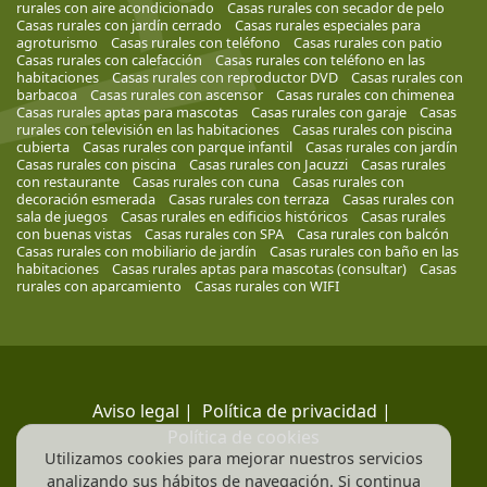
rurales con aire acondicionado
Casas rurales con secador de pelo
Casas rurales con jardín cerrado
Casas rurales especiales para
agroturismo
Casas rurales con teléfono
Casas rurales con patio
Casas rurales con calefacción
Casas rurales con teléfono en las
habitaciones
Casas rurales con reproductor DVD
Casas rurales con
barbacoa
Casas rurales con ascensor
Casas rurales con chimenea
Casas rurales aptas para mascotas
Casas rurales con garaje
Casas
rurales con televisión en las habitaciones
Casas rurales con piscina
cubierta
Casas rurales con parque infantil
Casas rurales con jardín
Casas rurales con piscina
Casas rurales con Jacuzzi
Casas rurales
con restaurante
Casas rurales con cuna
Casas rurales con
decoración esmerada
Casas rurales con terraza
Casas rurales con
sala de juegos
Casas rurales en edificios históricos
Casas rurales
con buenas vistas
Casas rurales con SPA
Casa rurales con balcón
Casas rurales con mobiliario de jardín
Casas rurales con baño en las
habitaciones
Casas rurales aptas para mascotas (consultar)
Casas
rurales con aparcamiento
Casas rurales con WIFI
Aviso legal
|
Política de privacidad
|
Política de cookies
Utilizamos cookies para mejorar nuestros servicios
analizando sus hábitos de navegación. Si continua