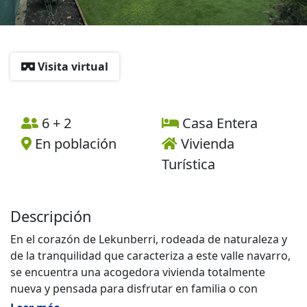
Visita virtual
6 + 2
Casa Entera
En población
Vivienda
Turística
Descripción
En el corazón de Lekunberri, rodeada de naturaleza y
de la tranquilidad que caracteriza a este valle navarro,
se encuentra una acogedora vivienda totalmente
nueva y pensada para disfrutar en familia o con
amigos. Su amplitud y su ambiente lleno de luz la