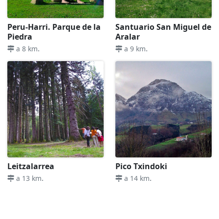
Peru-Harri. Parque de la
Santuario San Miguel de
Piedra
Aralar
.
.
a 8 km
a 9 km
Leitzalarrea
Pico Txindoki
.
.
a 13 km
a 14 km