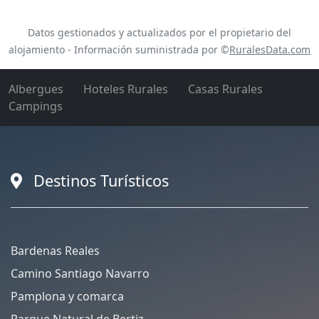
Datos gestionados y actualizados por el propietario del
alojamiento - Información suministrada por ©
RuralesData.com
Albergues
Hoteles Rurales
Casas Rurales
Campings
Destinos Turísticos
Bardenas Reales
Camino Santiago Navarro
Pamplona y comarca
Parque Natural de Bertiz