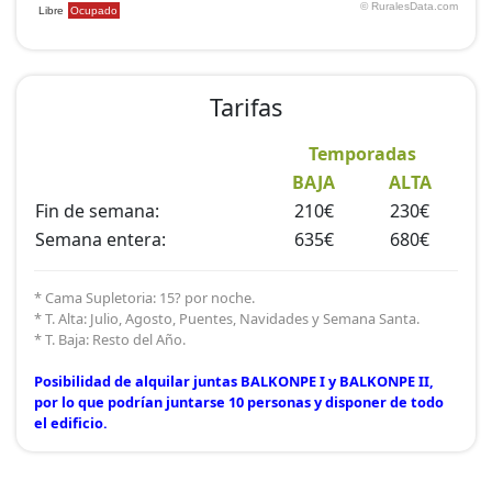
Está la opción de alquilar juntas BALKONPE I y
BALKONPE II, por lo que podrían juntarse 10 personas
y disponer de todo el edificio.
Tarifas
Temporadas
BAJA
ALTA
Fin de semana:
210€
230€
Semana entera:
635€
680€
* Cama Supletoria: 15? por noche.
* T. Alta: Julio, Agosto, Puentes, Navidades y Semana Santa.
* T. Baja: Resto del Año.
Posibilidad de alquilar juntas BALKONPE I y BALKONPE II,
por lo que podrían juntarse 10 personas y disponer de todo
el edificio.