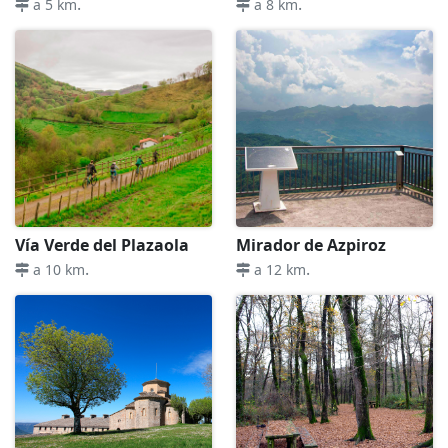
.
.
a 5 km
a 8 km
Vía Verde del Plazaola
Mirador de Azpiroz
.
.
a 10 km
a 12 km