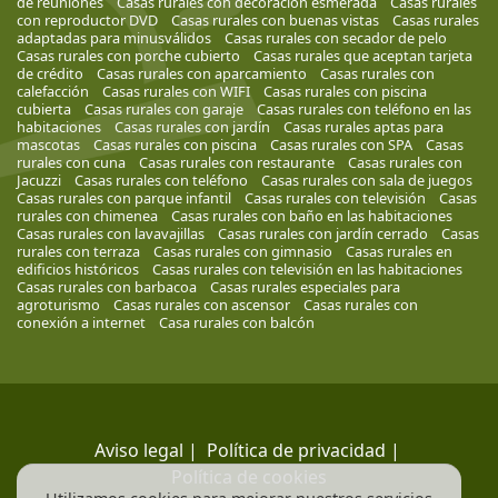
de reuniones
Casas rurales con decoración esmerada
Casas rurales
con reproductor DVD
Casas rurales con buenas vistas
Casas rurales
adaptadas para minusválidos
Casas rurales con secador de pelo
Casas rurales con porche cubierto
Casas rurales que aceptan tarjeta
de crédito
Casas rurales con aparcamiento
Casas rurales con
calefacción
Casas rurales con WIFI
Casas rurales con piscina
cubierta
Casas rurales con garaje
Casas rurales con teléfono en las
habitaciones
Casas rurales con jardín
Casas rurales aptas para
mascotas
Casas rurales con piscina
Casas rurales con SPA
Casas
rurales con cuna
Casas rurales con restaurante
Casas rurales con
Jacuzzi
Casas rurales con teléfono
Casas rurales con sala de juegos
Casas rurales con parque infantil
Casas rurales con televisión
Casas
rurales con chimenea
Casas rurales con baño en las habitaciones
Casas rurales con lavavajillas
Casas rurales con jardín cerrado
Casas
rurales con terraza
Casas rurales con gimnasio
Casas rurales en
edificios históricos
Casas rurales con televisión en las habitaciones
Casas rurales con barbacoa
Casas rurales especiales para
agroturismo
Casas rurales con ascensor
Casas rurales con
conexión a internet
Casa rurales con balcón
Aviso legal
|
Política de privacidad
|
Política de cookies