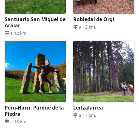
Santuario San Miguel de
Robledal de Orgi
Aralar
.
a 12 km
.
a 12 km
Peru-Harri. Parque de la
Leitzalarrea
Piedra
.
a 17 km
.
a 13 km