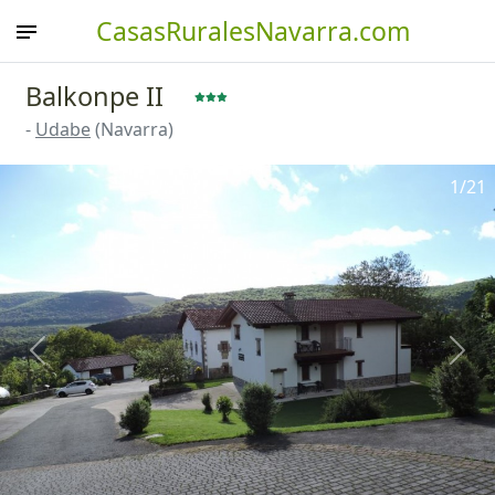
CasasRuralesNavarra.com
Balkonpe II
-
Udabe
(Navarra)
1
/21
Anterior
Sigu