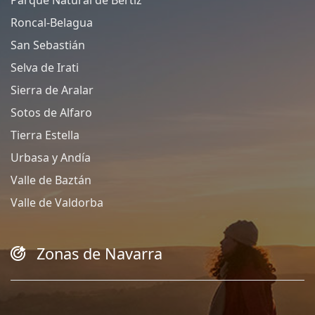
Roncal-Belagua
San Sebastián
Selva de Irati
Sierra de Aralar
Sotos de Alfaro
Tierra Estella
Urbasa y Andía
Valle de Baztán
Valle de Valdorba
Zonas de Navarra