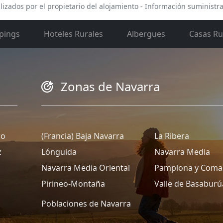
lizados por el propietario del alojamiento - Información suministr
pings
Hoteles Rurales
Albergues
Casas Ru
Zonas de Navarra
ro
(Francia) Baja Navarra
La Ribera
z
Lónguida
Navarra Media
Navarra Media Oriental
Pamplona y Coma
Pirineo-Montaña
Valle de Basaburú
Poblaciones de Navarra