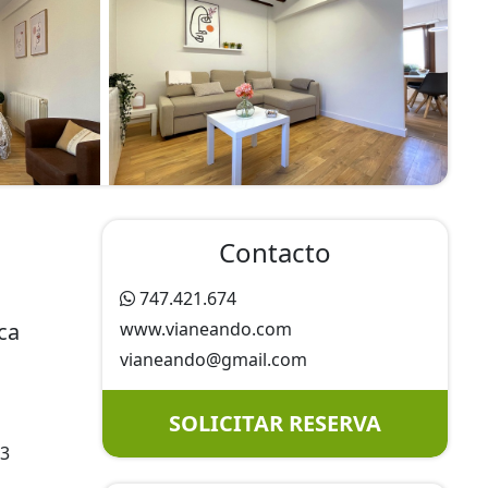
Contacto
747.421.674
ca
www.vianeando.com
vianeando@
gmail.com
SOLICITAR RESERVA
 3