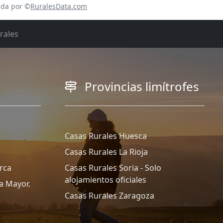
ada por ©
RuralesData.com
rales
Provincias limítrofes
Casas Rurales Huesca
Casas Rurales La Rioja
rca
Casas Rurales Soria - Solo
alojamientos oficiales
a Mayor.
Casas Rurales Zaragoza