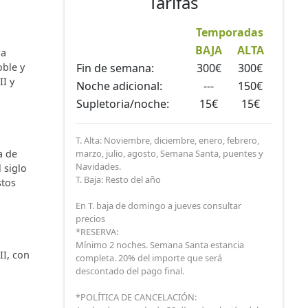
Tarifas
Temporadas
BAJA
ALTA
la
oble y
Fin de semana:
300€
300€
II y
Noche adicional:
---
150€
Supletoria/noche:
15€
15€
T. Alta: Noviembre, diciembre, enero, febrero,
a de
marzo, julio, agosto, Semana Santa, puentes y
Navidades.
 siglo
T. Baja: Resto del año
stos
En T. baja de domingo a jueves consultar
precios
*RESERVA:
Mínimo 2 noches. Semana Santa estancia
II, con
completa. 20% del importe que será
descontado del pago final.
*POLÍTICA DE CANCELACIÓN: