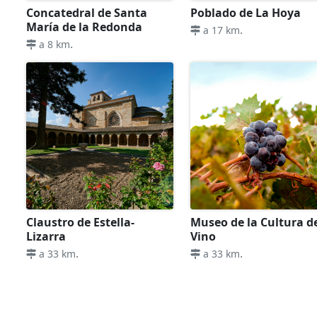
Concatedral de Santa
Poblado de La Hoya
María de la Redonda
.
a 17 km
.
a 8 km
Claustro de Estella-
Museo de la Cultura d
Lizarra
Vino
.
.
a 33 km
a 33 km