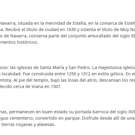
varra, situada en la merindad de Estella, en la comarca de Estel
. Recibió el título de ciudad en 1630 y ostenta el título de Muy N
 de Navarra, conserva parte del conjunto amurallado del siglo XI
entos históricos.
oso: las iglesias de Santa María y San Pedro. La majestuosa iglesi
ocalidad. Fue construida entre 1250 y 1312 en estilo gótico. En el
ntista. Al pie del templo, bajo las losas del atrio, descansan los re
llecido cerca de Viana en 1507.
ruinas, permanecen en buen estado su portada barroca del siglo XVI
iguo cementerio, convertido en parque. Disfrute desde allí de una
ierras riojanas y alavesas.