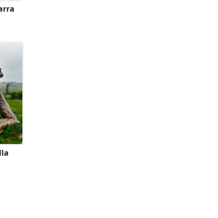
arra
lla