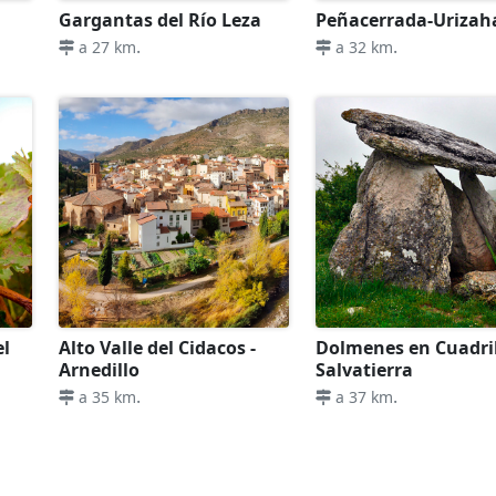
Gargantas del Río Leza
Peñacerrada-Urizah
.
.
a 27 km
a 32 km
el
Alto Valle del Cidacos -
Dolmenes en Cuadri
Arnedillo
Salvatierra
.
.
a 35 km
a 37 km