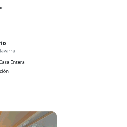
ar
*
io
Navarra
Casa Entera
ción
*