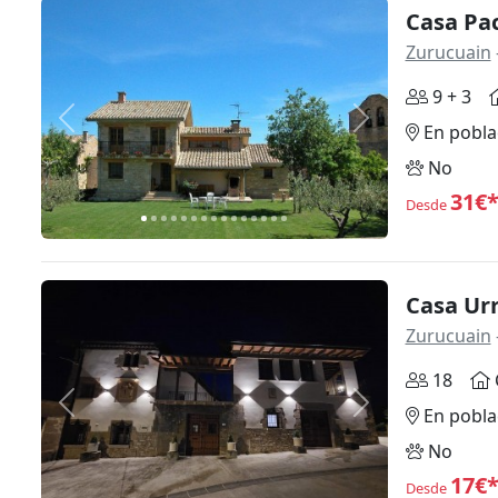
Casa Pa
Zurucuain
9 + 3
Anterior
Siguiente
En pobla
No
31€
Desde
Casa Ur
Zurucuain
18
Anterior
Siguiente
En pobla
No
17€
Desde