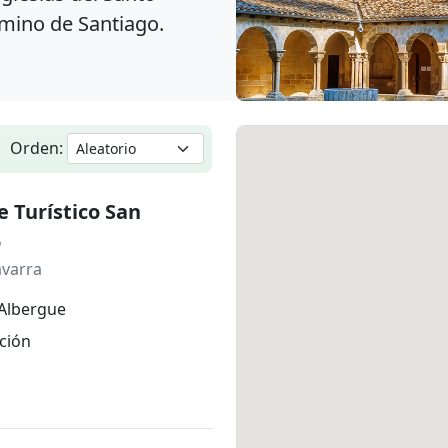
amino de Santiago.
Orden:
 Turístico San
o
avarra
Albergue
ción