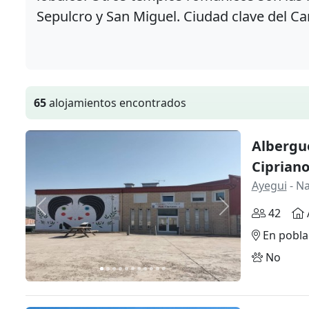
Sepulcro y San Miguel. Ciudad clave del C
65
alojamientos encontrados
Albergue
Ciprian
Ayegui
- N
Anterior
Siguiente
42
En pobla
No