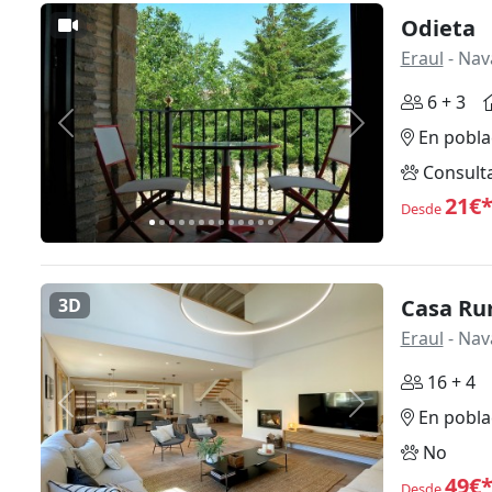
Odieta
Eraul
- Nav
6 + 3
Anterior
Siguiente
En pobla
Consult
21€
Desde
3D
Casa Rur
Eraul
- Nav
16 + 4
Anterior
Siguiente
En pobla
No
49€
Desde