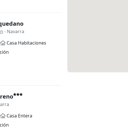
quedano
en
- Navarra
Casa Habitaciones
ción
*
reno
arra
Casa Entera
ción