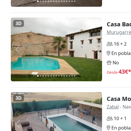
3D
Casa Ba
Murugarr
16 + 2
Anterior
Siguiente
En pobla
No
43€
Desde
3D
Casa Mo
Zabal
- Nav
10 + 1
Anterior
Siguiente
En pobla