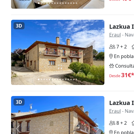
3D
Lazkua I
Eraul
- Nav
7 + 2
Anterior
Siguiente
En pobla
Consult
31€
Desde
3D
Lazkua I
Eraul
- Nav
8 + 2
Anterior
Siguiente
En pobla