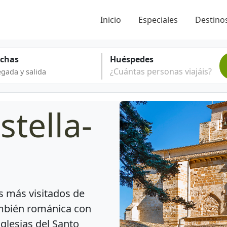
Inicio
Especiales
Destinos
echas
Huéspedes
¿Cuántas personas viajáis?
stella-
s más visitados de
ambién románica con
glesias del Santo