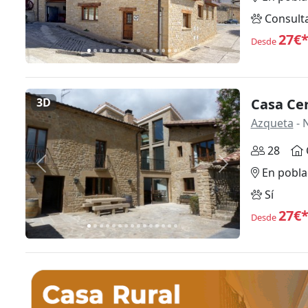
Consult
27€
Desde
3D
Casa Cer
Azqueta
- 
28
Anterior
Siguiente
En pobla
Sí
27€
Desde