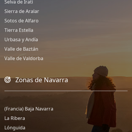
Selva de Irati
Sierra de Aralar
Sotos de Alfaro
Tierra Estella
Urbasa y Andía
Valle de Baztán
Valle de Valdorba
Zonas de Navarra
(Francia) Baja Navarra
La Ribera
Lónguida