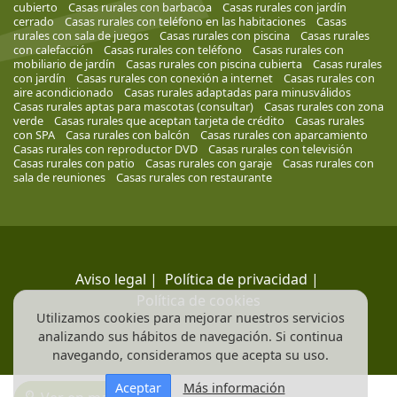
cubierto
Casas rurales con barbacoa
Casas rurales con jardín
cerrado
Casas rurales con teléfono en las habitaciones
Casas
rurales con sala de juegos
Casas rurales con piscina
Casas rurales
con calefacción
Casas rurales con teléfono
Casas rurales con
mobiliario de jardín
Casas rurales con piscina cubierta
Casas rurales
con jardín
Casas rurales con conexión a internet
Casas rurales con
aire acondicionado
Casas rurales adaptadas para minusválidos
Casas rurales aptas para mascotas (consultar)
Casas rurales con zona
verde
Casas rurales que aceptan tarjeta de crédito
Casas rurales
con SPA
Casa rurales con balcón
Casas rurales con aparcamiento
Casas rurales con reproductor DVD
Casas rurales con televisión
Casas rurales con patio
Casas rurales con garaje
Casas rurales con
sala de reuniones
Casas rurales con restaurante
Aviso legal
|
Política de privacidad
|
Política de cookies
Utilizamos cookies para mejorar nuestros servicios
analizando sus hábitos de navegación. Si continua
navegando, consideramos que acepta su uso.
Aceptar
Más información