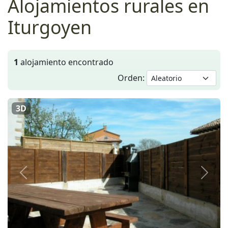
Alojamientos rurales en
Iturgoyen
1
alojamiento encontrado
Orden:
3D
Anterior
Siguie