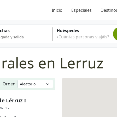
Inicio
Especiales
Destinos
echas
Huéspedes
¿Cuántas personas viajáis?
rales en Lerruz
Orden:
de Lérruz I
varra