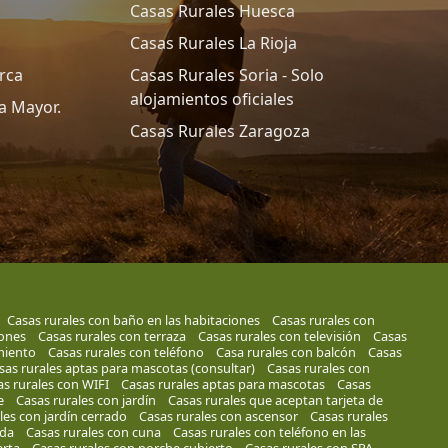
Casas Rurales Huesca
Casas Rurales La Rioja
rca
Casas Rurales Soria - Solo
alojamientos oficiales
a Mayor.
Casas Rurales Zaragoza
Casas rurales con baño en las habitaciones
Casas rurales con
iones
Casas rurales con terraza
Casas rurales con televisión
Casas
miento
Casas rurales con teléfono
Casa rurales con balcón
Casas
sas rurales aptas para mascotas (consultar)
Casas rurales con
s rurales con WIFI
Casas rurales aptas para mascotas
Casas
e
Casas rurales con jardín
Casas rurales que aceptan tarjeta de
les con jardín cerrado
Casas rurales con ascensor
Casas rurales
ada
Casas rurales con cuna
Casas rurales con teléfono en las