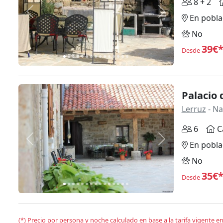
8 + 2
Anterior
Siguiente
En pobla
No
39€
Desde
Palacio 
Lerruz
- Na
6
C
Anterior
Siguiente
En pobla
No
35€
Desde
(*) Precio por persona y noche calculado en base a la tarifa vigente 