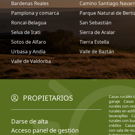
Bardenas Reales
Camino Santiago Navar
Pamplona y comarca
Parque Natural de Berti
Roncal-Belagua
San Sebastián
Selva de Irati
Sierra de Aralar
Sotos de Alfaro
Tierra Estella
Urbasa y Andía
Valle de Baztán
Valle de Valdorba
PROPIETARIOS
Casas rurales 
garaje
Casas 
rurales con re
rurales en edif
lavavajillas
Ca
Darse de alta
rurales con bu
crédito
Casas
Acceso panel de gestión
con sala de re