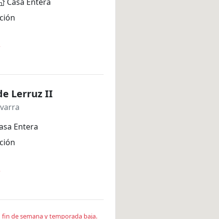
Casa Entera
ción
*
de Lerruz II
varra
asa Entera
ción
*
en fin de semana y temporada baja.