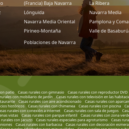
ro
(Francia) Baja Navarra
La Ribera
z
Lónguida
Navarra Media
Navarra Media Oriental
Pamplona y Coma
Pirineo-Montaña
Valle de Basaburú
Poblaciones de Navarra
con patio
Casas rurales con gimnasio
Casas rurales con reproductor DVD
rurales con mobiliario de jardín
Casas rurales con televisión en las habitac
staurante
Casas rurales con aire acondicionado
Casas rurales con aparca
icios históricos
Casas rurales con chimenea
Casas rurales con piscina
Ca
sas rurales con conexión a internet
Casas rurales con sala de juegos
Casa
enas vistas
Casas rurales con parque infantil
Casas rurales con zona verd
 rurales con Jacuzzi
Casas rurales especiales para agroturismo
Casas rura
uniones
Casas rurales con barbacoa
Casas rurales con decoración esmer