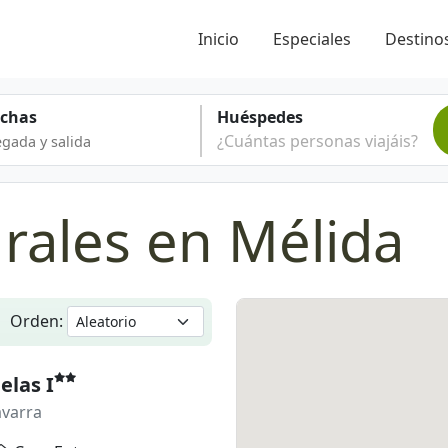
Inicio
Especiales
Destinos
echas
Huéspedes
¿Cuántas personas viajáis?
rales en Mélida
Orden:
elas I
avarra