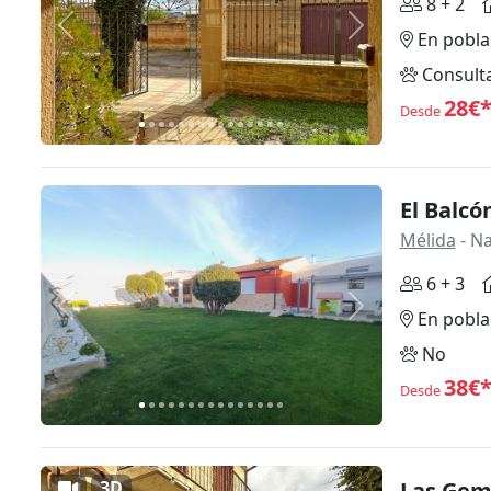
8 + 2
Anterior
Siguiente
En pobla
Consult
28€
Desde
El Balcó
Mélida
- N
6 + 3
Anterior
Siguiente
En pobla
No
38€
Desde
3D
Las Geme