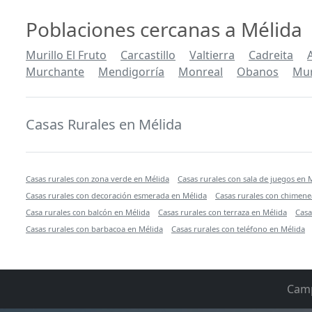
Poblaciones cercanas a Mélida
Murillo El Fruto
Carcastillo
Valtierra
Cadreita
Murchante
Mendigorría
Monreal
Obanos
Mur
Casas Rurales en Mélida
Casas rurales con zona verde en Mélida
Casas rurales con sala de juegos en 
Casas rurales con decoración esmerada en Mélida
Casas rurales con chimene
Casa rurales con balcón en Mélida
Casas rurales con terraza en Mélida
Casa
Casas rurales con barbacoa en Mélida
Casas rurales con teléfono en Mélida
Cam