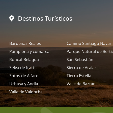
Destinos Turísticos
Bardenas Reales
Camino Santiago Navar
Pamplona y comarca
Parque Natural de Berti
Roncal-Belagua
San Sebastián
Selva de Irati
Sierra de Aralar
Sotos de Alfaro
Tierra Estella
Urbasa y Andía
Valle de Baztán
Valle de Valdorba