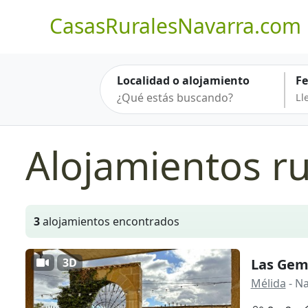
CasasRuralesNavarra.com
Localidad o alojamiento
F
Alojamientos ru
3
alojamientos encontrados
3D
Las Gem
Mélida
- N