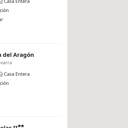
Casa Entera
ción
ar
*
n del Aragón
avarra
Casa Entera
ción
*
las II