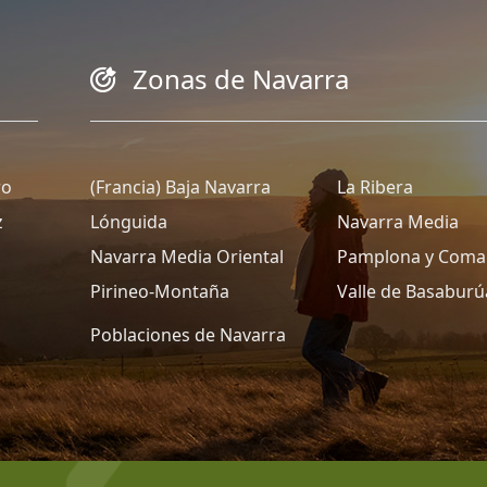
Zonas de Navarra
ro
(Francia) Baja Navarra
La Ribera
z
Lónguida
Navarra Media
Navarra Media Oriental
Pamplona y Coma
Pirineo-Montaña
Valle de Basaburú
Poblaciones de Navarra