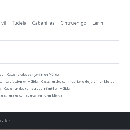
vil
Tudela
Cabanillas
Cintruenigo
Lerin
ida
Casas rurales con jardín en Mélida
con calefacción en Mélida
Casas rurales con mobiliario de jardín en Mélida
a
Casas rurales con parque infantil en Mélida
asas rurales con aparcamiento en Mélida
rales