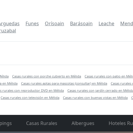
Arguedas
Funes
Orísoain
Barásoain
Leache
Mendí
uzabal
Mélida
Casas rurales con porche cubierto en Mélida
Casas rurales con patio en Mél
a en Mélida
Casas rurales aptas para mascotas (consultar) en Mélida
Casas rurales 
s rurales con reproductor DVD en Mélida
Casas rurales con jardín cerrado en Mélid
Casas rurales con televisión en Mélida
Casas rurales con buenas vistas en Mélida
C
pings
Casas Rurales
Albergues
Hoteles Ru