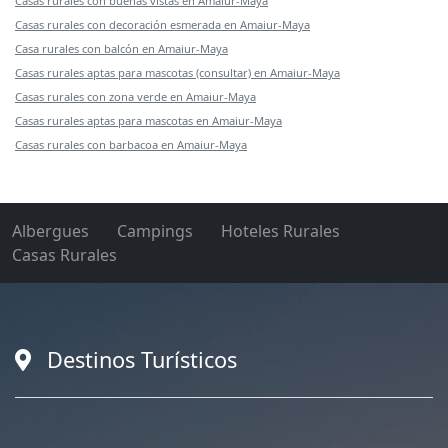
Casas rurales con buenas vistas en Amaiur-Maya
Casas rurales con decoración esmerada en Amaiur-Maya
Casa rurales con balcón en Amaiur-Maya
Casas rurales aptas para mascotas (consultar) en Amaiur-Maya
Casas rurales con zona verde en Amaiur-Maya
Casas rurales aptas para mascotas en Amaiur-Maya
Casas rurales con barbacoa en Amaiur-Maya
Albergues
Campings
Hoteles Rurales
Casas Rurales
Destinos Turísticos