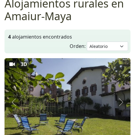
Alojamientos rurales en
Amaiur-Maya
4
alojamientos encontrados
Orden:
3D
Anterior
Siguie