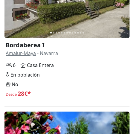
Bordaberea I
Amaiur-Maya
- Navarra
6
Casa Entera
En población
No
28€*
Desde