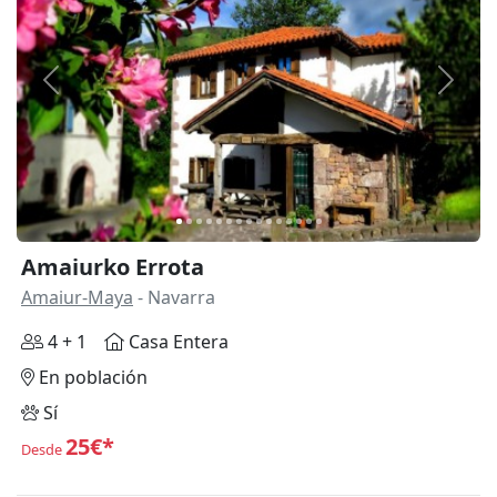
Anterior
Siguie
Amaiurko Errota
Amaiur-Maya
- Navarra
4 + 1
Casa Entera
En población
Sí
25€*
Desde