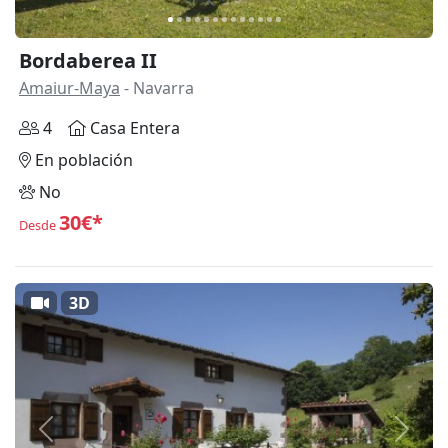
Bordaberea II
Amaiur-Maya
- Navarra
4
Casa Entera
En población
No
30€*
Desde
3D
Anterior
Siguie