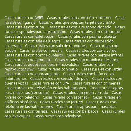
Casas rurales con WIFI
Casas rurales con conexión a internet
Casas
rurales con garaje
Casas rurales que aceptan tarjeta de crédito
Casas rurales con cuna
Casas rurales con aire acondicionado
Casas
rurales especiales para agroturismo
Casas rurales con restaurante
Casas rurales con calefacción
Casas rurales con piscina cubierta
Casas rurales con sala de juegos
Casas rurales con decoración
esmerada
Casas rurales con sala de reuniones
Casa rurales con
balcón
Casas rurales con piscina
Casas rurales con zona verde
Casas rurales con porche cubierto
Casas rurales con parque infantil
Casas rurales con gimnasio
Casas rurales con mobiliario de jardín
Casas rurales adaptadas para minusválidos
Casas rurales con
reproductor DVD
Casas rurales con patio
Casas rurales con jardín
Casas rurales con aparcamiento
Casas rurales con baño en las
habitaciones
Casas rurales con secador de pelo
Casas rurales con
buenas vistas
Casas rurales con SPA
Casas rurales con chimenea
Casas rurales con televisión en las habitaciones
Casas rurales aptas
para mascotas (consultar)
Casas rurales con jardín cerrado
Casas
rurales con teléfono
Casas rurales con ascensor
Casas rurales en
edificios históricos
Casas rurales con Jacuzzi
Casas rurales con
teléfono en las habitaciones
Casas rurales aptas para mascotas
Casas rurales con terraza
Casas rurales con barbacoa
Casas rurales
con lavavajillas
Casas rurales con televisión