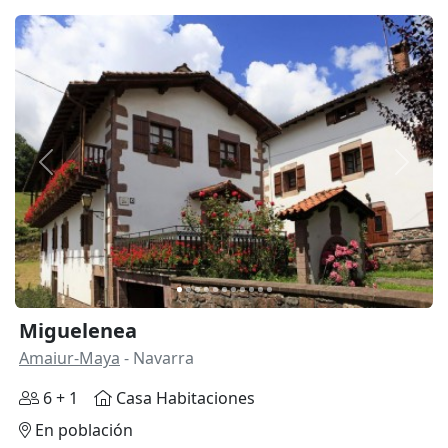
Anterior
Siguie
Miguelenea
Amaiur-Maya
- Navarra
6 + 1
Casa Habitaciones
En población