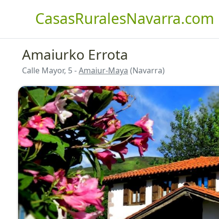
CasasRuralesNavarra.com
Amaiurko Errota
Calle Mayor, 5 -
Amaiur-Maya
(Navarra)