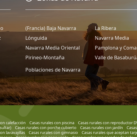
ro
(Francia) Baja Navarra
La Ribera
z
Lónguida
Navarra Media
Navarra Media Oriental
Pamplona y Coma
Pirineo-Montaña
Valle de Basaburú
Poblaciones de Navarra
con calefacción
Casas rurales con piscina
Casas rurales con reproductor 
ultar)
Casas rurales con porche cubierto
Casas rurales con jardín
Casas
on lavavajillas
Casas rurales con gimnasio
Casas rurales que aceptan tarj