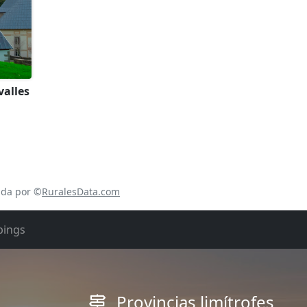
valles
ada por ©
RuralesData.com
ings
Provincias limítrofes