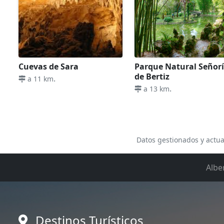
Cuevas de Sara
Parque Natural Señor
de Bertiz
.
a 11 km
.
a 13 km
Datos gestionados y actua
Albe
Destinos Turísticos