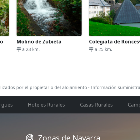
ío
Molino de Zubieta
Colegiata de Ronces
.
.
a 23 km
a 25 km
lizados por el propietario del alojamiento - Información suministr
rgues
Hoteles Rurales
Casas Rurales
Camp
Zonas de Navarra