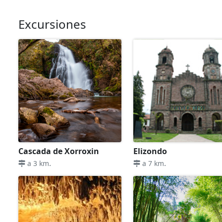
Excursiones
Cascada de Xorroxin
Elizondo
.
.
a 3 km
a 7 km