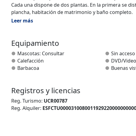
Cada una dispone de dos plantas. En la primera se dis
plancha, habitación de matrimonio y baño completo.
La segunda planta consta de tres habitaciones dobles
Leer más
Equipamiento
Cada cocina tiene menaje completo y está totalmente e
vitrocerámica).
Equipamiento
Habitación con lavadora y plancha.
Mascotas: Consultar
Sin acceso
Salón-Comedor con televisor, DVD, cadena musical y j
Calefacción
DVD/Vide
Las casas disponen de sábanas, mantas, toallas y paños
Barbacoa
Buenas vis
Registros y licencias
Reg. Turismo:
UCR00787
Reg. Alquiler:
ESFCTU000031008001192922000000000