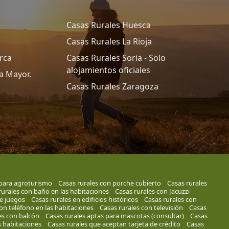
Casas Rurales Huesca
Casas Rurales La Rioja
rca
Casas Rurales Soria - Solo
alojamientos oficiales
a Mayor.
Casas Rurales Zaragoza
 para agroturismo
Casas rurales con porche cubierto
Casas rurales
rurales con baño en las habitaciones
Casas rurales con Jacuzzi
de juegos
Casas rurales en edificios históricos
Casas rurales con
on teléfono en las habitaciones
Casas rurales con televisión
Casas
es con balcón
Casas rurales aptas para mascotas (consultar)
Casas
s habitaciones
Casas rurales que aceptan tarjeta de crédito
Casas