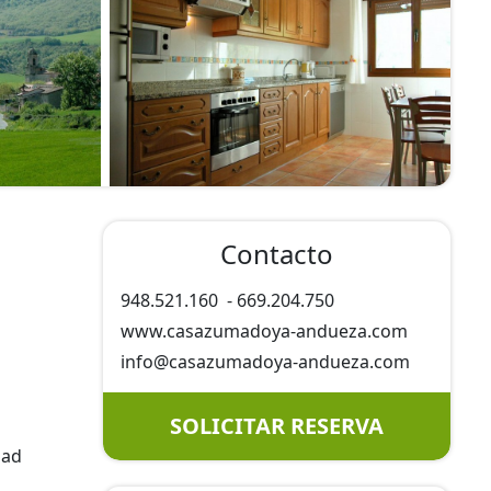
Contacto
948.521.160
-
669.204.750
www.casazumadoya-andueza.com
info@
casazumadoya-andueza.com
SOLICITAR RESERVA
dad