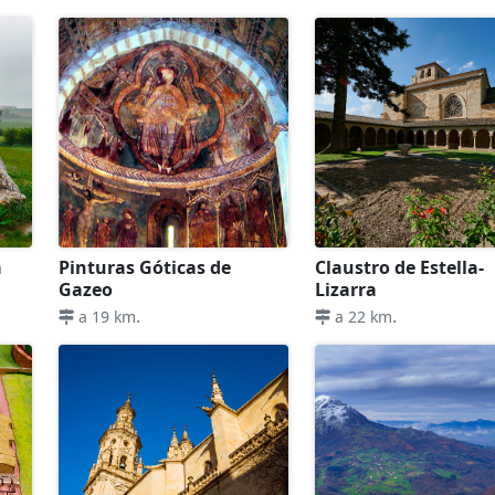
a
Pinturas Góticas de
Claustro de Estella-
Gazeo
Lizarra
.
.
a 19 km
a 22 km