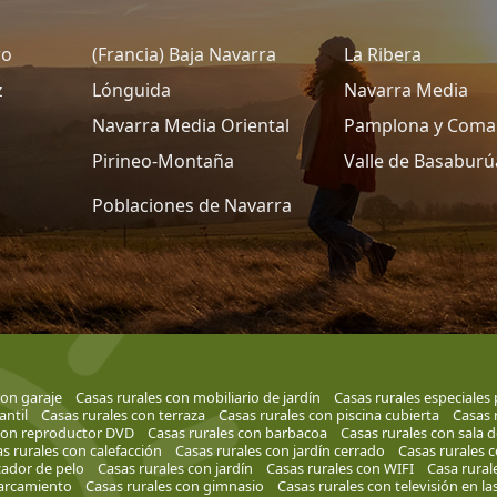
ro
(Francia) Baja Navarra
La Ribera
z
Lónguida
Navarra Media
Navarra Media Oriental
Pamplona y Coma
Pirineo-Montaña
Valle de Basaburú
Poblaciones de Navarra
con garaje
Casas rurales con mobiliario de jardín
Casas rurales especiales
antil
Casas rurales con terraza
Casas rurales con piscina cubierta
Casas 
 con reproductor DVD
Casas rurales con barbacoa
Casas rurales con sala 
s rurales con calefacción
Casas rurales con jardín cerrado
Casas rurales c
cador de pelo
Casas rurales con jardín
Casas rurales con WIFI
Casa rural
parcamiento
Casas rurales con gimnasio
Casas rurales con televisión en la