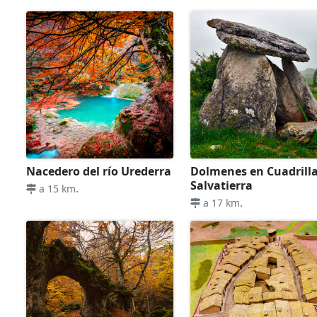
Nacedero del río Urederra
Dolmenes en Cuadrill
Salvatierra
.
a 15 km
.
a 17 km