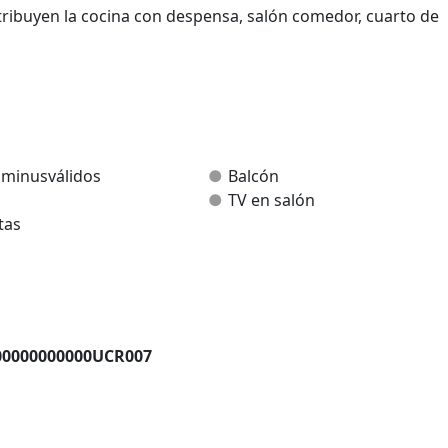
tribuyen la cocina con despensa, salón comedor, cuarto de
 y dos baños.
quipada (microondas, lavavajillas, frigorifico combi, horno
 minusválidos
Balcón
uegos de mesa.
o
TV en salón
 de cocina. Calefacción individual y agua caliente.
tas
00000000000UCR007