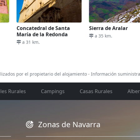
Concatedral de Santa
Sierra de Aralar
María de la Redonda
.
a 35 km
.
a 31 km
lizados por el propietario del alojamiento - Información suministr
les Rurales
Campings
Casas Rurales
Albe
Zonas de Navarra