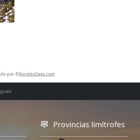
ada por ©
RuralesData.com
rgues
Provincias limítrofes