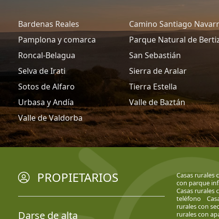
Bardenas Reales
Camino Santiago Navar
Pamplona y comarca
Parque Natural de Berti
Roncal-Belagua
San Sebastián
Selva de Irati
Sierra de Aralar
Sotos de Alfaro
Tierra Estella
Urbasa y Andía
Valle de Baztán
Valle de Valdorba
PROPIETARIOS
Casas rurales 
con parque inf
Casas rurales
teléfono
Casa
rurales con se
Darse de alta
rurales con a