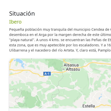
- Salón comedor
- Cocina
Situación
- Dos cuartos de baño con ducha
Ibero
Equipamiento:
- Televisión
Pequeña población muy tranquila del municipio Cendea de Ol
desemboca en el Arga por la margen derecha de este último. 
- Internet gratuito: Cable y Wifi
"playa natural". A unos 4 kms. se encuentran las Peñas de Et
- Calefacción
esta zona, que es muy apetecible por los escaladores. Y a 16 
- Secador de pelo
Ulibarrena y el nacedero del río Arteta. Y, claro está, Pampl
- Equipamiento cocina: Lavavajillas, cafetera, tostador
- Aparcamiento privado
- Barbacoa
- Piscina
Registro en Turismo de Navarra: "Atostarra III UATR00