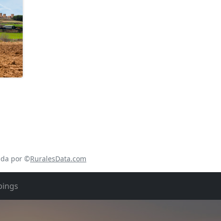
ada por ©
RuralesData.com
ings