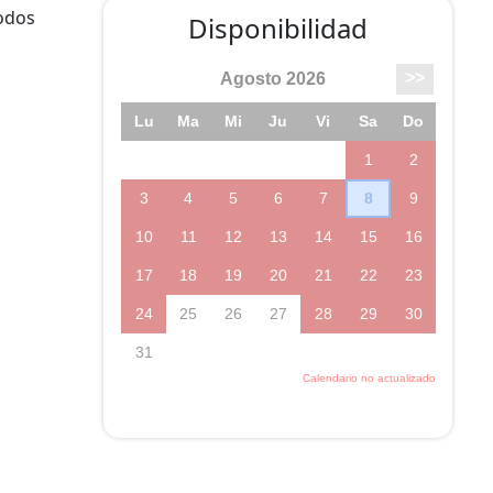
odos
Disponibilidad
sitio
 los
o