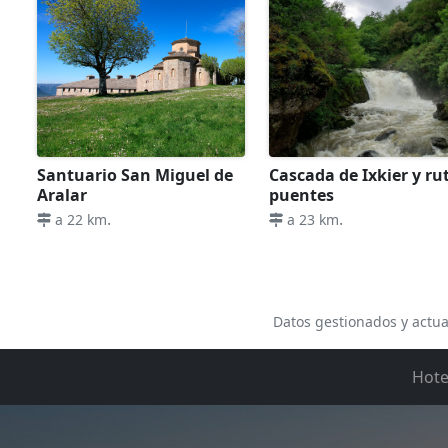
Santuario San Miguel de
Cascada de Ixkier y ru
Aralar
puentes
.
.
a 22 km
a 23 km
Datos gestionados y actua
Hote