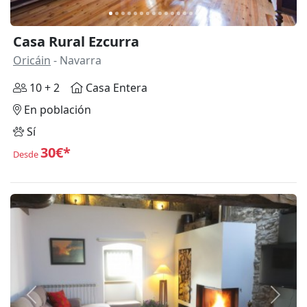
Casa Rural Ezcurra
Oricáin
- Navarra
10 + 2
Casa Entera
En población
Sí
30€*
Desde
Anterior
Siguie