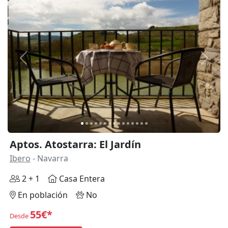
Anterior
Siguie
Aptos. Atostarra: El Jardín
Ibero
- Navarra
2 + 1
Casa Entera
En población
No
55€*
Desde