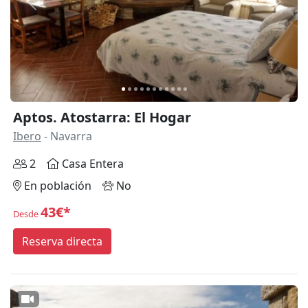
Anterior
Siguie
Aptos. Atostarra: El Hogar
Ibero
- Navarra
2
Casa Entera
En población
No
43€*
Desde
Reserva directa