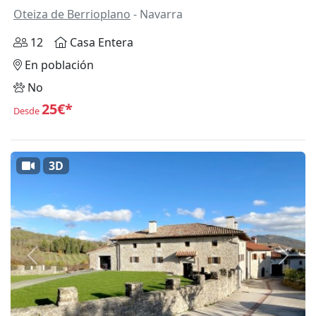
Oteiza de Berrioplano
- Navarra
12
Casa Entera
En población
No
25€*
Desde
3D
Anterior
Siguie