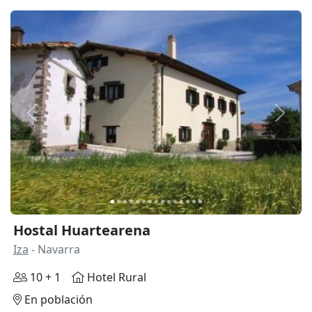
Anterior
Siguie
Hostal Huartearena
Iza
- Navarra
10 + 1
Hotel Rural
En población