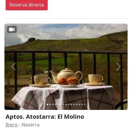
Reserva directa
Anterior
Siguie
Aptos. Atostarra: El Molino
Ibero
- Navarra