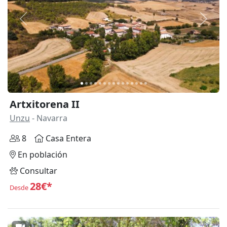
Anterior
Siguie
Artxitorena II
Unzu
- Navarra
8
Casa Entera
En población
Consultar
28€*
Desde