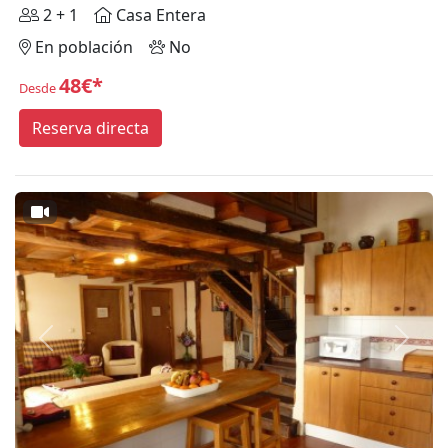
2 + 1
Casa Entera
En población
No
48€*
Desde
Reserva directa
Anterior
Siguie