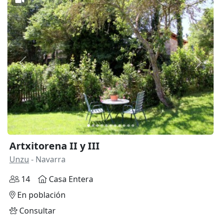
Anterior
Siguie
Artxitorena II y III
Unzu
- Navarra
14
Casa Entera
En población
Consultar