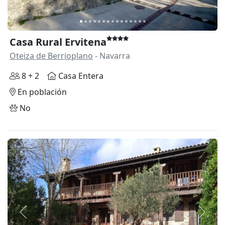
Casa Rural Ervitena
Oteiza de Berrioplano
- Navarra
8 + 2
Casa Entera
En población
No
Anterior
Siguie