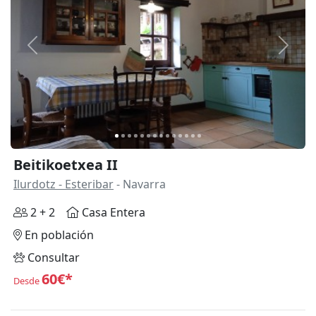
Anterior
Siguie
Beitikoetxea II
Ilurdotz - Esteribar
- Navarra
2 + 2
Casa Entera
En población
Consultar
60€*
Desde