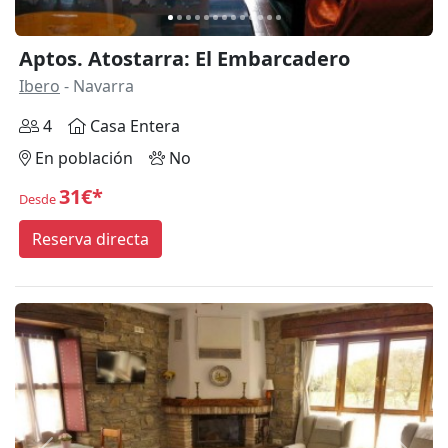
Aptos. Atostarra: El Embarcadero
Ibero
- Navarra
4
Casa Entera
En población
No
31€*
Desde
Reserva directa