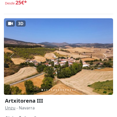
25€*
Desde
3D
Anterior
Siguie
Artxitorena III
Unzu
- Navarra