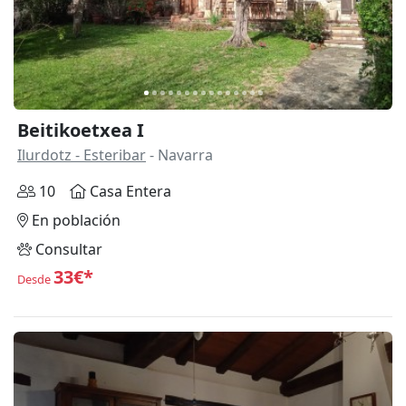
Beitikoetxea I
Ilurdotz - Esteribar
- Navarra
10
Casa Entera
En población
Consultar
33€*
Desde