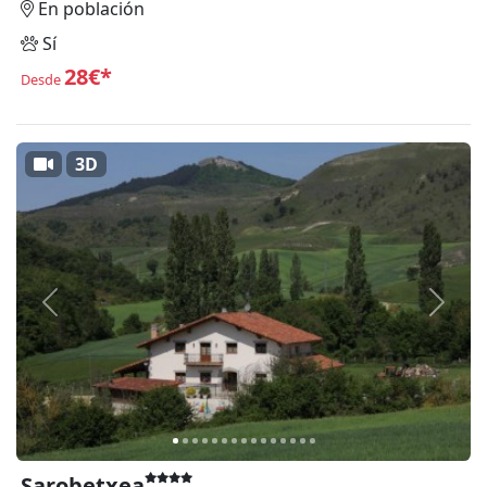
En población
Sí
28€*
Desde
3D
Anterior
Siguie
Sarobetxea