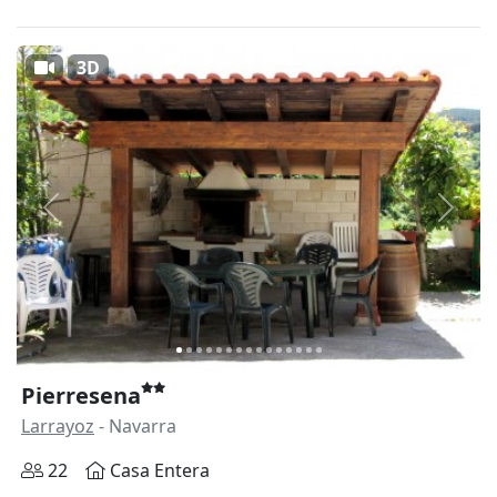
3D
Anterior
Siguie
Pierresena
Larrayoz
- Navarra
22
Casa Entera