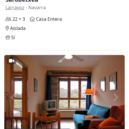
Larrayoz
- Navarra
22 + 3
Casa Entera
Aislada
Sí
Anterior
Siguie