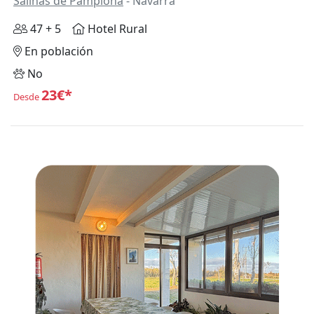
Salinas de Pamplona
- Navarra
47 + 5
Hotel Rural
En población
No
23€*
Desde