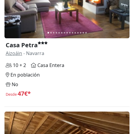
Casa Petra
Aizoáin
- Navarra
10 + 2
Casa Entera
En población
No
47€*
Desde