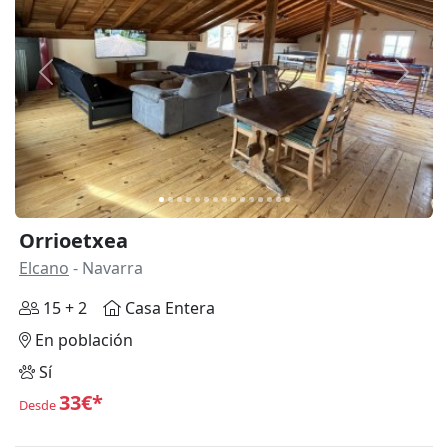
Anterior
Siguie
Orrioetxea
Elcano
- Navarra
15 + 2
Casa Entera
En población
Sí
33€*
Desde