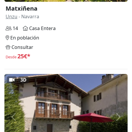
Matxiñena
Unzu
- Navarra
14
Casa Entera
En población
Consultar
25€*
Desde
3D
Anterior
Siguie