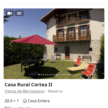
3D
Anterior
Siguie
Casa Rural Cortea II
Oteiza de Berrioplano
- Navarra
6 + 1
Casa Entera