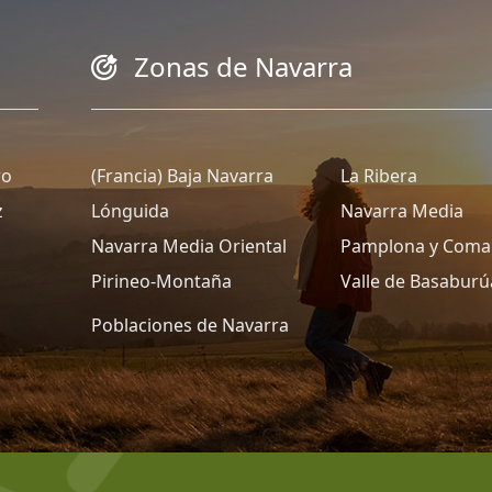
Zonas de Navarra
ro
(Francia) Baja Navarra
La Ribera
z
Lónguida
Navarra Media
Navarra Media Oriental
Pamplona y Coma
Pirineo-Montaña
Valle de Basaburú
Poblaciones de Navarra