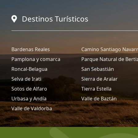
Destinos Turísticos
Bardenas Reales
Camino Santiago Navar
Pamplona y comarca
Parque Natural de Berti
Roncal-Belagua
San Sebastián
Selva de Irati
Sierra de Aralar
Sotos de Alfaro
Tierra Estella
Urbasa y Andía
Valle de Baztán
Valle de Valdorba