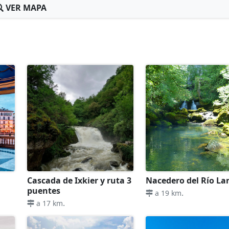
VER MAPA
Cascada de Ixkier y ruta 3
Nacedero del Río La
puentes
.
a 19 km
.
a 17 km