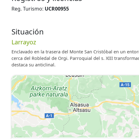
guiadas para actividades agropecuarias y cabina de te
.
Reg. Turismo:
UCR00955
Disponible Movistar
Situación
Larrayoz
Enclavado en la trasera del Monte San Cristóbal en un ento
cerca del Robledal de Orgi. Parroquial del s. XIII transforma
destaca su anticlinal.