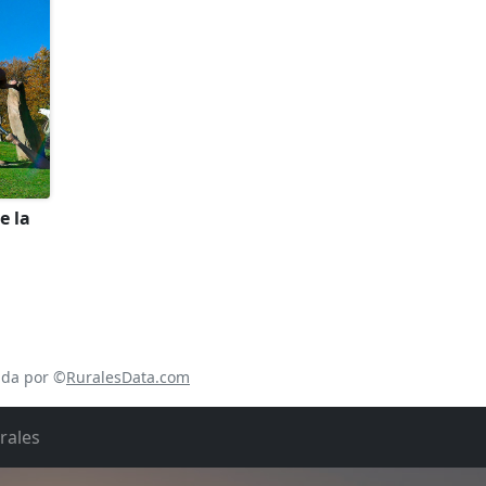
e la
ada por ©
RuralesData.com
rales