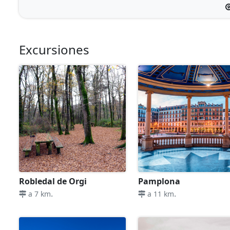
Excursiones
Robledal de Orgi
Pamplona
.
.
a 7 km
a 11 km