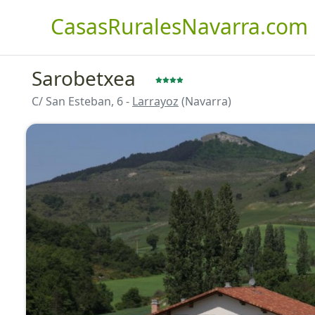
CasasRuralesNavarra.com
Sarobetxea
C/ San Esteban, 6 -
Larrayoz
(Navarra)