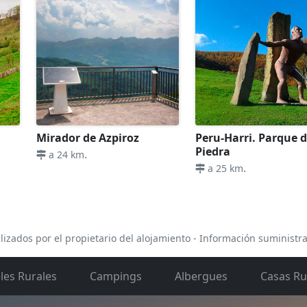
Mirador de Azpiroz
Peru-Harri. Parque d
Piedra
.
a 24 km
.
a 25 km
lizados por el propietario del alojamiento - Información suministr
les Rurales
Campings
Albergues
Casas Ru