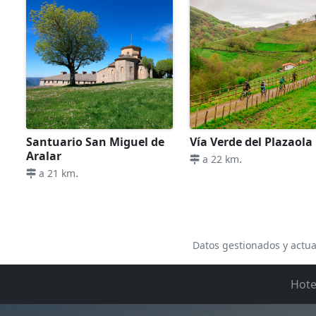
Santuario San Miguel de
Vía Verde del Plazaola
Aralar
.
a 22 km
.
a 21 km
Datos gestionados y actua
Hote