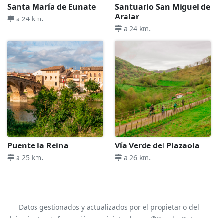
Santa María de Eunate
Santuario San Miguel de
Aralar
.
a 24 km
.
a 24 km
Puente la Reina
Vía Verde del Plazaola
.
.
a 25 km
a 26 km
Datos gestionados y actualizados por el propietario del