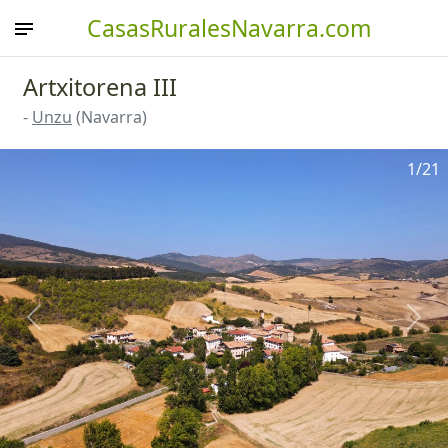
CasasRuralesNavarra.com
Artxitorena III
-
Unzu
(Navarra)
1
/21
Anterior
Sigu