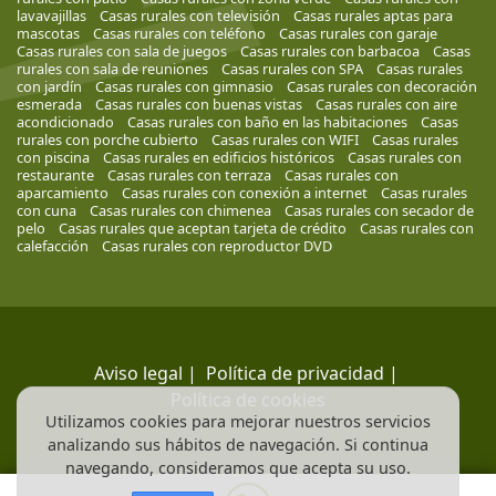
lavavajillas
Casas rurales con televisión
Casas rurales aptas para
mascotas
Casas rurales con teléfono
Casas rurales con garaje
Casas rurales con sala de juegos
Casas rurales con barbacoa
Casas
rurales con sala de reuniones
Casas rurales con SPA
Casas rurales
con jardín
Casas rurales con gimnasio
Casas rurales con decoración
esmerada
Casas rurales con buenas vistas
Casas rurales con aire
acondicionado
Casas rurales con baño en las habitaciones
Casas
rurales con porche cubierto
Casas rurales con WIFI
Casas rurales
con piscina
Casas rurales en edificios históricos
Casas rurales con
restaurante
Casas rurales con terraza
Casas rurales con
aparcamiento
Casas rurales con conexión a internet
Casas rurales
con cuna
Casas rurales con chimenea
Casas rurales con secador de
pelo
Casas rurales que aceptan tarjeta de crédito
Casas rurales con
calefacción
Casas rurales con reproductor DVD
Aviso legal
|
Política de privacidad
|
Política de cookies
Utilizamos cookies para mejorar nuestros servicios
analizando sus hábitos de navegación. Si continua
navegando, consideramos que acepta su uso.