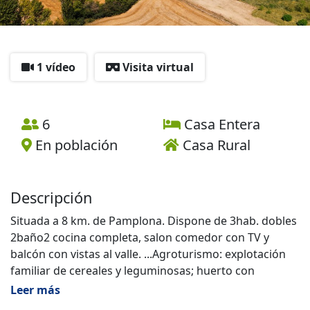
1 vídeo
Visita virtual
6
Casa Entera
En población
Casa Rural
Descripción
Situada a 8 km. de Pamplona. Dispone de 3hab. dobles
2baño2 cocina completa, salon comedor con TV y
balcón con vistas al valle. ...Agroturismo: explotación
familiar de cereales y leguminosas; huerto con
diversas hortalizas y árboles frutales. Posibilidad de
Leer más
alquilar junto con casa Matxiñena. Zona verde