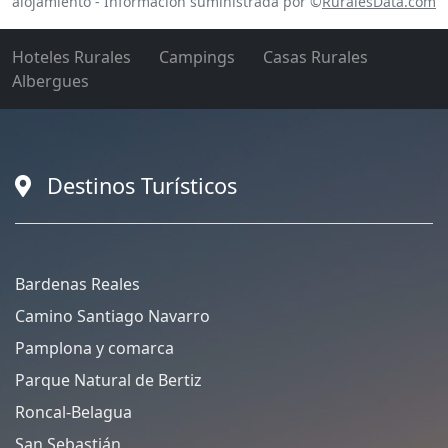
alojamiento - Información suministrada por ©
RuralesData.com
Hoteles Rurales
Campings
Casas Rurales
Albergues
Destinos Turísticos
Bardenas Reales
Camino Santiago Navarro
Pamplona y comarca
Parque Natural de Bertiz
Roncal-Belagua
San Sebastián