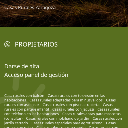
Casas Rurales Zaragoza
PROPIETARIOS
Darse de alta
Acceso panel de gestión
Casa rurales con balcón
Casas rurales con televisión en las
habitaciones
Casas rurales adaptadas para minusválidos
Casas
rurales con ascensor
Casas rurales con piscina cubierta
Casas
rurales con parque infantil
Casas rurales con Jacuzzi
Casas rurales
con teléfono en las habitaciones
Casas rurales aptas para mascotas
(consultar)
Casas rurales con mobiliario de jardín
Casas rurales con
jardín cerrado
Casas rurales especiales para agroturismo
Casas
rurales con patio
Casas rurales con zona verde
Casas rurales con