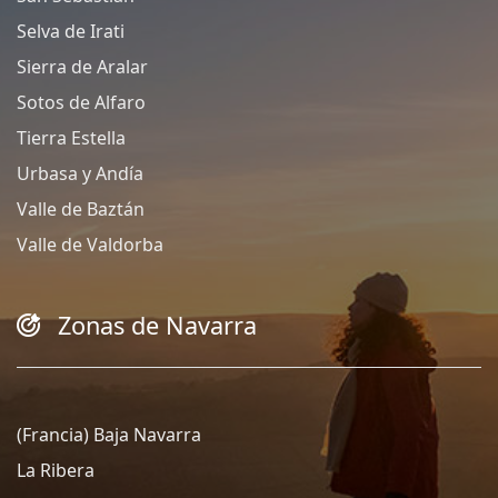
Selva de Irati
Sierra de Aralar
Sotos de Alfaro
Tierra Estella
Urbasa y Andía
Valle de Baztán
Valle de Valdorba
Zonas de Navarra
(Francia) Baja Navarra
La Ribera