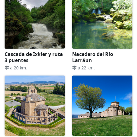
Cascada de Ixkier y ruta
Nacedero del Río
3 puentes
Larráun
.
.
a 20 km
a 22 km