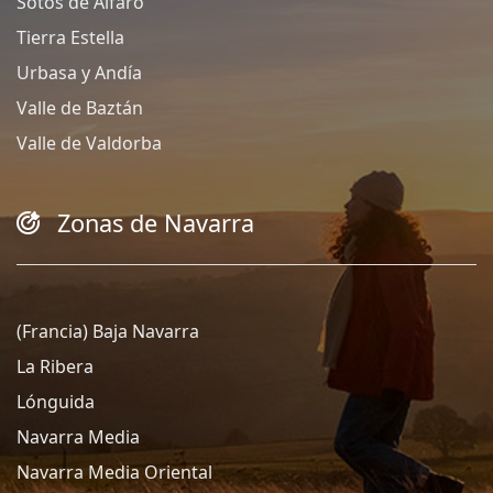
Sotos de Alfaro
Tierra Estella
Urbasa y Andía
Valle de Baztán
Valle de Valdorba
Zonas de Navarra
(Francia) Baja Navarra
La Ribera
Lónguida
Navarra Media
Navarra Media Oriental