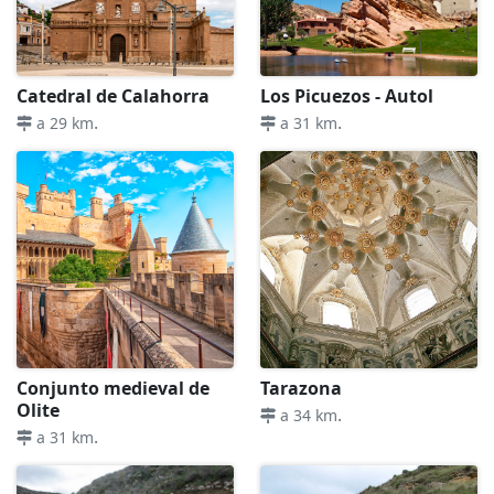
Catedral de Calahorra
Los Picuezos - Autol
.
.
a 29 km
a 31 km
Conjunto medieval de
Tarazona
Olite
.
a 34 km
.
a 31 km