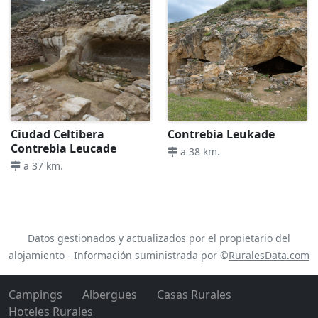
Ciudad Celtibera
Contrebia Leukade
Contrebia Leucade
.
a 38 km
.
a 37 km
Datos gestionados y actualizados por el propietario del
alojamiento - Información suministrada por ©
RuralesData.com
Campings
Albergues
Casas Rurales
Hoteles Rurales