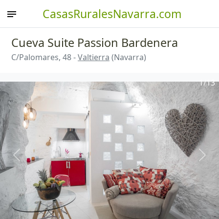
CasasRuralesNavarra.com
Cueva Suite Passion Bardenera
C/Palomares, 48 -
Valtierra
(Navarra)
1
/13
Anterior
Sigu