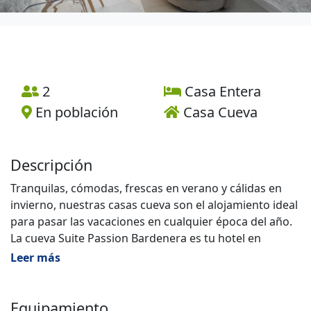
2
Casa Entera
En población
Casa Cueva
Descripción
Tranquilas, cómodas, frescas en verano y cálidas en
invierno, nuestras casas cueva son el alojamiento ideal
para pasar las vacaciones en cualquier época del año.
La cueva Suite Passion Bardenera es tu hotel en
Bardenas ideal para una escapada romántica.
Leer más
Dispone de dormitorio con gran cama japonesa,
bañera hidromasaje, salón con sofá redondo, cocina,
baño y terraza. Totalmente equipada para una
Equipamiento