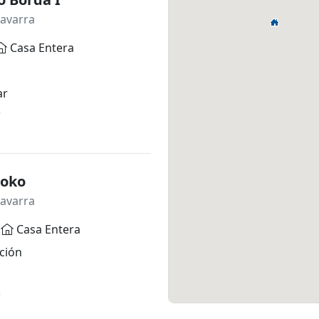
avarra
Casa Entera
ar
*
xoko
avarra
Casa Entera
ción
*