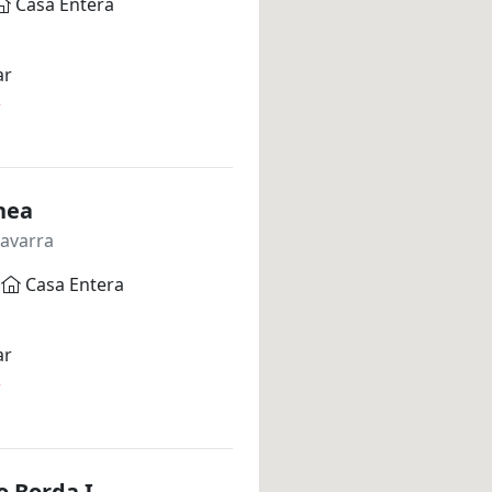
Casa Entera
ar
*
nea
avarra
Casa Entera
ar
*
o Borda I