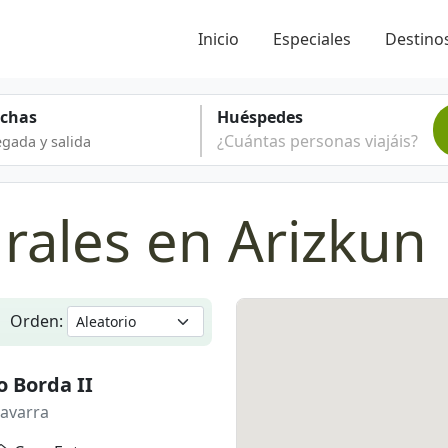
Inicio
Especiales
Destinos
echas
Huéspedes
¿Cuántas personas viajáis?
rales en Arizkun
Orden:
o Borda II
avarra