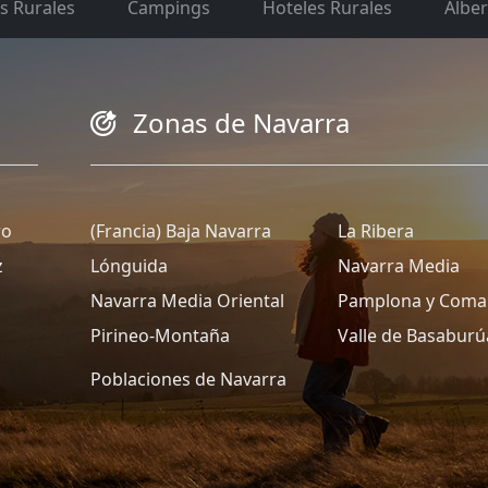
s Rurales
Campings
Hoteles Rurales
Albe
Zonas de Navarra
ro
(Francia) Baja Navarra
La Ribera
z
Lónguida
Navarra Media
Navarra Media Oriental
Pamplona y Coma
Pirineo-Montaña
Valle de Basaburú
Poblaciones de Navarra