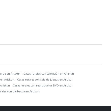
verde en Arizkun
Casas rurales con televisión en Arizkun
 en Arizkun
Casas rurales con sala de juegos en Arizkun
 Arizkun
Casas rurales con reproductor DVD en Arizkun
urales con barbacoa en Arizkun