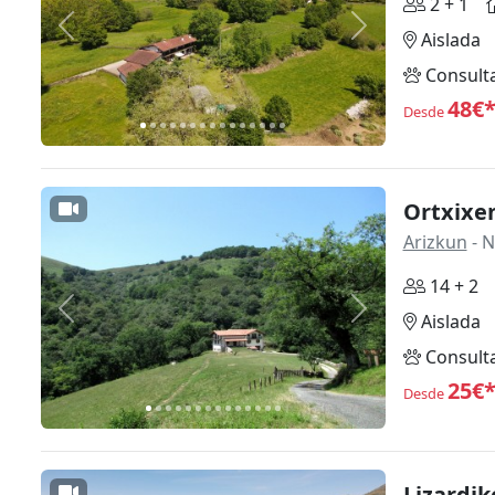
2 + 1
Anterior
Siguiente
Aislada
Consult
48€
Desde
Ortxixe
Arizkun
- N
14 + 2
Anterior
Siguiente
Aislada
Consult
25€
Desde
Lizardik