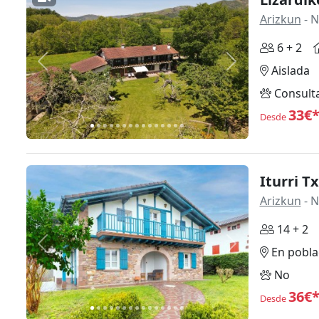
Arizkun
- N
6 + 2
Anterior
Siguiente
Aislada
Consult
33€
Desde
Iturri T
Arizkun
- N
14 + 2
Anterior
Siguiente
En pobla
No
36€
Desde