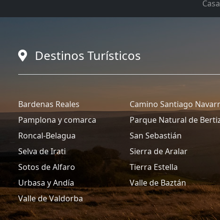
Casa
Destinos Turísticos
Bardenas Reales
Camino Santiago Navar
Pamplona y comarca
Parque Natural de Berti
Roncal-Belagua
San Sebastián
Selva de Irati
Sierra de Aralar
Sotos de Alfaro
Tierra Estella
Urbasa y Andía
Valle de Baztán
Valle de Valdorba