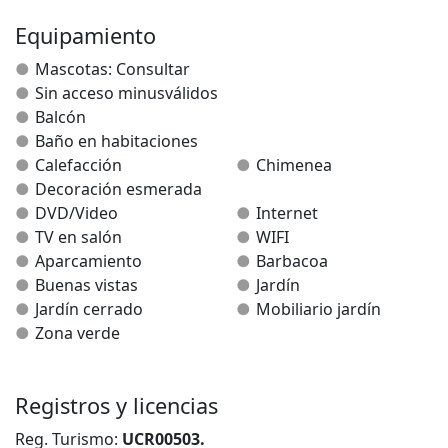
matrimonio con sábanas y toallas incluidas), donde se
puede colocar una cama supletoria, y un cuarto de
Equipamiento
baño. Además, se puede disfrutar de las vistas
Mascotas: Consultar
excepcionales desde el balcón de la habitación.
Sin acceso minusválidos
Balcón
Baño en habitaciones
Calefacción
Chimenea
Decoración esmerada
DVD/Video
Internet
TV en salón
WIFI
Aparcamiento
Barbacoa
Buenas vistas
Jardín
Jardín cerrado
Mobiliario jardín
Zona verde
Registros y licencias
Reg. Turismo:
UCR00503.