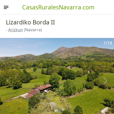
CasasRuralesNavarra.com
Lizardiko Borda II
-
Arizkun
(Navarra)
1
/18
Anterior
Sigu