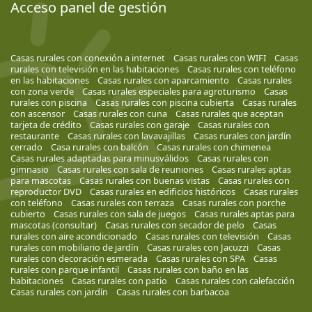
Acceso panel de gestión
Casas rurales con conexión a internet
Casas rurales con WIFI
Casas
rurales con televisión en las habitaciones
Casas rurales con teléfono
en las habitaciones
Casas rurales con aparcamiento
Casas rurales
con zona verde
Casas rurales especiales para agroturismo
Casas
rurales con piscina
Casas rurales con piscina cubierta
Casas rurales
con ascensor
Casas rurales con cuna
Casas rurales que aceptan
tarjeta de crédito
Casas rurales con garaje
Casas rurales con
restaurante
Casas rurales con lavavajillas
Casas rurales con jardín
cerrado
Casa rurales con balcón
Casas rurales con chimenea
Casas rurales adaptadas para minusválidos
Casas rurales con
gimnasio
Casas rurales con sala de reuniones
Casas rurales aptas
para mascotas
Casas rurales con buenas vistas
Casas rurales con
reproductor DVD
Casas rurales en edificios históricos
Casas rurales
con teléfono
Casas rurales con terraza
Casas rurales con porche
cubierto
Casas rurales con sala de juegos
Casas rurales aptas para
mascotas (consultar)
Casas rurales con secador de pelo
Casas
rurales con aire acondicionado
Casas rurales con televisión
Casas
rurales con mobiliario de jardín
Casas rurales con Jacuzzi
Casas
rurales con decoración esmerada
Casas rurales con SPA
Casas
rurales con parque infantil
Casas rurales con baño en las
habitaciones
Casas rurales con patio
Casas rurales con calefacción
Casas rurales con jardín
Casas rurales con barbacoa