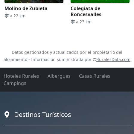
Molino de Zubieta
Colegiata de
Roncesvalles
.
a 22 km
.
a 23 km
Datos gestionados y actualizados por el propietario del
alojamiento - Información suministrada por ©
RuralesData.com
Hoteles Rurales
Albergues
Casas Rurales
Campings
Destinos Turísticos