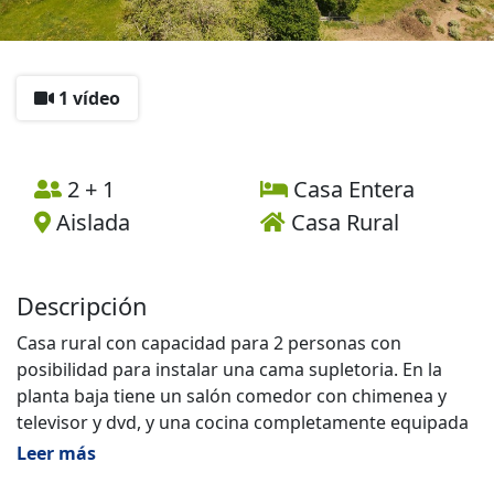
1 vídeo
2 + 1
Casa Entera
Aislada
Casa Rural
Descripción
Casa rural con capacidad para 2 personas con
posibilidad para instalar una cama supletoria. En la
planta baja tiene un salón comedor con chimenea y
televisor y dvd, y una cocina completamente equipada
(cafetera italiana y todo el menaje necesario). En la
Leer más
primera planta hay una habitación doble (cama de