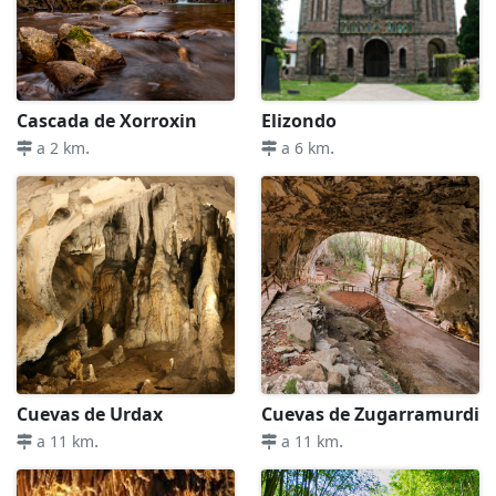
Cascada de Xorroxin
Elizondo
.
.
a 2 km
a 6 km
Cuevas de Urdax
Cuevas de Zugarramurdi
.
.
a 11 km
a 11 km