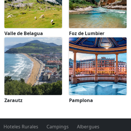
Valle de Belagua
Foz de Lumbier
Zarautz
Pamplona
Hoteles Rurales
Campings
Albergues