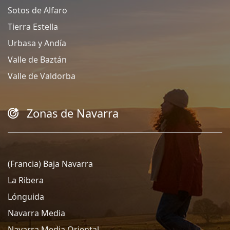
Sotos de Alfaro
Tierra Estella
Urbasa y Andía
Valle de Baztán
Valle de Valdorba
Zonas de Navarra
(Francia) Baja Navarra
La Ribera
Lónguida
Navarra Media
Navarra Media Oriental