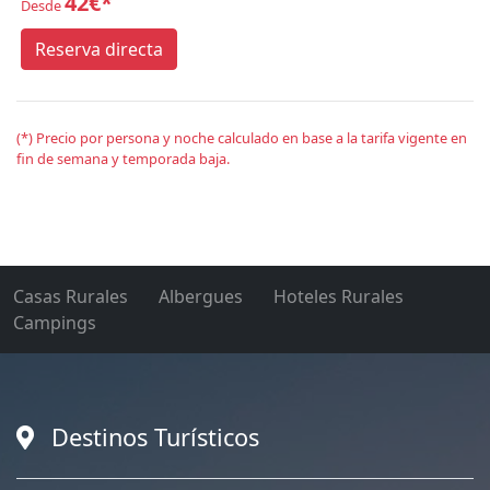
42€*
Desde
Reserva directa
(*) Precio por persona y noche calculado en base a la tarifa vigente en
fin de semana y temporada baja.
Casas Rurales
Albergues
Hoteles Rurales
Campings
Destinos Turísticos