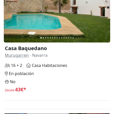
Anterior
Siguie
Casa Baquedano
Murugarren
- Navarra
16 + 2
Casa Habitaciones
En población
No
43€*
Desde