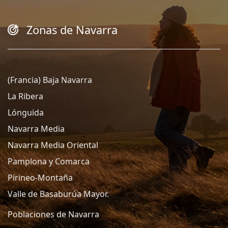
Zonas de Navarra
(Francia) Baja Navarra
La Ribera
Lónguida
Navarra Media
Navarra Media Oriental
Pamplona y Comarca
Pirineo-Montaña
Valle de Basaburúa Mayor.
Poblaciones de Navarra