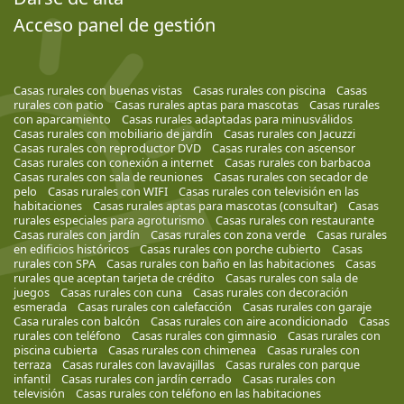
Acceso panel de gestión
Casas rurales con buenas vistas
Casas rurales con piscina
Casas
rurales con patio
Casas rurales aptas para mascotas
Casas rurales
con aparcamiento
Casas rurales adaptadas para minusválidos
Casas rurales con mobiliario de jardín
Casas rurales con Jacuzzi
Casas rurales con reproductor DVD
Casas rurales con ascensor
Casas rurales con conexión a internet
Casas rurales con barbacoa
Casas rurales con sala de reuniones
Casas rurales con secador de
pelo
Casas rurales con WIFI
Casas rurales con televisión en las
habitaciones
Casas rurales aptas para mascotas (consultar)
Casas
rurales especiales para agroturismo
Casas rurales con restaurante
Casas rurales con jardín
Casas rurales con zona verde
Casas rurales
en edificios históricos
Casas rurales con porche cubierto
Casas
rurales con SPA
Casas rurales con baño en las habitaciones
Casas
rurales que aceptan tarjeta de crédito
Casas rurales con sala de
juegos
Casas rurales con cuna
Casas rurales con decoración
esmerada
Casas rurales con calefacción
Casas rurales con garaje
Casa rurales con balcón
Casas rurales con aire acondicionado
Casas
rurales con teléfono
Casas rurales con gimnasio
Casas rurales con
piscina cubierta
Casas rurales con chimenea
Casas rurales con
terraza
Casas rurales con lavavajillas
Casas rurales con parque
infantil
Casas rurales con jardín cerrado
Casas rurales con
televisión
Casas rurales con teléfono en las habitaciones