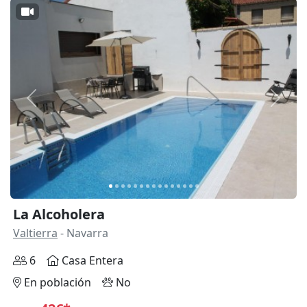
Anterior
Siguie
La Alcoholera
Valtierra
- Navarra
6
Casa Entera
En población
No