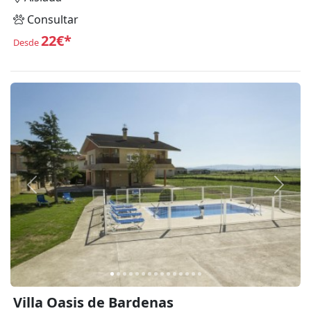
Consultar
22€*
Desde
Anterior
Siguie
Villa Oasis de Bardenas