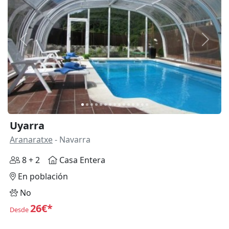
Anterior
Siguie
Uyarra
Aranaratxe
- Navarra
8 + 2
Casa Entera
En población
No
26€*
Desde