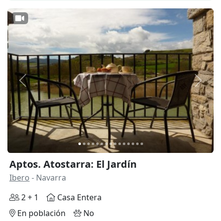
Anterior
Siguie
Aptos. Atostarra: El Jardín
Ibero
- Navarra
2 + 1
Casa Entera
En población
No