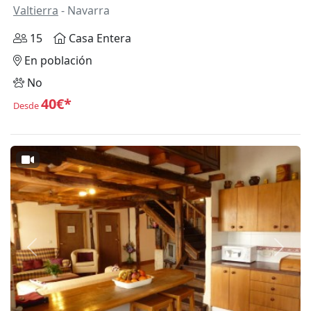
Valtierra
- Navarra
15
Casa Entera
En población
No
40€*
Desde
Anterior
Siguie