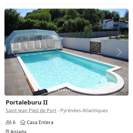
Anterior
Siguie
Portaleburu II
Saint Jean Pied de Port
- Pyrénées-Atlantiques
6
Casa Entera
Aislada