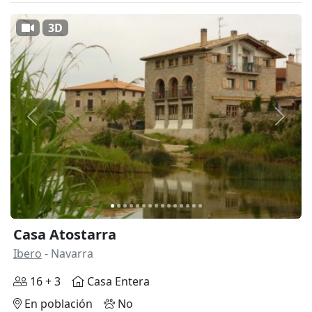
3D
Anterior
Siguie
Casa Atostarra
Ibero
- Navarra
16 + 3
Casa Entera
En población
No