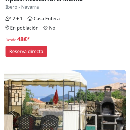
Ibero
- Navarra
2 + 1
Casa Entera
En población
No
48€*
Desde
Reserva directa
Anterior
Siguie