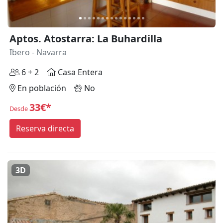
Aptos. Atostarra: La Buhardilla
Ibero
- Navarra
6 + 2
Casa Entera
En población
No
33€*
Desde
Reserva directa
3D