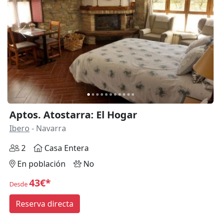
Anterior
Siguie
Aptos. Atostarra: El Hogar
Ibero
- Navarra
2
Casa Entera
En población
No
43€*
Desde
Reserva directa