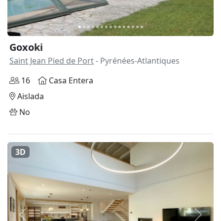
Goxoki
Saint Jean Pied de Port
- Pyrénées-Atlantiques
16
Casa Entera
Aislada
No
3D
Anterior
Siguie