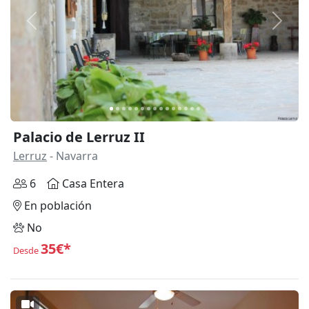
Anterior
Siguie
Palacio de Lerruz II
Lerruz
- Navarra
6
Casa Entera
En población
No
35€*
Desde