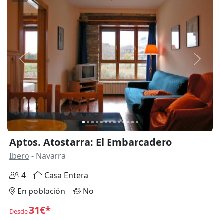
Anterior
Siguie
Aptos. Atostarra: El Embarcadero
Ibero
- Navarra
4
Casa Entera
En población
No
31€*
Desde