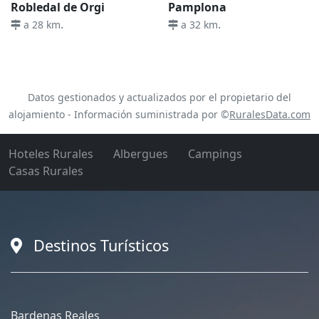
Robledal de Orgi
Pamplona
.
.
a 28 km
a 32 km
Datos gestionados y actualizados por el propietario del
alojamiento - Información suministrada por ©
RuralesData.com
Hoteles Rurales
Albergues
Campings
Casas Rurales
Destinos Turísticos
Bardenas Reales