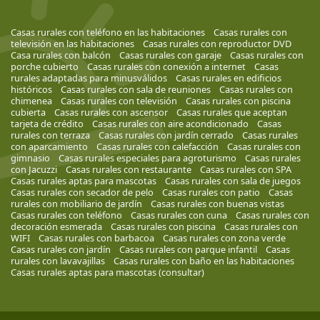
Casas rurales con teléfono en las habitaciones
Casas rurales con
televisión en las habitaciones
Casas rurales con reproductor DVD
Casa rurales con balcón
Casas rurales con garaje
Casas rurales con
porche cubierto
Casas rurales con conexión a internet
Casas
rurales adaptadas para minusválidos
Casas rurales en edificios
históricos
Casas rurales con sala de reuniones
Casas rurales con
chimenea
Casas rurales con televisión
Casas rurales con piscina
cubierta
Casas rurales con ascensor
Casas rurales que aceptan
tarjeta de crédito
Casas rurales con aire acondicionado
Casas
rurales con terraza
Casas rurales con jardín cerrado
Casas rurales
con aparcamiento
Casas rurales con calefacción
Casas rurales con
gimnasio
Casas rurales especiales para agroturismo
Casas rurales
con Jacuzzi
Casas rurales con restaurante
Casas rurales con SPA
Casas rurales aptas para mascotas
Casas rurales con sala de juegos
Casas rurales con secador de pelo
Casas rurales con patio
Casas
rurales con mobiliario de jardín
Casas rurales con buenas vistas
Casas rurales con teléfono
Casas rurales con cuna
Casas rurales con
decoración esmerada
Casas rurales con piscina
Casas rurales con
WIFI
Casas rurales con barbacoa
Casas rurales con zona verde
Casas rurales con jardín
Casas rurales con parque infantil
Casas
rurales con lavavajillas
Casas rurales con baño en las habitaciones
Casas rurales aptas para mascotas (consultar)