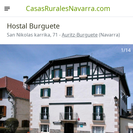
CasasRuralesNavarra.com
Hostal Burguete
San Nikolas karrika, 71 -
Auritz-Burguete
(Navarra)
1
/14
Anterior
Sigu