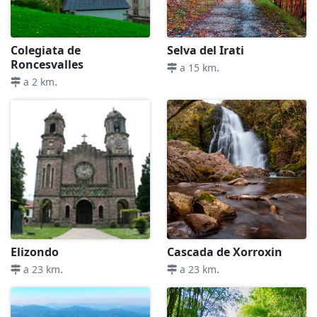
Colegiata de
Selva del Irati
Roncesvalles
.
a 15 km
.
a 2 km
Elizondo
Cascada de Xorroxin
.
.
a 23 km
a 23 km