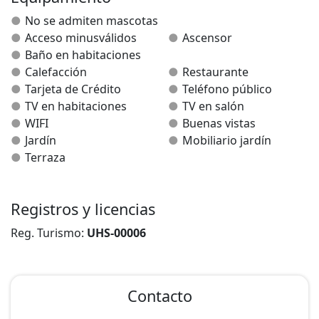
premio Nobel Ernest Hemingway.
No se admiten mascotas
Acceso minusválidos
Ascensor
El Hostal Burguete es paso obligatorio para los
Baño en habitaciones
peregrinos del camino a Santiago de Compostela
Calefacción
Restaurante
donde pueden instalarse y descansar.
Tarjeta de Crédito
Teléfono público
TV en habitaciones
TV en salón
WIFI
Buenas vistas
Jardín
Mobiliario jardín
Terraza
Registros y licencias
Reg. Turismo:
UHS-00006
Contacto