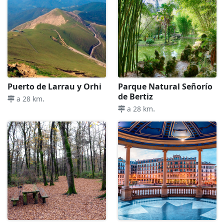
Puerto de Larrau y Orhi
Parque Natural Señorío
de Bertiz
.
a 28 km
.
a 28 km