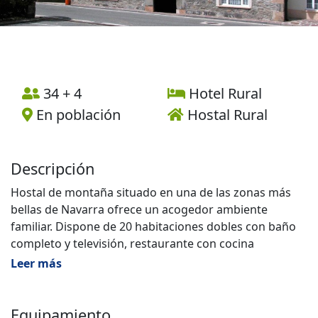
34 + 4
Hotel Rural
En población
Hostal Rural
Descripción
Hostal de montaña situado en una de las zonas más
bellas de Navarra ofrece un acogedor ambiente
familiar. Dispone de 20 habitaciones dobles con baño
completo y televisión, restaurante con cocina
tradicional Navarra y salón de descanso y lectura.
Leer más
El Hostal Burguete con más de 100 años de historia
fue residencia habitual del prestigioso escritor y
Equipamiento