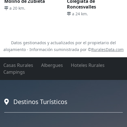
Molino de Zubieta
Colegiata de
Roncesvalles
.
a 20 km
.
a 24 km
Datos gestionados y actualizados por el propietario del
alojamiento - Información suministrada por ©
RuralesData.com
Casas Rurales
Albergues
Hoteles Rurales
Campings
Destinos Turísticos