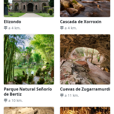
Elizondo
Cascada de Xorroxin
.
.
a 4 km
a 4 km
Parque Natural Señorío
Cuevas de Zugarramurdi
de Bertiz
.
a 11 km
.
a 10 km