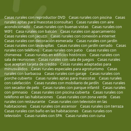
Casas rurales con reproductor DVD
Casas rurales con piscina
Casas
rurales aptas para mascotas (consultar)
Casas rurales con aire
acondicionado
Casas rurales con buenas vistas
Casas rurales con
WIFI
Casa rurales con balcón
Casas rurales con aparcamiento
Casas rurales con Jacuzzi
Casas rurales con conexión a internet
Casas rurales con decoración esmerada
Casas rurales con jardín
Casas rurales con lavavajillas
Casas rurales con jardín cerrado
Casas
rurales con teléfono
Casas rurales con patio
Casas rurales con
chimenea
Casas rurales en edificios históricos
Casas rurales con
sala de reuniones
Casas rurales con sala de juegos
Casas rurales
que aceptan tarjeta de crédito
Casas rurales adaptadas para
minusválidos
Casas rurales especiales para agroturismo
Casas
rurales con barbacoa
Casas rurales con garaje
Casas rurales con
porche cubierto
Casas rurales aptas para mascotas
Casas rurales
con calefacción
Casas rurales con mobiliario de jardín
Casas rurales
con secador de pelo
Casas rurales con parque infantil
Casas rurales
con gimnasio
Casas rurales con piscina cubierta
Casas rurales con
teléfono en las habitaciones
Casas rurales con zona verde
Casas
rurales con restaurante
Casas rurales con televisión en las
habitaciones
Casas rurales con ascensor
Casas rurales con terraza
Casas rurales con baño en las habitaciones
Casas rurales con
televisión
Casas rurales con SPA
Casas rurales con cuna