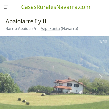
CasasRuralesNavarra.com
Apaiolarre I y II
Barrio Apaioa s/n -
Azpilkueta
(Navarra)
1
/40
Anterior
Sigu