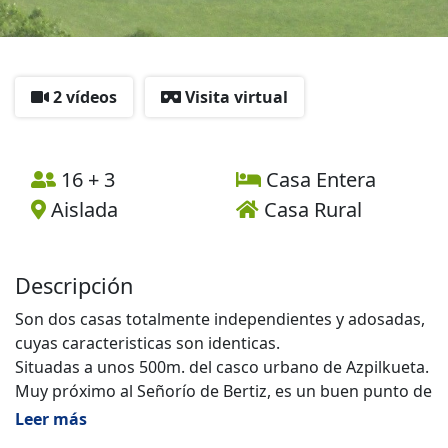
2 vídeos
Visita virtual
16 + 3
Casa Entera
Aislada
Casa Rural
Descripción
Son dos casas totalmente independientes y adosadas,
cuyas caracteristicas son identicas.
Situadas a unos 500m. del casco urbano de Azpilkueta.
Muy próximo al Señorío de Bertiz, es un buen punto de
partida para visitar las cuevas de Zugarramurdi o
Leer más
Urdax o hermosos pueblos como Elizondo, capital del