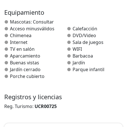
valle.
Equipamiento
Las casas se distribuyen en dos plantas. En la planta
Mascotas: Consultar
baja cuenta con cocina, salón con sala de juegos y un
Acceso minusválidos
Calefacción
amplio comedor, una habitación doble y un baño. En la
Chimenea
DVD/Video
segunda planta, dispone de tres habitaciones dobles y
Internet
Sala de juegos
un baño. Porche cubierto con una mesa y sillas y un
TV en salón
WIFI
amplio jardín con 2 barbacoas y columpios.dsispone
Aparcamiento
Barbacoa
de wiffi gratis
Buenas vistas
Jardín
Jardín cerrado
Parque infantil
Porche cubierto
Registros y licencias
Reg. Turismo:
UCR00725