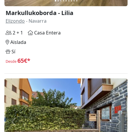
Markullukoborda - Lilia
Elizondo
- Navarra
2 + 1
Casa Entera
Aislada
Sí
65€*
Desde
Anterior
Siguie