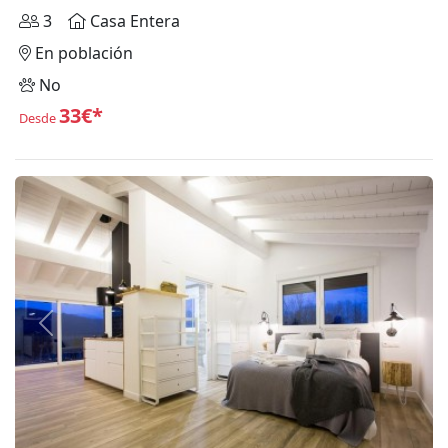
3
Casa Entera
En población
No
33€*
Desde
Anterior
Siguie