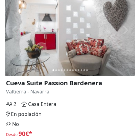
Anterior
Siguie
Cueva Suite Passion Bardenera
Valtierra
- Navarra
2
Casa Entera
En población
No
90€*
Desde