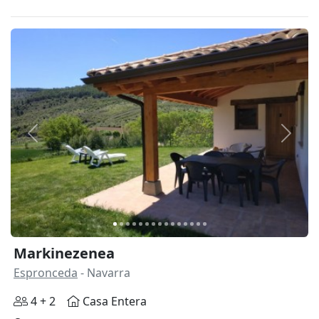
Anterior
Siguie
Markinezenea
Espronceda
- Navarra
4 + 2
Casa Entera