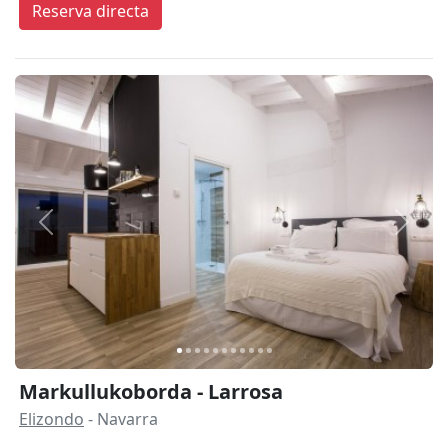
Reserva directa
Anterior
Siguie
Markullukoborda - Larrosa
Elizondo
- Navarra