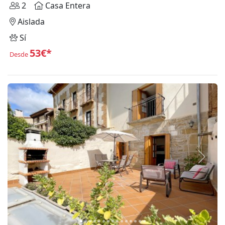
2
Casa Entera
Aislada
Sí
53€*
Desde
Anterior
Siguie