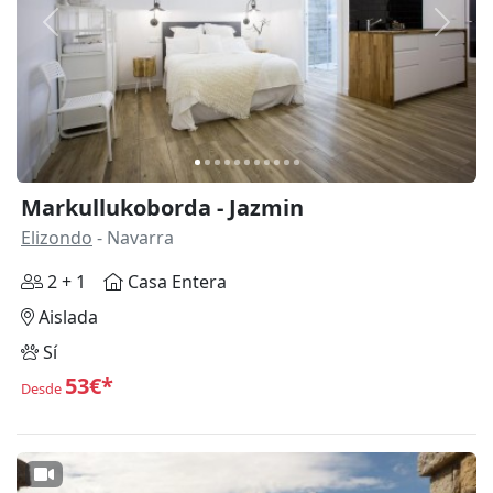
Anterior
Siguie
Markullukoborda - Jazmin
Elizondo
- Navarra
2 + 1
Casa Entera
Aislada
Sí
53€*
Desde