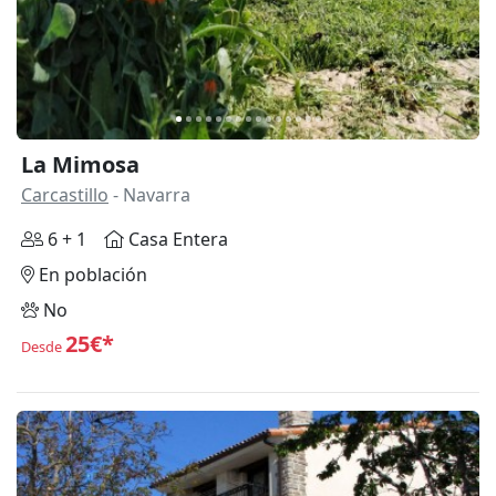
La Mimosa
Carcastillo
- Navarra
6 + 1
Casa Entera
En población
No
25€*
Desde