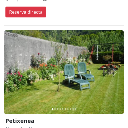
Reserva directa
Anterior
Siguie
Petixenea