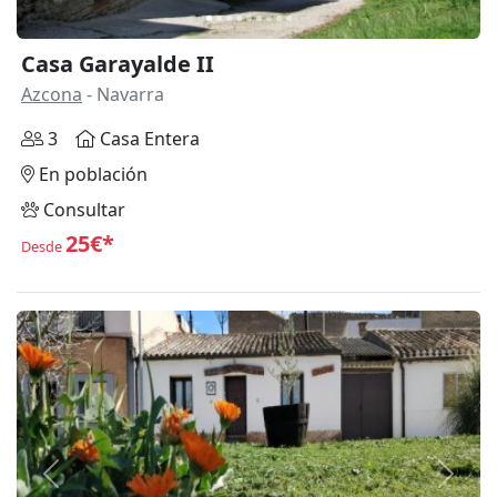
Casa Garayalde II
Azcona
- Navarra
3
Casa Entera
En población
Consultar
25€*
Desde
Anterior
Siguie