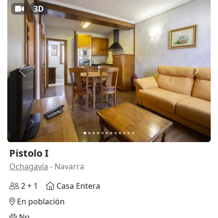
3D
Anterior
Siguie
Pistolo I
Ochagavía
- Navarra
2 + 1
Casa Entera
En población
No