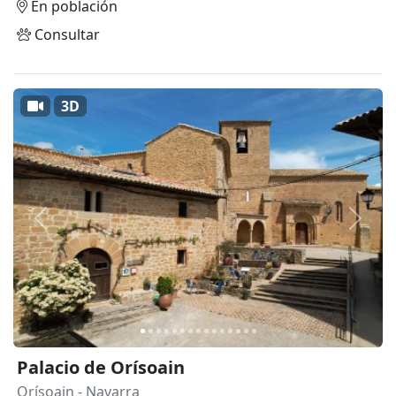
En población
Consultar
3D
Anterior
Siguie
Palacio de Orísoain
Orísoain
- Navarra