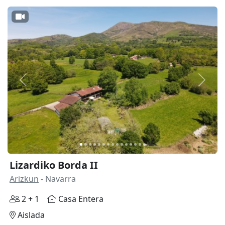
Anterior
Siguie
Lizardiko Borda II
Arizkun
- Navarra
2 + 1
Casa Entera
Aislada