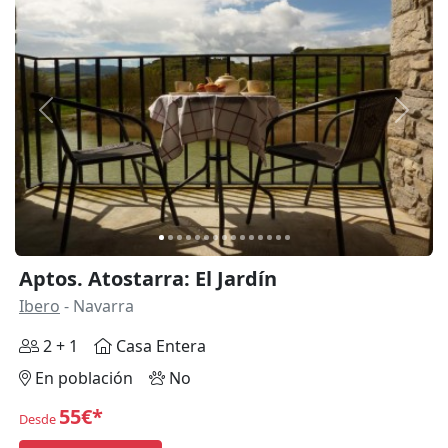
Anterior
Siguie
Aptos. Atostarra: El Jardín
Ibero
- Navarra
2 + 1
Casa Entera
En población
No
55€*
Desde