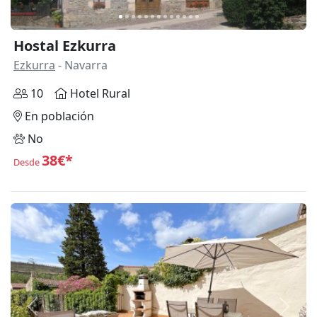
Hostal Ezkurra
Ezkurra
- Navarra
10
Hotel Rural
En población
No
38€*
Desde
Anterior
Siguie