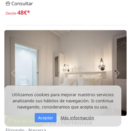
Consultar
48€*
Desde
Anterior
Siguie
Utilizamos cookies para mejorar nuestros servicios
analizando sus hábitos de navegación. Si continua
navegando, consideramos que acepta su uso.
Aceptar
Más información
Ver en mapa
Markullukoborda - Hortentsia
Elizondo
- Navarra