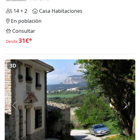
14 + 2
Casa Habitaciones
En población
Consultar
31€*
Desde
3D
Anterior
Siguie