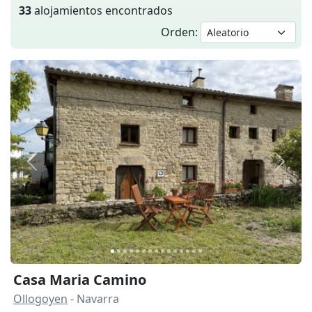
33
alojamientos encontrados
Orden:
Anterior
Siguie
Casa Maria Camino
Ollogoyen
- Navarra