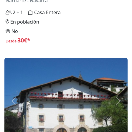
Narbarte
- Navarra
2 + 1
Casa Entera
En población
No
30€*
Desde
Anterior
Siguie