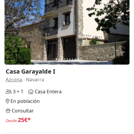
Anterior
Siguie
Casa Garayalde I
Azcona
- Navarra
3 + 1
Casa Entera
En población
Consultar
25€*
Desde