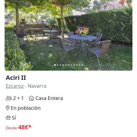
Anterior
Siguie
Aciri II
Ezcaroz
- Navarra
2 + 1
Casa Entera
En población
Sí
48€*
Desde