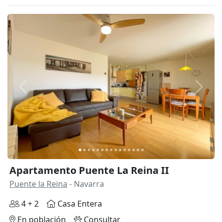
Anterior
Siguie
Apartamento Puente La Reina II
Puente la Reina
- Navarra
4 + 2
Casa Entera
En población
Consultar