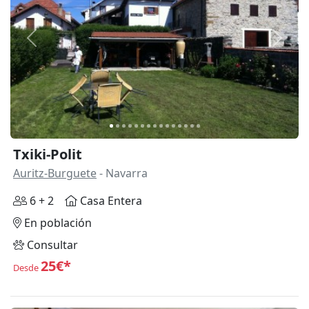
Anterior
Siguie
Txiki-Polit
Auritz-Burguete
- Navarra
6 + 2
Casa Entera
En población
Consultar
25€*
Desde