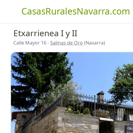
CasasRuralesNavarra.com
Etxarrienea I y II
Calle Mayor 16 -
Salinas de Oro
(Navarra)