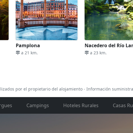
Pamplona
Nacedero del Río La
.
.
a 21 km
a 23 km
lizados por el propietario del alojamiento - Información suministr
rgues
Campings
Hoteles Rurales
Casas Ru