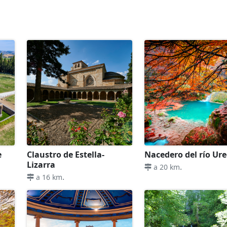
e
Claustro de Estella-
Nacedero del río Ur
Lizarra
.
a 20 km
.
a 16 km