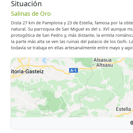
• Mountain bikes
Situación
• Huerta y corral
Salinas de Oro
• Parking privado
Dista 27 km de Pamplona y 23 de Estella, famosa por la obten
Servicios Generales en cada Casa
natural. Su parroquia de San Miguel es del s. XVI aunque mu
• Chimenea
protogótica de San Pedro y, más distante, la ermita románic
la parte más alta se ven las ruinas del palacio de los Goñi. 
• TV y conexión a internet
todavía se trabaja en ellas artesanalmente entre mayo y ago
• Calefacción central
• Lavadora
• Lavavajillas
• Menaje completo de cocina
• Secador de pelo