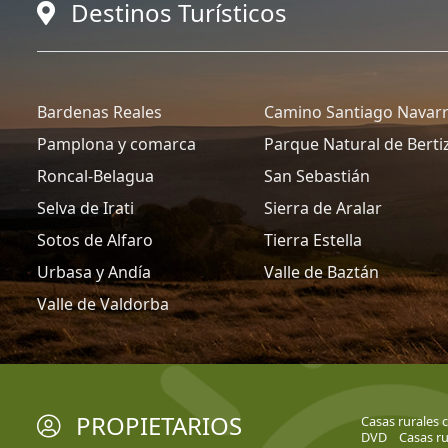
Destinos Turísticos
Bardenas Reales
Camino Santiago Navar
Pamplona y comarca
Parque Natural de Berti
Roncal-Belagua
San Sebastián
Selva de Irati
Sierra de Aralar
Sotos de Alfaro
Tierra Estella
Urbasa y Andía
Valle de Baztán
Valle de Valdorba
PROPIETARIOS
Casas rurales 
DVD
Casas ru