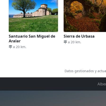
Santuario San Miguel de
Sierra de Urbasa
Aralar
.
a 20 km
.
a 20 km
Datos gestionados y actua
Albe