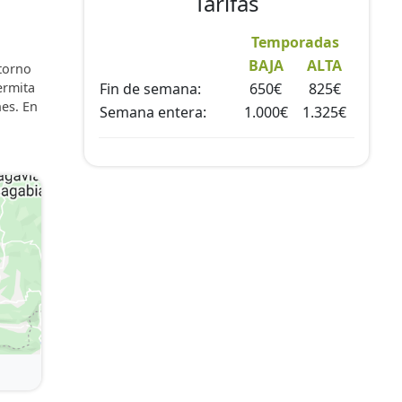
Tarifas
Temporadas
BAJA
ALTA
ntorno
ermita
Fin de semana:
650€
825€
nes. En
Semana entera:
1.000€
1.325€