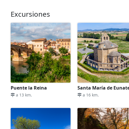
Excursiones
Puente la Reina
Santa María de Eunat
.
.
a 13 km
a 16 km