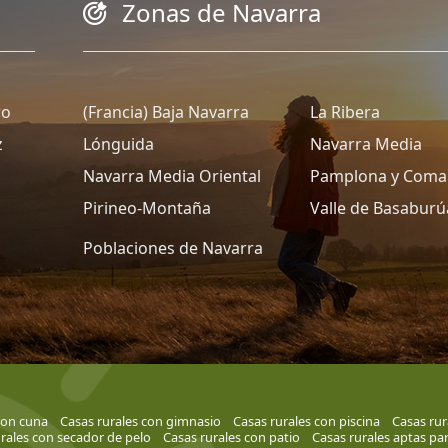
Zonas de Navarra
ro
(Francia) Baja Navarra
La Ribera
z
Lónguida
Navarra Media
Navarra Media Oriental
Pamplona y Coma
Pirineo-Montaña
Valle de Basaburú
Poblaciones de Navarra
con cuna
Casas rurales con gimnasio
Casas rurales con piscina
Casas rur
rales con secador de pelo
Casas rurales con patio
Casas rurales aptas pa