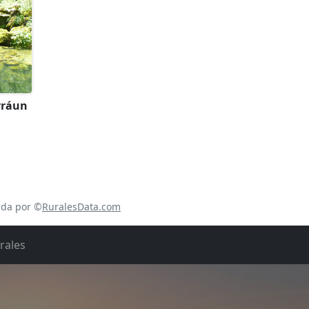
rráun
ada por ©
RuralesData.com
rales