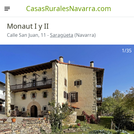
CasasRuralesNavarra.com
Monaut I y II
Calle San Juan, 11 -
Saragüeta
(Navarra)
1
/35
Anterior
Sigu