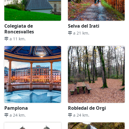
Colegiata de
Selva del Irati
Roncesvalles
.
a 21 km
.
a 11 km
Pamplona
Robledal de Orgi
.
.
a 24 km
a 24 km