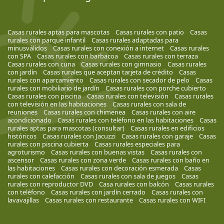
Casas rurales aptas para mascotas
Casas rurales con patio
Casas
rurales con parque infantil
Casas rurales adaptadas para
minusválidos
Casas rurales con conexión a internet
Casas rurales
con SPA
Casas rurales con barbacoa
Casas rurales con terraza
Casas rurales con cuna
Casas rurales con gimnasio
Casas rurales
con jardín
Casas rurales que aceptan tarjeta de crédito
Casas
rurales con aparcamiento
Casas rurales con secador de pelo
Casas
rurales con mobiliario de jardín
Casas rurales con porche cubierto
Casas rurales con piscina
Casas rurales con televisión
Casas rurales
con televisión en las habitaciones
Casas rurales con sala de
reuniones
Casas rurales con chimenea
Casas rurales con aire
acondicionado
Casas rurales con teléfono en las habitaciones
Casas
rurales aptas para mascotas (consultar)
Casas rurales en edificios
históricos
Casas rurales con Jacuzzi
Casas rurales con garaje
Casas
rurales con piscina cubierta
Casas rurales especiales para
agroturismo
Casas rurales con buenas vistas
Casas rurales con
ascensor
Casas rurales con zona verde
Casas rurales con baño en
las habitaciones
Casas rurales con decoración esmerada
Casas
rurales con calefacción
Casas rurales con sala de juegos
Casas
rurales con reproductor DVD
Casa rurales con balcón
Casas rurales
con teléfono
Casas rurales con jardín cerrado
Casas rurales con
lavavajillas
Casas rurales con restaurante
Casas rurales con WIFI