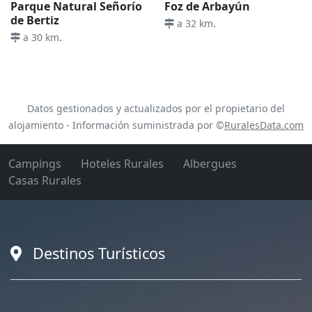
Parque Natural Señorío
Foz de Arbayún
de Bertiz
.
a 32 km
.
a 30 km
Datos gestionados y actualizados por el propietario del
alojamiento - Información suministrada por ©
RuralesData.com
Campings
Hoteles Rurales
Albergues
Casas Rurales
Destinos Turísticos