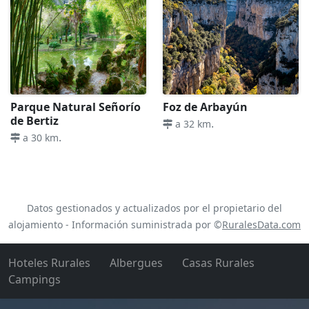
Parque Natural Señorío
Foz de Arbayún
de Bertiz
.
a 32 km
.
a 30 km
Datos gestionados y actualizados por el propietario del
alojamiento - Información suministrada por ©
RuralesData.com
Hoteles Rurales
Albergues
Casas Rurales
Campings