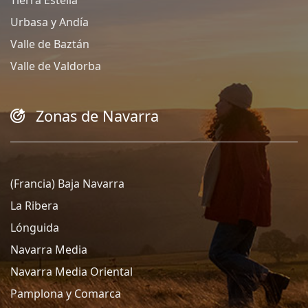
Urbasa y Andía
Valle de Baztán
Valle de Valdorba
Zonas de Navarra
(Francia) Baja Navarra
La Ribera
Lónguida
Navarra Media
Navarra Media Oriental
Pamplona y Comarca