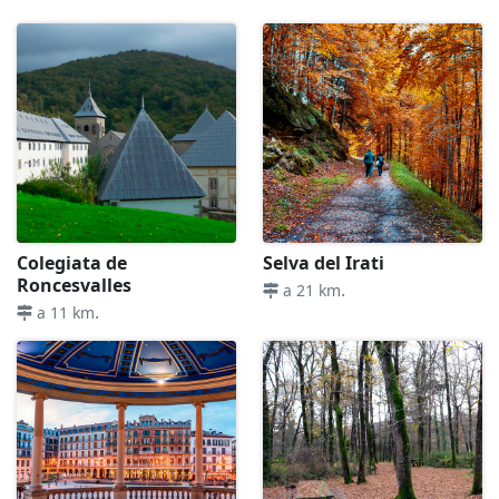
Colegiata de
Selva del Irati
Roncesvalles
.
a 21 km
.
a 11 km