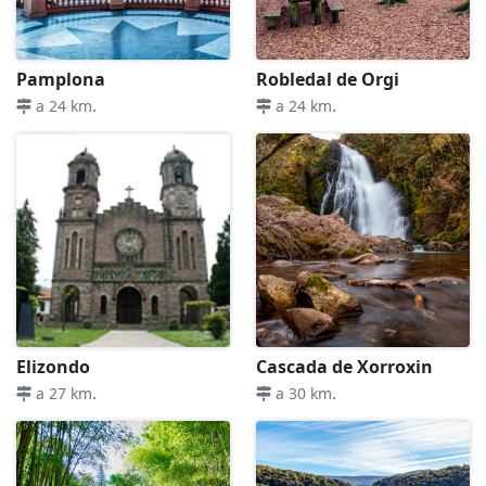
Pamplona
Robledal de Orgi
.
.
a 24 km
a 24 km
Elizondo
Cascada de Xorroxin
.
.
a 27 km
a 30 km