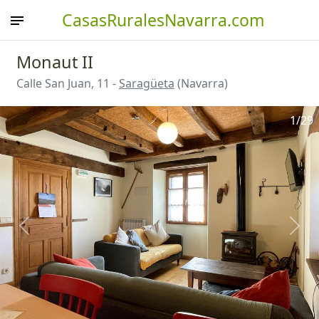
CasasRuralesNavarra.com
Monaut II
Calle San Juan, 11 -
Saragüeta
(Navarra)
1
/29
Anterior
Sigu