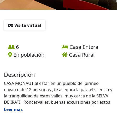
Visita virtual
6
Casa Entera
En población
Casa Rural
Descripción
CASA MONAUT al estar en un pueblo del pirineo
navarro de 12 personas , te asegura la paz ,el silencio y
la tranquilidad de estos valles. muy cerca de la SELVA
DE IRATI , Roncesvalles, buenas excursiones por estos
montes http://pirineodenavarra.blogspot.com, es un
Leer más
blog de la zona , interesante para clientes.