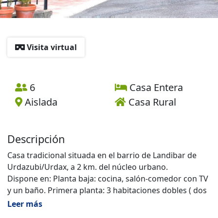
Visita virtual
6
Casa Entera
Aislada
Casa Rural
Descripción
Casa tradicional situada en el barrio de Landibar de
Urdazubi/Urdax, a 2 km. del núcleo urbano.
Dispone en: Planta baja: cocina, salón-comedor con TV
y un baño. Primera planta: 3 habitaciones dobles ( dos
de dos camas, una de matrimonio) y un baño. Porche
Leer más
cubierto con mobiliario de jardín y barbacoa.