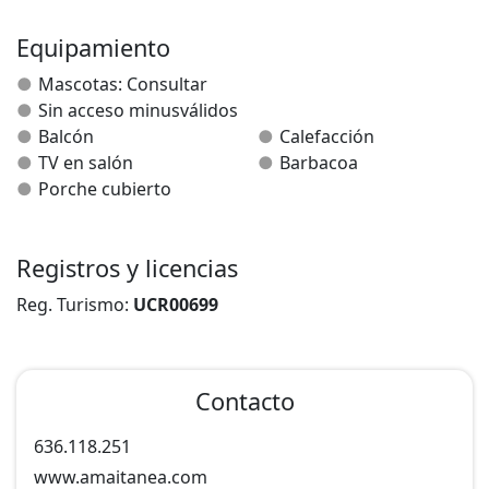
Euskaraz hitz egiten da. On parle français.
Equipamiento
Mascotas: Consultar
Sin acceso minusválidos
Balcón
Calefacción
TV en salón
Barbacoa
Porche cubierto
Registros y licencias
Reg. Turismo:
UCR00699
Contacto
636.118.251
www.amaitanea.com