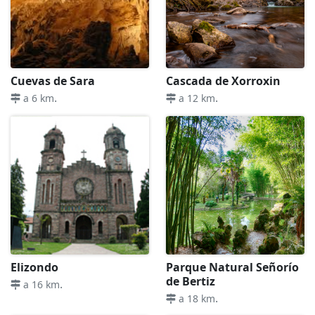
Cuevas de Sara
Cascada de Xorroxin
.
.
a 6 km
a 12 km
Elizondo
Parque Natural Señorío
de Bertiz
.
a 16 km
.
a 18 km