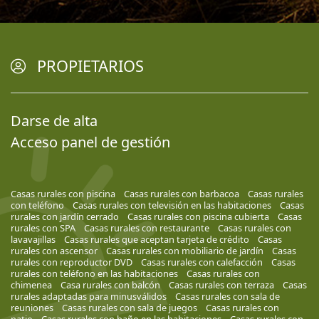
PROPIETARIOS
Darse de alta
Acceso panel de gestión
Casas rurales con piscina
Casas rurales con barbacoa
Casas rurales
con teléfono
Casas rurales con televisión en las habitaciones
Casas
rurales con jardín cerrado
Casas rurales con piscina cubierta
Casas
rurales con SPA
Casas rurales con restaurante
Casas rurales con
lavavajillas
Casas rurales que aceptan tarjeta de crédito
Casas
rurales con ascensor
Casas rurales con mobiliario de jardín
Casas
rurales con reproductor DVD
Casas rurales con calefacción
Casas
rurales con teléfono en las habitaciones
Casas rurales con
chimenea
Casa rurales con balcón
Casas rurales con terraza
Casas
rurales adaptadas para minusválidos
Casas rurales con sala de
reuniones
Casas rurales con sala de juegos
Casas rurales con
patio
Casas rurales con baño en las habitaciones
Casas rurales con