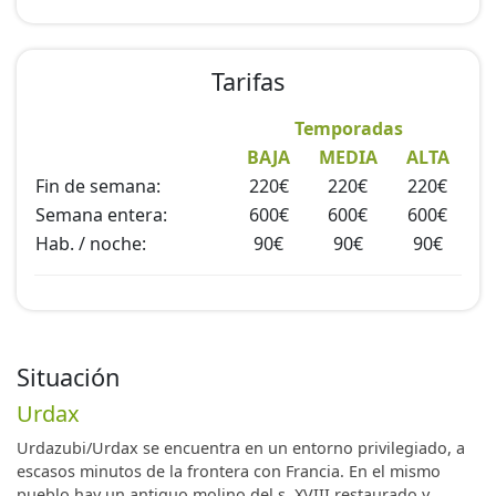
Tarifas
Temporadas
BAJA
MEDIA
ALTA
Fin de semana:
220€
220€
220€
Semana entera:
600€
600€
600€
Hab. / noche:
90€
90€
90€
Situación
Urdax
Urdazubi/Urdax se encuentra en un entorno privilegiado, a
escasos minutos de la frontera con Francia. En el mismo
pueblo hay un antiguo molino del s. XVIII restaurado y