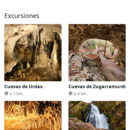
Excursiones
Cuevas de Urdax
Cuevas de Zugarramurdi
.
.
a 1 km
a 4 km