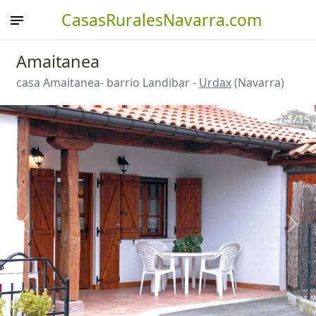
CasasRuralesNavarra.com
Amaitanea
casa Amaitanea- barrio Landibar -
Urdax
(Navarra)
1
/15
Anterior
Sigu