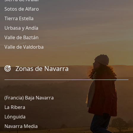
Sotos de Alfaro
Tierra Estella
Urbasa y Andía
Valle de Baztán
Valle de Valdorba
Zonas de Navarra
(Francia) Baja Navarra
La Ribera
Lónguida
Navarra Media