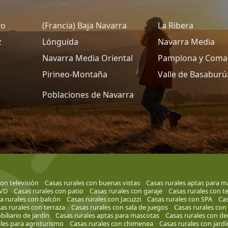
ro
(Francia) Baja Navarra
La Ribera
z
Lónguida
Navarra Media
Navarra Media Oriental
Pamplona y Coma
Pirineo-Montaña
Valle de Basaburú
Poblaciones de Navarra
on televisión
Casas rurales con buenas vistas
Casas rurales aptas para m
DVD
Casas rurales con patio
Casas rurales con garaje
Casas rurales con te
a rurales con balcón
Casas rurales con Jacuzzi
Casas rurales con SPA
Cas
as rurales con terraza
Casas rurales con sala de juegos
Casas rurales co
iliario de jardín
Casas rurales aptas para mascotas
Casas rurales con d
ales para agroturismo
Casas rurales con chimenea
Casas rurales con jard