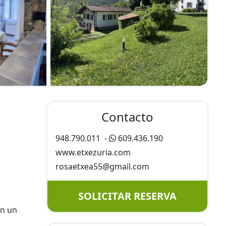
Contacto
948.790.011
-
609.436.190
www.etxezuria.com
rosaetxea55@
gmail.com
SOLICITAR RESERVA
on un