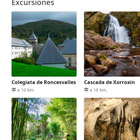
Excursiones
Colegiata de Roncesvalles
Cascada de Xorroxin
.
.
a 10 km
a 16 km