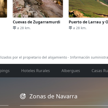
Cuevas de Zugarramurdi
Puerto de Larrau y 
.
.
a 28 km
a 28 km
lizados por el propietario del alojamiento - Información suministr
pings
Hoteles Rurales
Albergues
Casas Ru
Zonas de Navarra