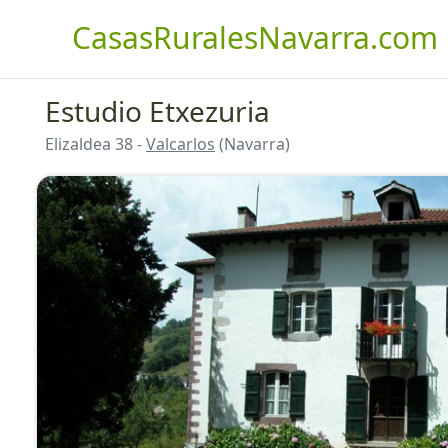
CasasRuralesNavarra.com
Estudio Etxezuria
Elizaldea 38 -
Valcarlos
(Navarra)