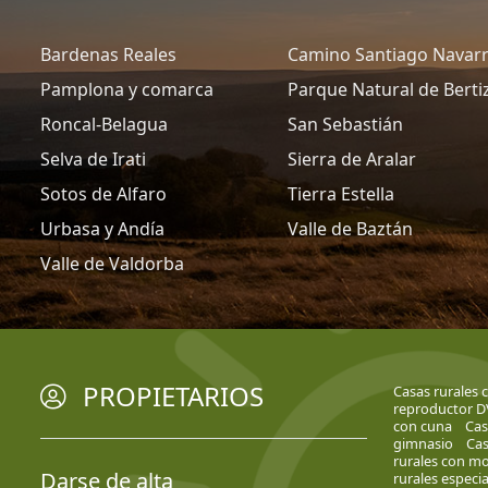
Bardenas Reales
Camino Santiago Navar
Pamplona y comarca
Parque Natural de Berti
Roncal-Belagua
San Sebastián
Selva de Irati
Sierra de Aralar
Sotos de Alfaro
Tierra Estella
Urbasa y Andía
Valle de Baztán
Valle de Valdorba
PROPIETARIOS
Casas rurales c
reproductor 
con cuna
Cas
gimnasio
Cas
rurales con mob
Darse de alta
rurales especi