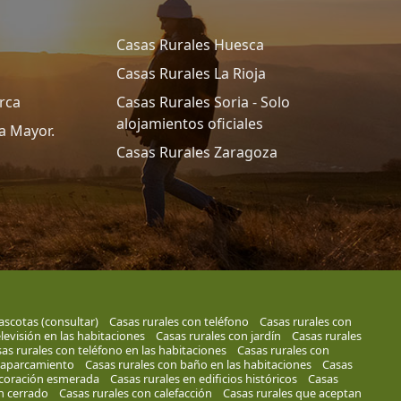
Casas Rurales Huesca
Casas Rurales La Rioja
rca
Casas Rurales Soria - Solo
alojamientos oficiales
a Mayor.
Casas Rurales Zaragoza
ascotas (consultar)
Casas rurales con teléfono
Casas rurales con
levisión en las habitaciones
Casas rurales con jardín
Casas rurales
as rurales con teléfono en las habitaciones
Casas rurales con
n aparcamiento
Casas rurales con baño en las habitaciones
Casas
ecoración esmerada
Casas rurales en edificios históricos
Casas
ín cerrado
Casas rurales con calefacción
Casas rurales que aceptan