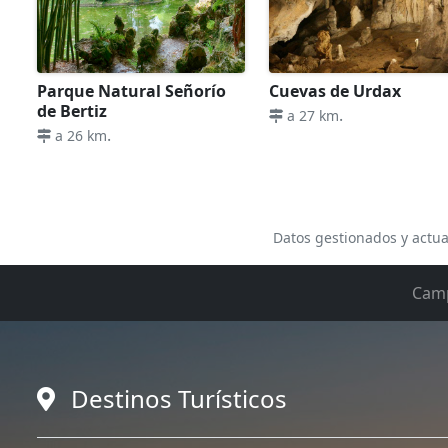
Parque Natural Señorío
Cuevas de Urdax
de Bertiz
.
a 27 km
.
a 26 km
Datos gestionados y actua
Cam
Destinos Turísticos