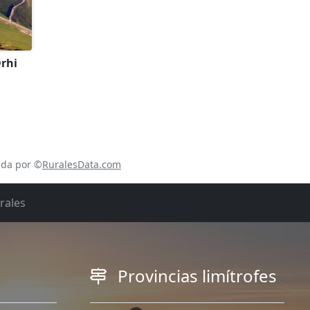
Orhi
ada por ©
RuralesData.com
rales
Provincias limítrofes