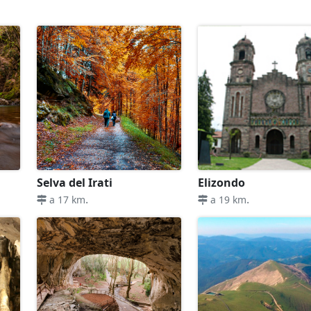
Selva del Irati
Elizondo
.
.
a 17 km
a 19 km