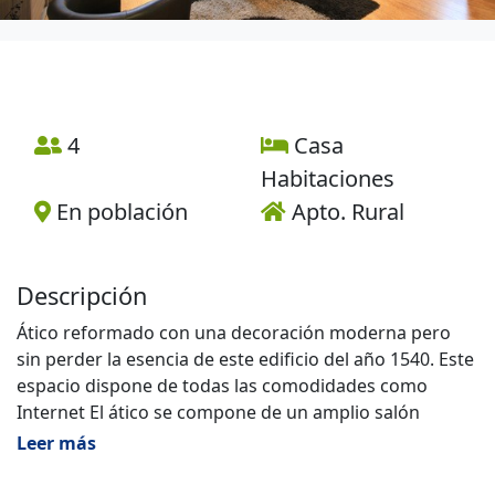
4
Casa
Habitaciones
En población
Apto. Rural
Descripción
Ático reformado con una decoración moderna pero
sin perder la esencia de este edificio del año 1540. Este
espacio dispone de todas las comodidades como
Internet El ático se compone de un amplio salón
comedor, dos habitaciones dobles, un baño y cocina,
Leer más
todos ellos reinados por las vigas originales del propio
edificio. Solo para Adultos