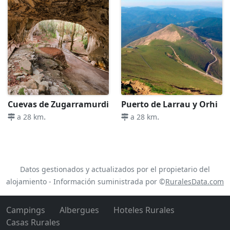
Cuevas de Zugarramurdi
Puerto de Larrau y Orhi
.
.
a 28 km
a 28 km
Datos gestionados y actualizados por el propietario del
alojamiento - Información suministrada por ©
RuralesData.com
Campings
Albergues
Hoteles Rurales
Casas Rurales