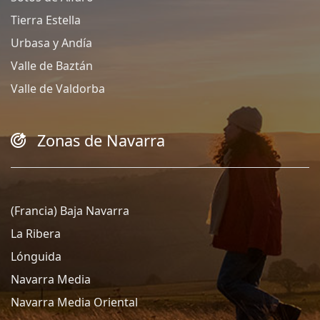
Tierra Estella
Urbasa y Andía
Valle de Baztán
Valle de Valdorba
Zonas de Navarra
(Francia) Baja Navarra
La Ribera
Lónguida
Navarra Media
Navarra Media Oriental