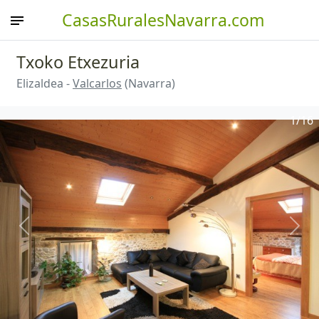
CasasRuralesNavarra.com
Txoko Etxezuria
Elizaldea -
Valcarlos
(Navarra)
1
/16
Anterior
Sigu