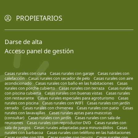
PROPIETARIOS
Darse de alta
Acceso panel de gestión
Casas rurales con cuna
Casas rurales con garaje
Casas rurales con
calefacción
Casas rurales con secador de pelo
Casas rurales con aire
acondicionado
Casas rurales con baño en las habitaciones
Casas
rurales con porche cubierto
Casas rurales con terraza
Casas rurales
con piscina cubierta
Casas rurales con buenas vistas
Casas rurales
con restaurante
Casas rurales especiales para agroturismo
Casas
rurales con piscina
Casas rurales con WIFI
Casas rurales con jardín
cerrado
Casas rurales con chimenea
Casas rurales con patio
Casas
rurales con lavavajillas
Casas rurales aptas para mascotas
(consultar)
Casas rurales con jardín
Casas rurales con sala de
reuniones
Casas rurales con reproductor DVD
Casas rurales con
sala de juegos
Casas rurales adaptadas para minusválidos
Casas
rurales con barbacoa
Casas rurales con teléfono en las habitaciones
Casas rurales con SPA
Casas rurales con Jacuzzi
Casas rurales con