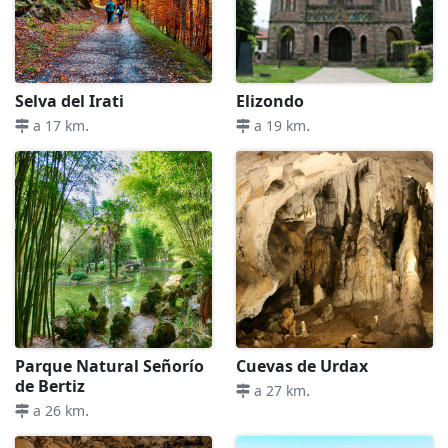
Selva del Irati
Elizondo
.
.
a 17 km
a 19 km
Parque Natural Señorío
Cuevas de Urdax
de Bertiz
.
a 27 km
.
a 26 km