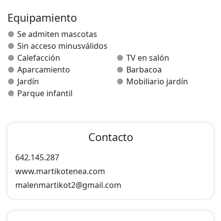
El caserío cuenta con dos casas, y cada casa con dos
Equipamiento
plantas:
Se admiten mascotas
La primera planta consta de dos habitaciones dobles,
Sin acceso minusválidos
un baño y cocina-comedor.
Calefacción
TV en salón
La segunda planta consta de sala de estar
Aparcamiento
Barbacoa
abuhardillada con TV. Terraza. Jardín con mobiliario,
Jardín
Mobiliario jardín
barbacoa y columpios.
Parque infantil
Existe la posibilidad de instalar una cama supletoria.
Contacto
642.145.287
www.martikotenea.com
malenmartikot2@
gmail.com