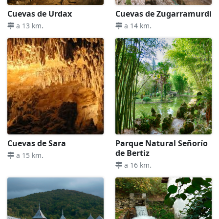
Cuevas de Urdax
Cuevas de Zugarramurdi
.
.
a 13 km
a 14 km
Cuevas de Sara
Parque Natural Señorío
de Bertiz
.
a 15 km
.
a 16 km