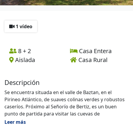
1 vídeo
8 + 2
Casa Entera
Aislada
Casa Rural
Descripción
Se encuentra situada en el valle de Baztan, en el
Pirineo Atlántico, de suaves colinas verdes y robustos
caseríos. Próximo al Señorío de Bertiz, es un buen
punto de partida para visitar las cuevas de
Zugarramurdi o Urdax o hermosos pueblos como
Leer más
Elizondo, capital del valle.