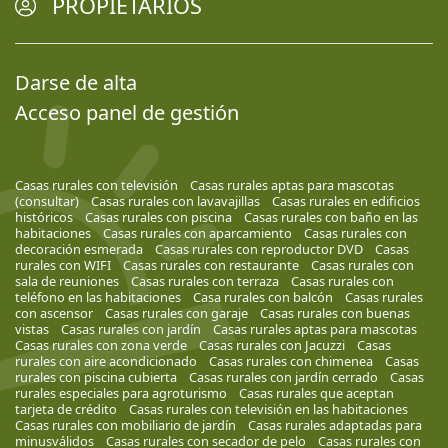
PROPIETARIOS
Darse de alta
Acceso panel de gestión
Casas rurales con televisión
Casas rurales aptas para mascotas
(consultar)
Casas rurales con lavavajillas
Casas rurales en edificios
históricos
Casas rurales con piscina
Casas rurales con baño en las
habitaciones
Casas rurales con aparcamiento
Casas rurales con
decoración esmerada
Casas rurales con reproductor DVD
Casas
rurales con WIFI
Casas rurales con restaurante
Casas rurales con
sala de reuniones
Casas rurales con terraza
Casas rurales con
teléfono en las habitaciones
Casa rurales con balcón
Casas rurales
con ascensor
Casas rurales con garaje
Casas rurales con buenas
vistas
Casas rurales con jardín
Casas rurales aptas para mascotas
Casas rurales con zona verde
Casas rurales con Jacuzzi
Casas
rurales con aire acondicionado
Casas rurales con chimenea
Casas
rurales con piscina cubierta
Casas rurales con jardín cerrado
Casas
rurales especiales para agroturismo
Casas rurales que aceptan
tarjeta de crédito
Casas rurales con televisión en las habitaciones
Casas rurales con mobiliario de jardín
Casas rurales adaptadas para
minusválidos
Casas rurales con secador de pelo
Casas rurales con