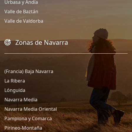
Urbasa y Andía
Valle de Baztán
Valle de Valdorba
Zonas de Navarra
(Francia) Baja Navarra
La Ribera
Lónguida
Navarra Media
Navarra Media Oriental
Pamplona y Comarca
Pirineo-Montaña