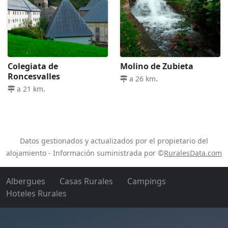
Colegiata de
Molino de Zubieta
Roncesvalles
.
a 26 km
.
a 21 km
Datos gestionados y actualizados por el propietario del
alojamiento - Información suministrada por ©
RuralesData.com
Albergues
Casas Rurales
Campings
Hoteles Rurales