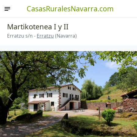
CasasRuralesNavarra.com
Martikotenea I y II
Erratzu s/n -
Erratzu
(Navarra)
1
/19
Anterior
Sigu