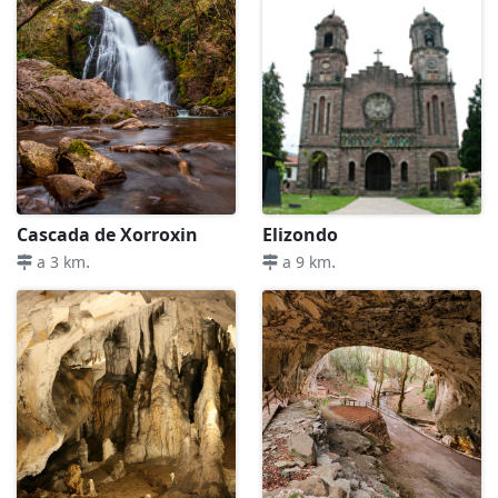
Cascada de Xorroxin
Elizondo
.
.
a 3 km
a 9 km