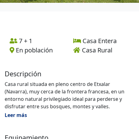
7 + 1
Casa Entera
En población
Casa Rural
Descripción
Casa rural situada en pleno centro de Etxalar
(Navarra), muy cerca de la frontera francesa, en un
entorno natural privilegiado ideal para perderse y
disfrutar entre sus bosques, montes y valles.
Leer más
El pueblo de Etxalar, con una superficie de 47,5 km,
está ubicado al norte de la Comunidad Foral de
Navarra, limitando al norte con Vera de Bidasoa y
Equipamiento