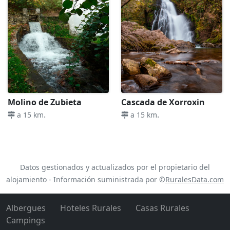
Molino de Zubieta
Cascada de Xorroxin
.
.
a 15 km
a 15 km
Datos gestionados y actualizados por el propietario del
alojamiento - Información suministrada por ©
RuralesData.com
Albergues
Hoteles Rurales
Casas Rurales
Campings