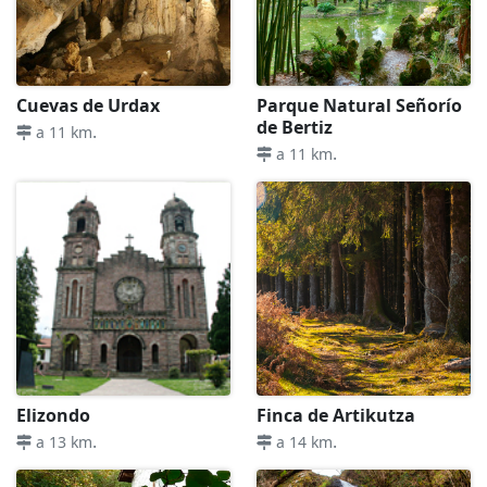
Cuevas de Urdax
Parque Natural Señorío
de Bertiz
.
a 11 km
.
a 11 km
Elizondo
Finca de Artikutza
.
.
a 13 km
a 14 km