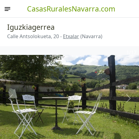
CasasRuralesNavarra.com
Iguzkiagerrea
Calle Antsolokueta, 20 -
Etxalar
(Navarra)
1
/17
Anterior
Sigu