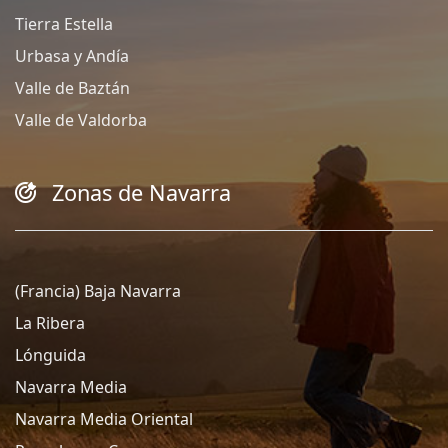
Tierra Estella
Urbasa y Andía
Valle de Baztán
Valle de Valdorba
Zonas de Navarra
(Francia) Baja Navarra
La Ribera
Lónguida
Navarra Media
Navarra Media Oriental