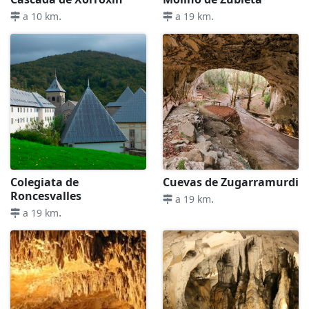
.
.
a 10 km
a 19 km
Colegiata de
Cuevas de Zugarramurdi
Roncesvalles
.
a 19 km
.
a 19 km