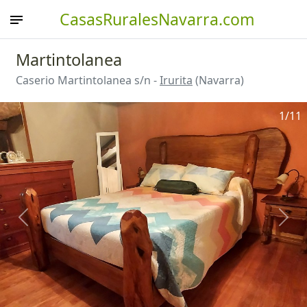
CasasRuralesNavarra.com
Martintolanea
Caserio Martintolanea s/n -
Irurita
(Navarra)
1
/11
Anterior
Sigu