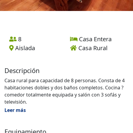
8
Casa Entera
Aislada
Casa Rural
Descripción
Casa rural para capacidad de 8 personas. Consta de 4
habitaciones dobles y dos baños completos. Cocina ?
comedor totalmente equipada y salón con 3 sofás y
televisión.
En el sótano de la casa se encuentra una sala de
Leer más
juegos con billar, futbolín y dardos, así como una
pequeña zona de estar con sofá y televisión, nevera y
barra. En el exterior de la casa pero adyacente se
Equipamiento