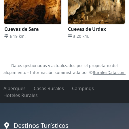
Cuevas de Sara
Cuevas de Urdax
.
.
a 19 km
a 20 km
Datos gestionados y actualizados por el propietario del
alojamiento - Información suministrada por ©
RuralesData.com
Albergues
Casas Rurales
Campings
Hoteles Rurales
Destinos Turísticos