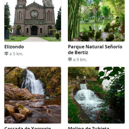
Elizondo
Parque Natural Señorío
de Bertiz
.
a 5 km
.
a 9 km
Cascada de Xorroxin
Molino de Zubieta