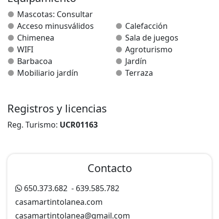
encuentra el txoko, equipado con parrilla y mesa,
Mascotas: Consultar
vajilla completa y lavavajillas.
Acceso minusválidos
Calefacción
En el exterior de la casa se encuentra también una
Chimenea
Sala de juegos
mesa.
WIFI
Agroturismo
Barbacoa
Jardín
Mobiliario jardín
Terraza
Registros y licencias
Reg. Turismo:
UCR01163
Contacto
650.373.682
-
639.585.782
casamartintolanea.com
casamartintolanea@
gmail.com