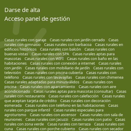
Darse de alta
Acceso panel de gestión
Casas rurales con garaje
Casas rurales con jardín cerrado
Casas
rurales con gimnasio
Casas rurales con barbacoa
Casas rurales en
edificios históricos
Casa rurales con balcón
Casas rurales con
buenas vistas
Casas rurales con SPA
Casas rurales aptas para
mascotas
Casas rurales con WIFI
Casas rurales con baño en las
habitaciones
Casas rurales con conexión a internet
Casas rurales
con jardín
Casas rurales con mobiliario de jardín
Casas rurales con
televisión
Casas rurales con piscina cubierta
Casas rurales con
teléfono
Casas rurales con lavavajillas
Casas rurales con chimenea
Casas rurales adaptadas para minusválidos
Casas rurales con
piscina
Casas rurales con aparcamiento
Casas rurales con aire
acondicionado
Casas rurales aptas para mascotas (consultar)
Casas
rurales con restaurante
Casas rurales con calefacción
Casas rurales
que aceptan tarjeta de crédito
Casas rurales con decoración
esmerada
Casas rurales con teléfono en las habitaciones
Casas
rurales con parque infantil
Casas rurales especiales para
agroturismo
Casas rurales con ascensor
Casas rurales con sala de
reuniones
Casas rurales con Jacuzzi
Casas rurales con patio
Casas
rurales con zona verde
Casas rurales con terraza
Casas rurales con
cuna
Casas rurales con porche cubierto
Casas rurales con secador