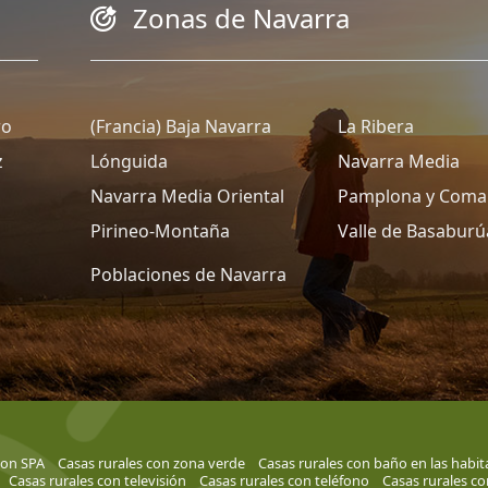
Zonas de Navarra
ro
(Francia) Baja Navarra
La Ribera
z
Lónguida
Navarra Media
Navarra Media Oriental
Pamplona y Coma
Pirineo-Montaña
Valle de Basaburú
Poblaciones de Navarra
con SPA
Casas rurales con zona verde
Casas rurales con baño en las habit
Casas rurales con televisión
Casas rurales con teléfono
Casas rurales co