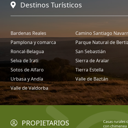
Destinos Turísticos
Bardenas Reales
Camino Santiago Navar
Pamplona y comarca
Parque Natural de Berti
Roncal-Belagua
San Sebastián
Selva de Irati
Sierra de Aralar
Sotos de Alfaro
Tierra Estella
Urbasa y Andía
Valle de Baztán
Valle de Valdorba
PROPIETARIOS
Casas rurales 
con chimenea