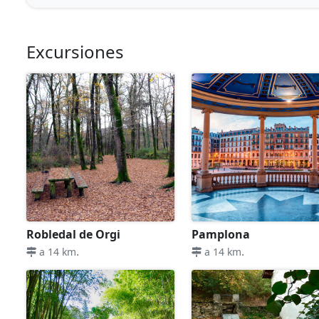
Excursiones
Robledal de Orgi
Pamplona
.
.
a 14 km
a 14 km