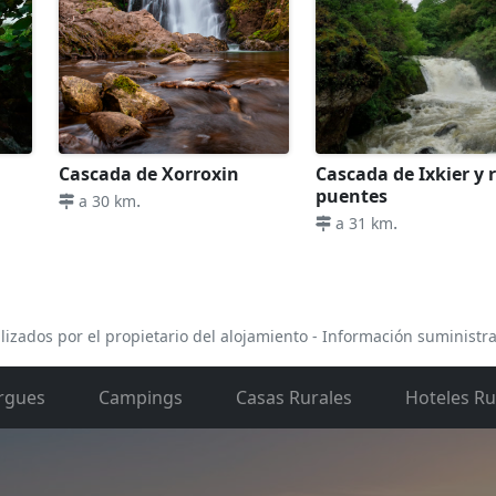
Cascada de Xorroxin
Cascada de Ixkier y 
puentes
.
a 30 km
.
a 31 km
lizados por el propietario del alojamiento - Información suministr
rgues
Campings
Casas Rurales
Hoteles Ru