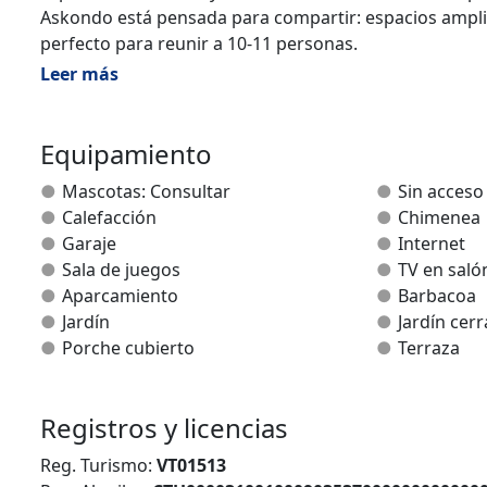
Askondo está pensada para compartir: espacios amplio
perfecto para reunir a 10-11 personas.
Leer más
. ocio interior + exterior
. cercanía a ciudad
. casa completa
Equipamiento
. comodidad
Mascotas: Consultar
Sin acceso
Calefacción
Chimenea
. pingpong
Garaje
Internet
. futbolín, diana
Sala de juegos
TV en saló
. jardín cerrado
Aparcamiento
Barbacoa
. barbacoa
Jardín
Jardín cer
Porche cubierto
Terraza
Ahora solo falta que vengas a vivirlo.!
Consultar disponibilidad
Reservar tu fecha. (Contacto inmediato por WhatsApp
Registros y licencias
Reg. Turismo:
VT01513