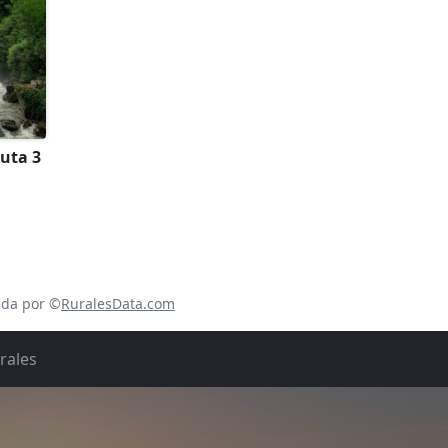
ruta 3
ada por ©
RuralesData.com
rales