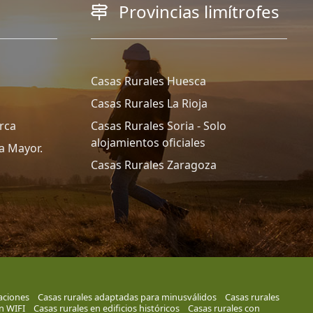
Provincias limítrofes
Casas Rurales Huesca
Casas Rurales La Rioja
rca
Casas Rurales Soria - Solo
alojamientos oficiales
a Mayor.
Casas Rurales Zaragoza
aciones
Casas rurales adaptadas para minusválidos
Casas rurales
n WIFI
Casas rurales en edificios históricos
Casas rurales con