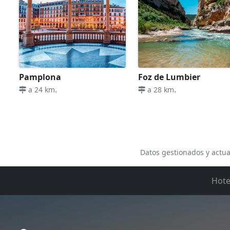
Pamplona
Foz de Lumbier
.
.
a 24 km
a 28 km
Datos gestionados y actua
Hote