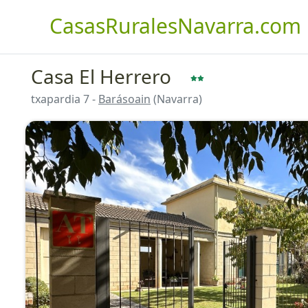
CasasRuralesNavarra.com
Casa El Herrero
txapardia 7 -
Barásoain
(Navarra)