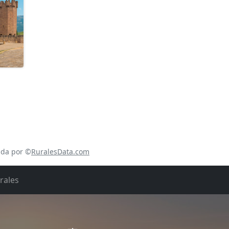
ada por ©
RuralesData.com
rales