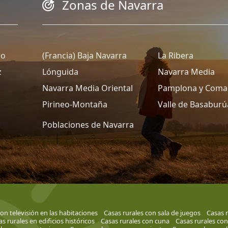
Zonas de Navarra
ro
(Francia) Baja Navarra
La Ribera
z
Lónguida
Navarra Media
Navarra Media Oriental
Pamplona y Coma
Pirineo-Montaña
Valle de Basaburú
Poblaciones de Navarra
on televisión en las habitaciones
Casas rurales con sala de juegos
Casas r
s rurales en edificios históricos
Casas rurales con cuna
Casas rurales con