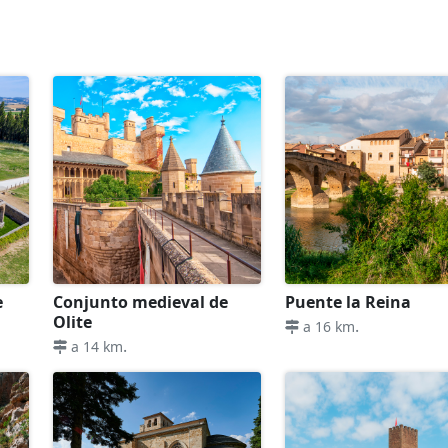
e
Conjunto medieval de
Puente la Reina
Olite
.
a 16 km
.
a 14 km