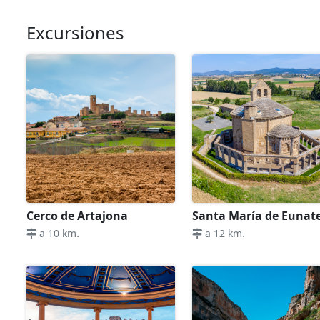
Excursiones
Cerco de Artajona
Santa María de Eunat
.
.
a 10 km
a 12 km