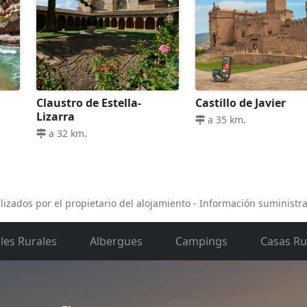
Claustro de Estella-
Castillo de Javier
Lizarra
.
a 35 km
.
a 32 km
lizados por el propietario del alojamiento - Información suministr
les Rurales
Albergues
Campings
Casas Ru