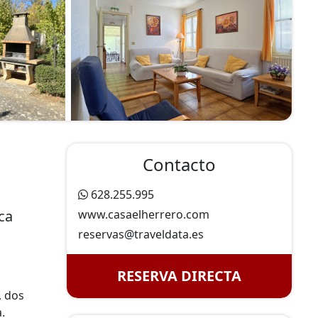
Contacto
628.255.995
ca
www.casaelherrero.com
reservas@
traveldata.es
RESERVA DIRECTA
, dos
.