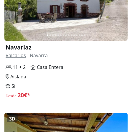
Anterior
Siguie
Navarlaz
Valcarlos
- Navarra
11 + 2
Casa Entera
Aislada
Sí
20€*
Desde
3D