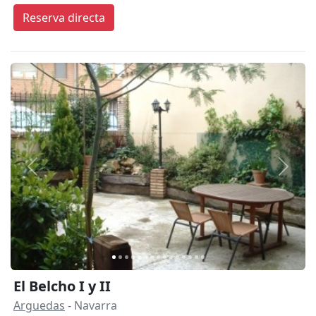
Reserva directa
Anterior
Siguie
El Belcho I y II
Arguedas
- Navarra