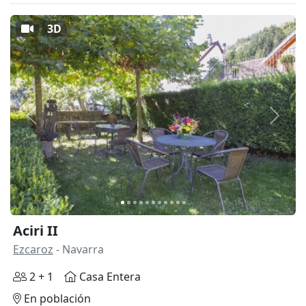
3D
Anterior
Siguie
Aciri II
Ezcaroz
- Navarra
2 + 1
Casa Entera
En población