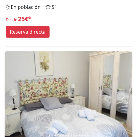
En población
Sí
25€*
Desde
Reserva directa
Anterior
Siguie