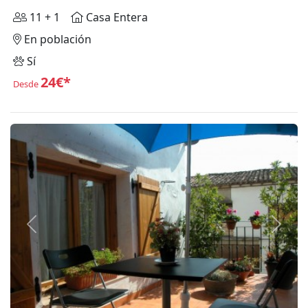
11 + 1
Casa Entera
En población
Sí
24€*
Desde
Anterior
Siguie