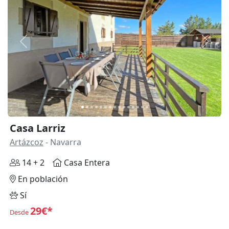
Anterior
Siguie
Casa Larriz
Artázcoz
- Navarra
14 + 2
Casa Entera
En población
Sí
29€*
Desde