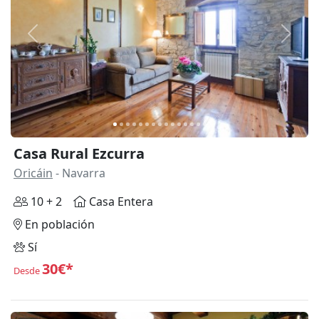
Anterior
Siguie
Casa Rural Ezcurra
Oricáin
- Navarra
10 + 2
Casa Entera
En población
Sí
30€*
Desde