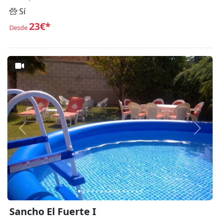
Sí
23€*
Desde
Anterior
Siguie
Sancho El Fuerte I