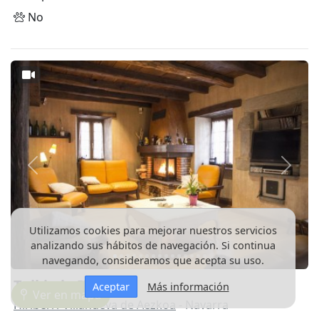
No
Anterior
Siguie
Utilizamos cookies para mejorar nuestros servicios
analizando sus hábitos de navegación. Si continua
navegando, consideramos que acepta su uso.
Txikirrin III
Aceptar
Más información
Ver en mapa
Hiriberri-Villanueva de Aezkoa
- Navarra