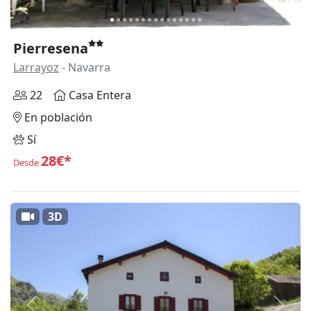
Pierresena
Larrayoz
- Navarra
22
Casa Entera
En población
Sí
28€*
Desde
3D