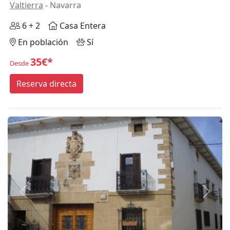
Valtierra
- Navarra
6 + 2
Casa Entera
En población
Sí
35€*
Desde
Reserva directa
Anterior
Siguie