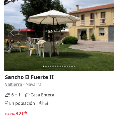
Anterior
Siguie
Sancho El Fuerte II
Valtierra
- Navarra
6 + 1
Casa Entera
En población
Sí
32€*
Desde