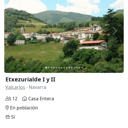
Anterior
Siguie
Etxezurialde I y II
Valcarlos
- Navarra
12
Casa Entera
En población
Sí