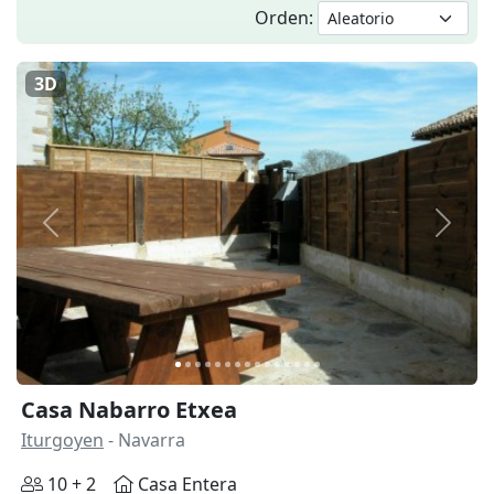
Orden:
3D
Anterior
Siguie
Casa Nabarro Etxea
Iturgoyen
- Navarra
10 + 2
Casa Entera