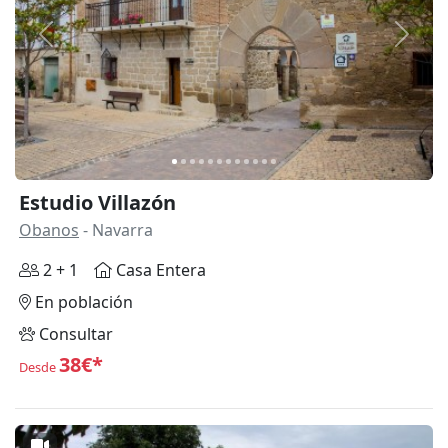
Anterior
Siguie
Estudio Villazón
Obanos
- Navarra
2 + 1
Casa Entera
En población
Consultar
38€*
Desde