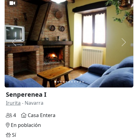
Anterior
Siguie
Senperenea I
Irurita
- Navarra
4
Casa Entera
En población
Sí