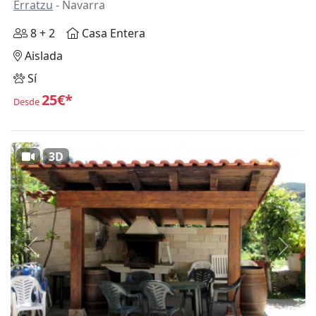
Erratzu
- Navarra
8 + 2
Casa Entera
Aislada
Sí
25€*
Desde
3D
Anterior
Siguie