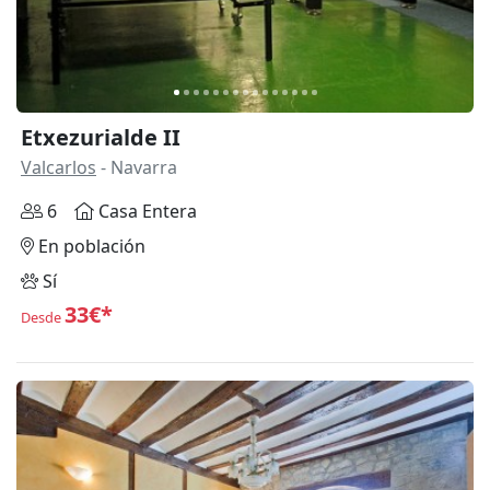
Etxezurialde II
Valcarlos
- Navarra
6
Casa Entera
En población
Sí
33€*
Desde