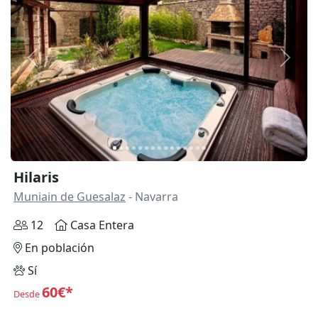
Anterior
Siguie
Hilaris
Muniain de Guesalaz
- Navarra
12
Casa Entera
En población
Sí
60€*
Desde