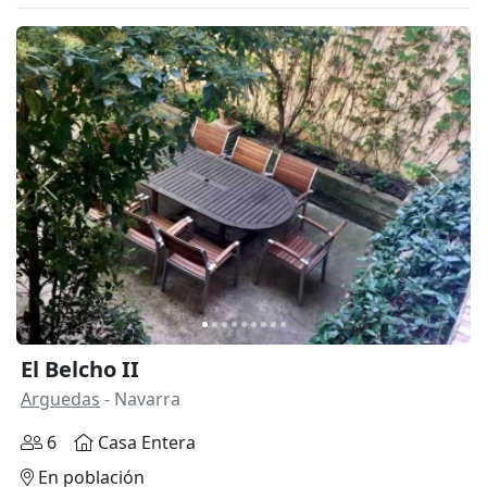
Anterior
Siguie
El Belcho II
Arguedas
- Navarra
6
Casa Entera
En población