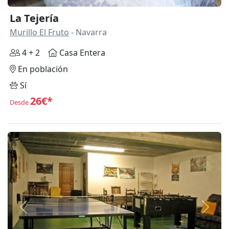
La Tejería
Murillo El Fruto
- Navarra
4 + 2
Casa Entera
En población
Sí
26€*
Desde
Anterior
Siguie