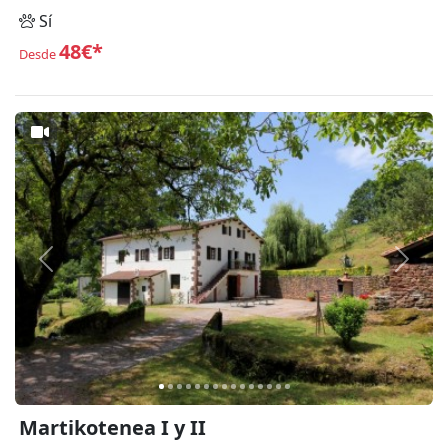
Sí
48€*
Desde
Anterior
Siguie
Martikotenea I y II