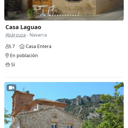
Casa Laguao
Abárzuza
- Navarra
7
Casa Entera
En población
Sí
Anterior
Siguie