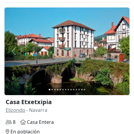
Anterior
Siguie
Casa Etxetxipia
Elizondo
- Navarra
8
Casa Entera
En población