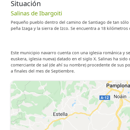
encontrarás todo lo que necesitas: horno, microondas, l
Situación
espacio para congelador, tendedor, plancha, hornillo de
Salinas de Ibargoiti
La zona del salón cuenta con un área de relax y desca
Pequeño pueblo dentro del camino de Santiago de tan sólo 1
mini cadena con conexión para iPop, chimenea de leña
peña Izaga y la sierra de Izco. Se encuentra a 18 kilómetros 
pequeños. Al mismo tiempo este magnifíco salón est
de larga.
Este municipio navarro cuenta con una iglesia románica y s
El salón tiene acceso directo al porche y jardín donde
euskera, iglesia nueva) datado en el siglo X. Salinas ha sido
de exterior.
comerciante de sal (de ahí su nombre) procedente de sus po
a finales del mes de Septiembre.
Primera Planta
En la primera planta, se pueden encontrar cuatro amp
toallero y secador de pelo.
Segunda Planta
En la planta superior, la casa cuenta con cuatro habita
habitaciones están provistas de secador de pelo.