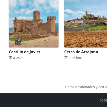
el menú en el caso de alergia o intolerancias alimentici
La contratación del servicio de catering deberá hacer
a Casas Rurales Espargoiti. Las opciones ofrecidas en 
Diciembre, ambos inclusive.
Casas Rurales Espargoiti también le brinda la oportuni
Reserva así como Rosado.
Castillo de Javier
Cerco de Artajona
.
.
a 25 km
a 26 km
Datos gestionados y actua
Hote