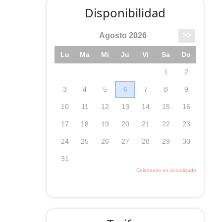
Disponibilidad
s
odrán