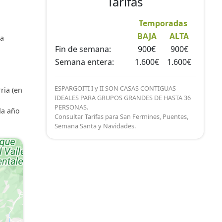
Tarifas
os con
Temporadas
SB,
BAJA
ALTA
la
Fin de semana:
900€
900€
metros
Semana entera:
1.600€
1.600€
ESPARGOITI I y II SON CASAS CONTIGUAS
ria (en
liario
IDEALES PARA GRUPOS GRANDES DE HASTA 36
PERSONAS.
da año
Consultar Tarifas para San Fermines, Puentes,
Semana Santa y Navidades.
iador,
 las