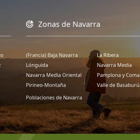
Zonas de Navarra
ro
(Francia) Baja Navarra
La Ribera
z
Lónguida
Navarra Media
Navarra Media Oriental
Pamplona y Coma
Pirineo-Montaña
Valle de Basaburú
Poblaciones de Navarra