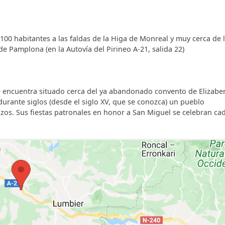
avavajillas, tostador, lavadora, dos frigoríficos, uno de ell
 butano, cafeteras, paellera, etc...
nso con amplios sofás, TV Plasma de 42", DVD con DIV-X y U
00 habitantes a las faldas de la Higa de Monreal y muy cerca de 
, juegos de mesa y otros elementos de ocio para los más
de Pamplona (en la Autovía del Pirineo A-21, salida 22)
á dotado de una zona comedor con una mesa de más de 4 
e encuentra situado cerca del ya abandonado convento de Elizaber
 se encuentra la barbacoa. El porche está equipado con mobi
 durante siglos (desde el siglo XV, que se conozca) un pueblo
zos. Sus fiestas patronales en honor a San Miguel se celebran ca
lias habitaciones dobles con su propio baño con ducha, rad
ciones dobles todas ellas abuhardilladas y tres baños. Todas