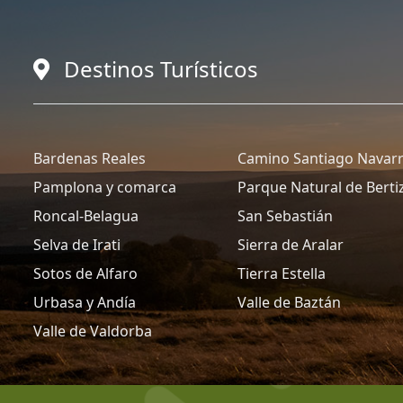
Destinos Turísticos
Bardenas Reales
Camino Santiago Navar
Pamplona y comarca
Parque Natural de Berti
Roncal-Belagua
San Sebastián
Selva de Irati
Sierra de Aralar
Sotos de Alfaro
Tierra Estella
Urbasa y Andía
Valle de Baztán
Valle de Valdorba