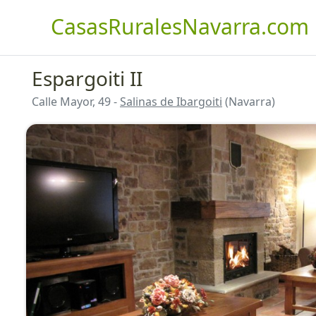
CasasRuralesNavarra.com
Espargoiti II
Calle Mayor, 49 -
Salinas de Ibargoiti
(Navarra)