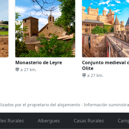
as.
se con un mínimo de 48 horas de antelación respecto a su l
los menús estarán disponibles todo el año excepto del 24 al
dad de comprar vino del Palacio de Sada: Tinto joven, Crian
Monasterio de Leyre
Conjunto medieval 
Olite
.
a 27 km
.
a 27 km
lizados por el propietario del alojamiento - Información suministr
les Rurales
Albergues
Casas Rurales
Camp