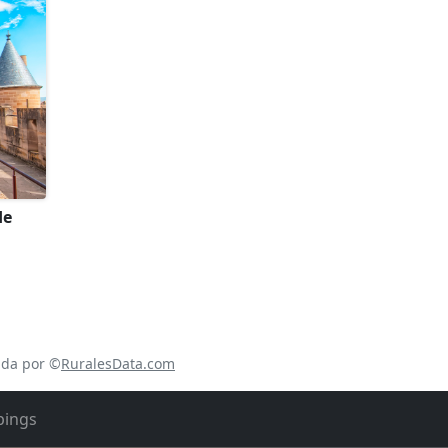
legada
 30 de
za y
de
ada por ©
RuralesData.com
ings