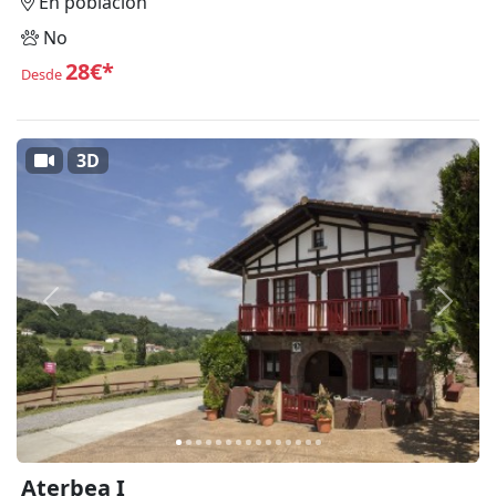
En población
No
28€*
Desde
3D
Anterior
Siguie
Aterbea I