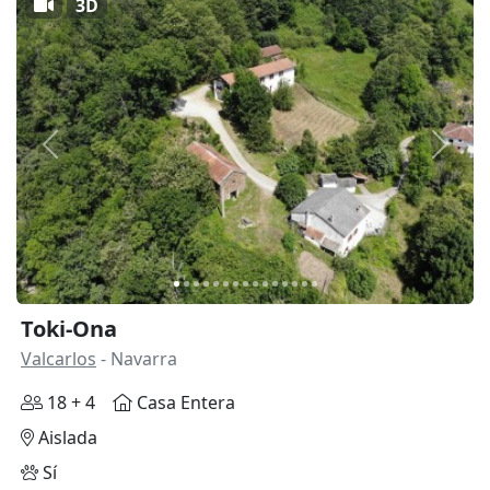
3D
Anterior
Siguie
Toki-Ona
Valcarlos
- Navarra
18 + 4
Casa Entera
Aislada
Sí