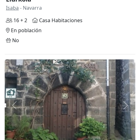
Isaba
- Navarra
16 + 2
Casa Habitaciones
En población
No
Anterior
Siguie