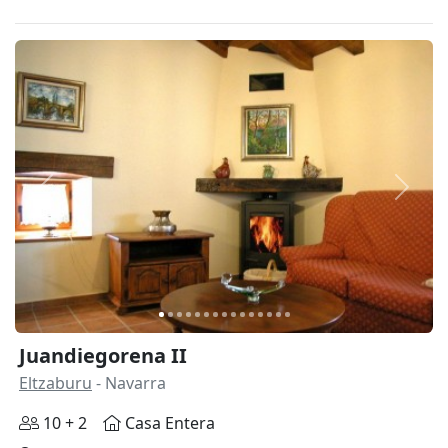
Anterior
Siguie
Juandiegorena II
Eltzaburu
- Navarra
10 + 2
Casa Entera