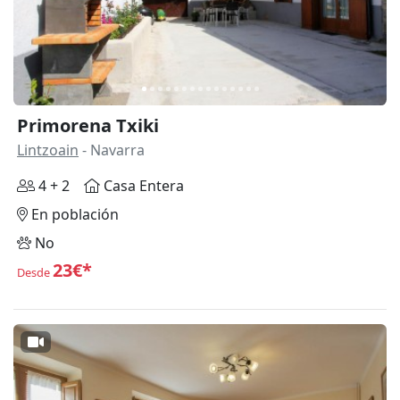
Primorena Txiki
Lintzoain
- Navarra
4 + 2
Casa Entera
En población
No
23€*
Desde