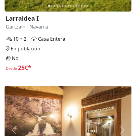
Larraldea I
Gartzain
- Navarra
10 + 2
Casa Entera
En población
No
25€*
Desde
Anterior
Siguie