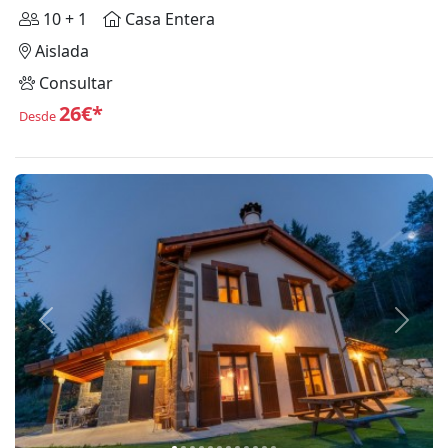
10 + 1
Casa Entera
Aislada
Consultar
26€*
Desde
Anterior
Siguie