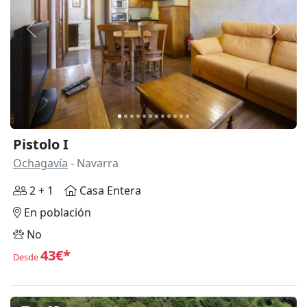
Anterior
Siguie
Pistolo I
Ochagavía
- Navarra
2 + 1
Casa Entera
En población
No
43€*
Desde