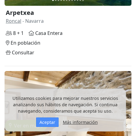
Arpetxea
Roncal
- Navarra
8 + 1
Casa Entera
En población
Consultar
Utilizamos cookies para mejorar nuestros servicios
analizando sus hábitos de navegación. Si continua
navegando, consideramos que acepta su uso.
Anterior
Siguie
Aceptar
Más información
Ver en mapa