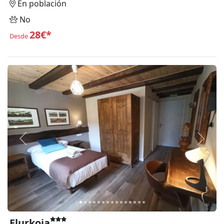
En población
No
28€*
Desde
Anterior
Siguie
Elurkoia