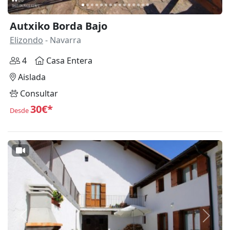
Autxiko Borda Bajo
Elizondo
- Navarra
4
Casa Entera
Aislada
Consultar
30€*
Desde
Anterior
Siguie