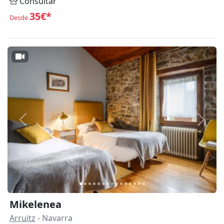
Consultar
35€*
Desde
Anterior
Siguie
Mikelenea
Arruitz
- Navarra