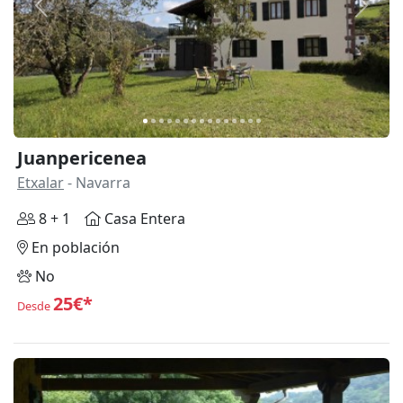
Anterior
Siguie
Juanpericenea
Etxalar
- Navarra
8 + 1
Casa Entera
En población
No
25€*
Desde