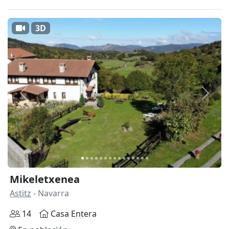
3D
Anterior
Siguie
Mikeletxenea
Astitz
- Navarra
14
Casa Entera