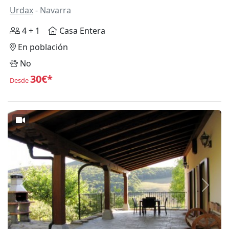
Urdax
- Navarra
4 + 1
Casa Entera
En población
No
30€*
Desde
Anterior
Siguie