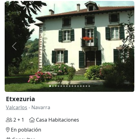
Anterior
Siguie
Etxezuria
Valcarlos
- Navarra
2 + 1
Casa Habitaciones
En población