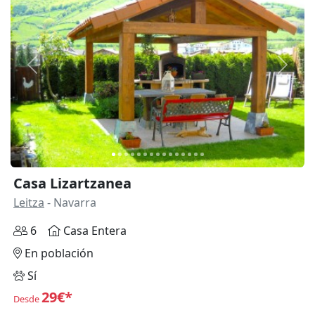
Anterior
Siguie
Casa Lizartzanea
Leitza
- Navarra
6
Casa Entera
En población
Sí
29€*
Desde