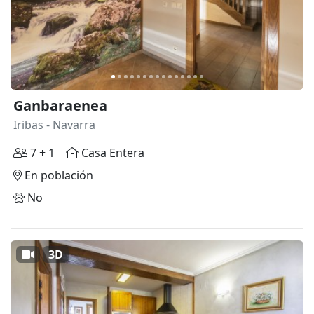
Ganbaraenea
Iribas
- Navarra
7 + 1
Casa Entera
En población
No
3D