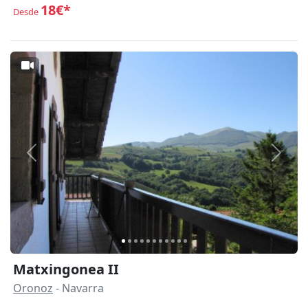
18€*
Desde
Anterior
Siguie
Matxingonea II
Oronoz
- Navarra