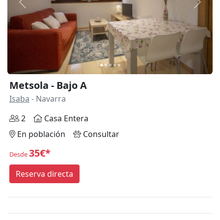
Anterior
Siguie
Metsola - Bajo A
Isaba
- Navarra
2
Casa Entera
En población
Consultar
35€*
Desde
Reserva directa