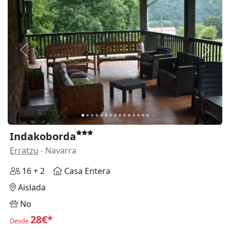
Anterior
Siguie
Indakoborda
Erratzu
- Navarra
16 + 2
Casa Entera
Aislada
No
28€*
Desde