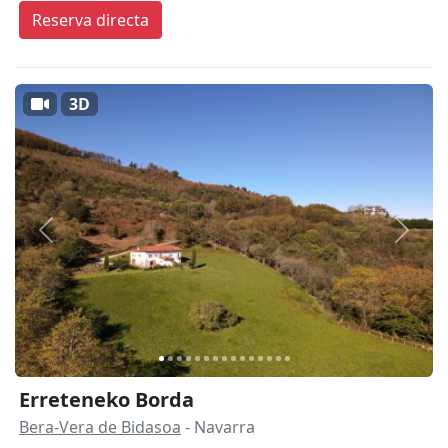
Reserva directa
3D
Anterior
Siguie
Erreteneko Borda
Bera-Vera de Bidasoa
- Navarra