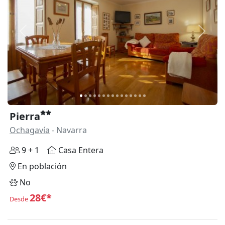
Anterior
Siguie
Pierra
Ochagavía
- Navarra
9 + 1
Casa Entera
En población
No
28€*
Desde