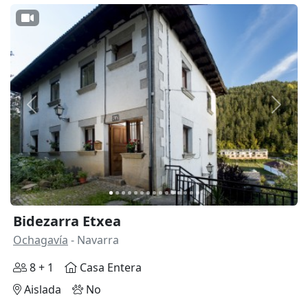
Anterior
Siguie
Bidezarra Etxea
Ochagavía
- Navarra
8 + 1
Casa Entera
Aislada
No