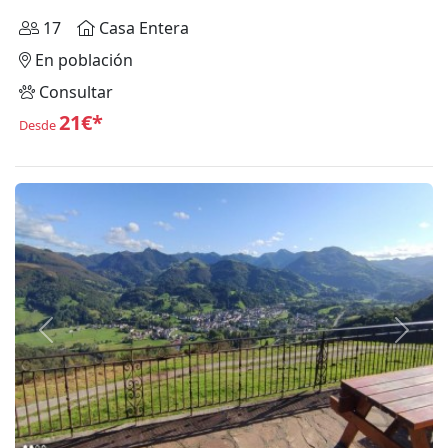
17
Casa Entera
En población
Consultar
21€*
Desde
Anterior
Siguie