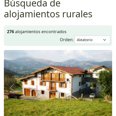
Búsqueda de
alojamientos rurales
276
alojamientos encontrados
Orden:
Anterior
Siguie